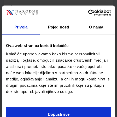
ŠIFRA OMOTA:
Udžbenik
Privola
Pojedinosti
O nama
E-SVIJET 3; radni udžbenik informatike s dodatnim
digitalnim sadržajima u trećem razredu osnovne škole
Ova web-stranica koristi kolačiće
Autor(i):
Blagus Ljubić Klemše Flisar Odorčić Ružić Mihočka
Nakladnik:
ŠKOLSKA KNJIGA d.d.
Registarski broj ministarstva:
7003
Kolačiće upotrebljavamo kako bismo personalizirali
sadržaj i oglase, omogućili značajke društvenih medija i
SKU:
CIJENA:
567184
11,88 €
analizirali promet. Isto tako, podatke o vašoj upotrebi
naše web-lokacije dijelimo s partnerima za društvene
ŠIFRA OMOTA:
500239
medije, oglašavanje i analizu, a oni ih mogu kombinirati s
Udžbenik
Omot
drugim podacima koje ste im pružili ili koje su prikupili
dok ste upotrebljavali njihove usluge.
E-SVIJET 3; radna bilježnica informatike u trećem razredu
osnovne škole
Autor(i):
Josipa Blagus Marijana Šundov Ana Budojević
Dopusti sve