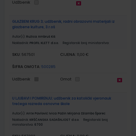
Udžbenik
GLAZBENI KRUG 3; udžbenik, radni obrazovni materijali iz
glazbene kulture, 3.r.oš
Autor(i):
Ružica Ambruš Kiš
Nakladnik:
PROFIL KLETT d.o.o.
Registarski broj ministarstva:
SKU:
CIJENA:
567501
11,00 €
ŠIFRA OMOTA:
500285
Udžbenik
Omot
U LJUBAVI I POMIRENJU; udžbenik za katolički vjeronauk
trećega razreda osnovne škole
Autor(i):
Ante Pavlović Ivica Pažin Mirjana Džambo Šporec
Nakladnik:
KRŠĆANSKA SADAŠNJOST d.o.o.
Registarski broj
ministarstva:
6700