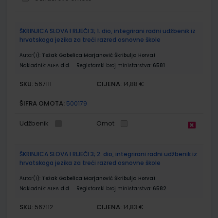
Grupirani
ŠKRINJICA SLOVA I RIJEČI 3; 1. dio, integrirani radni udžbenik iz
proizvodi
hrvatskoga jezika za treći razred osnovne škole
Autor(i):
Težak Gabelica Marjanović Škribulja Horvat
Nakladnik:
ALFA d.d.
Registarski broj ministarstva:
6581
SKU:
CIJENA:
567111
14,88 €
ŠIFRA OMOTA:
500179
Udžbenik
Omot
ŠKRINJICA SLOVA I RIJEČI 3; 2. dio, integrirani radni udžbenik iz
hrvatskoga jezika za treći razred osnovne škole
Autor(i):
Težak Gabelica Marjanović Škribulja Horvat
Nakladnik:
ALFA d.d.
Registarski broj ministarstva:
6582
SKU:
CIJENA:
567112
14,83 €