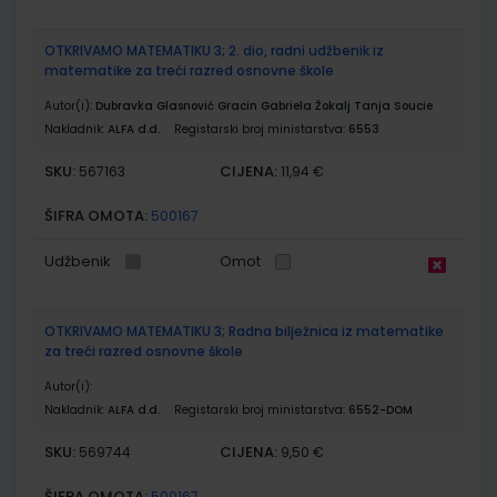
OTKRIVAMO MATEMATIKU 3; 2. dio, radni udžbenik iz
matematike za treći razred osnovne škole
Autor(i):
Dubravka Glasnović Gracin Gabriela Žokalj Tanja Soucie
Nakladnik:
ALFA d.d.
Registarski broj ministarstva:
6553
SKU:
CIJENA:
567163
11,94 €
ŠIFRA OMOTA:
500167
Udžbenik
Omot
OTKRIVAMO MATEMATIKU 3; Radna bilježnica iz matematike
za treći razred osnovne škole
Autor(i):
Nakladnik:
ALFA d.d.
Registarski broj ministarstva:
6552-DOM
SKU:
CIJENA:
569744
9,50 €
ŠIFRA OMOTA:
500167