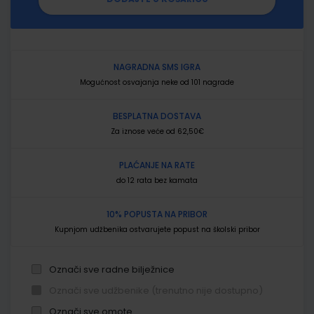
NAGRADNA SMS IGRA
Mogućnost osvajanja neke od 101 nagrade
BESPLATNA DOSTAVA
Za iznose veće od 62,50€
PLAĆANJE NA RATE
do 12 rata bez kamata
10% POPUSTA NA PRIBOR
Kupnjom udžbenika ostvarujete popust na školski pribor
Označi sve radne bilježnice
Označi sve udžbenike (trenutno nije dostupno)
Označi sve omote