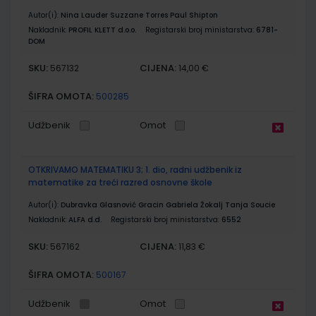
Autor(i):
Nina Lauder Suzzane Torres Paul Shipton
Nakladnik:
PROFIL KLETT d.o.o.
Registarski broj ministarstva:
6781-
DOM
SKU:
CIJENA:
567132
14,00 €
ŠIFRA OMOTA:
500285
Udžbenik
Omot
OTKRIVAMO MATEMATIKU 3; 1. dio, radni udžbenik iz
matematike za treći razred osnovne škole
Autor(i):
Dubravka Glasnović Gracin Gabriela Žokalj Tanja Soucie
Nakladnik:
ALFA d.d.
Registarski broj ministarstva:
6552
SKU:
CIJENA:
567162
11,83 €
ŠIFRA OMOTA:
500167
Udžbenik
Omot