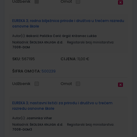
Udžbenik
Omot
EUREKA 3; radna bilježnica prirode i društva u trećem razredu
osnovne škole
Autor(i):
Bakarić Palička Ćorić Grgić Križanac Lukša
Nakladnik:
ŠKOLSKA KNJIGA d.d.
Registarski broj ministarstva:
7008-DOM
SKU:
CIJENA:
567195
11,00 €
ŠIFRA OMOTA:
500239
Udžbenik
Omot
EUREKA 3; nastavni listići za prirodu i društvo u trećem
razredu osnovne škole
Autor(i):
Jasminka Viher
Nakladnik:
ŠKOLSKA KNJIGA d.d.
Registarski broj ministarstva:
7008-DOM3