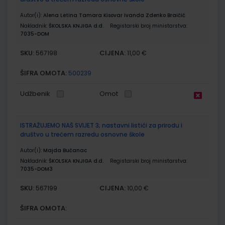
Autor(i):
Alena Letina Tamara Kisovar Ivanda Zdenko Braičić
Nakladnik:
ŠKOLSKA KNJIGA d.d.
Registarski broj ministarstva:
7035-DOM
SKU:
CIJENA:
567198
11,00 €
ŠIFRA OMOTA:
500239
Udžbenik
Omot
ISTRAŽUJEMO NAŠ SVIJET 3; nastavni listići za prirodu i
društvo u trećem razredu osnovne škole
Autor(i):
Majda Bučanac
Nakladnik:
ŠKOLSKA KNJIGA d.d.
Registarski broj ministarstva:
7035-DOM3
SKU:
CIJENA:
567199
10,00 €
ŠIFRA OMOTA: