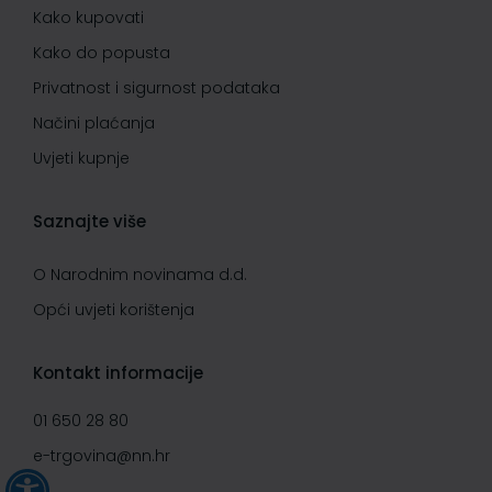
Kako kupovati
Kako do popusta
Privatnost i sigurnost podataka
Načini plaćanja
Uvjeti kupnje
Saznajte više
O Narodnim novinama d.d.
Opći uvjeti korištenja
Kontakt informacije
01 650 28 80
e-trgovina@nn.hr