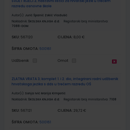
SVIJET RIJEČI 3; nastavni listići za hrvatski jezik u trećem
razredu osnovne škole
Autor(i):
Jurić Španić Zokić Vladušić
Nakladnik:
ŠKOLSKA KNJIGA d.d.
Registarski broj ministarstva:
7088-DOM
SKU:
CIJENA:
567120
8,00 €
ŠIFRA OMOTA:
500161
Udžbenik
Omot
ZLATNA VRATA 3; komplet 1. i 2. dio, integrirani radni udžbenik
hrvatskoga jezika s dds u trećem razredu OŠ
Autor(i):
Sonja Ivić Marija Krmpotić
Nakladnik:
ŠKOLSKA KNJIGA d.d.
Registarski broj ministarstva:
7108
SKU:
CIJENA:
567121
29,72 €
ŠIFRA OMOTA:
500161