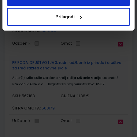
Nakladnik:
ŠKOLSKA KNJIGA d.d.
Registarski broj ministarstva:
7003-DOM
Prilagodi
SKU:
CIJENA:
567185
11,50 €
ŠIFRA OMOTA:
500744
Udžbenik
Omot
PRIRODA, DRUŠTVO I JA 3; radni udžbenik iz prirode i društva
za treći razred osnovne škole
Autor(i):
Mila Bulić Gordana Kralj Lidija Križanić Marija Lesandrić
Nakladnik:
ALFA d.d.
Registarski broj ministarstva:
6567
SKU:
CIJENA:
567188
11,88 €
ŠIFRA OMOTA:
500179
Udžbenik
Omot