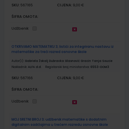
SKU:
CIJENA:
567165
9,00 €
ŠIFRA OMOTA:
Udžbenik
OTKRIVAMO MATEMATIKU 3; listići za integriranu nastavu iz
matematike za treći razred osnovne škole
Autor(i):
Gabriela Žokalj Dubravka Glasnović Gracin Tanja Soucie
Nakladnik:
ALFA d.d.
Registarski broj ministarstva:
6553-DOM3
SKU:
CIJENA:
567166
9,00 €
ŠIFRA OMOTA:
Udžbenik
MOJ SRETNI BROJ 3; udžbenik matematike s dodatnim
digitalnim sadržajima u trećem razredu osnovne škole