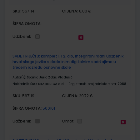
SKU:
CIJENA:
567114
8,00 €
ŠIFRA OMOTA:
Udžbenik
SVIJET RIJEČI 3; komplet 1. I 2. dio, integrirani radni udžbenik
hrvatskoga jezika s dodatnim digitalnim sadržajima u
trećem razredu osnovne škole
Autor(i):
Španić Jurić Zokić Vladušić
Nakladnik:
ŠKOLSKA KNJIGA d.d.
Registarski broj ministarstva:
7088
SKU:
CIJENA:
567119
29,72 €
ŠIFRA OMOTA:
500161
Udžbenik
Omot