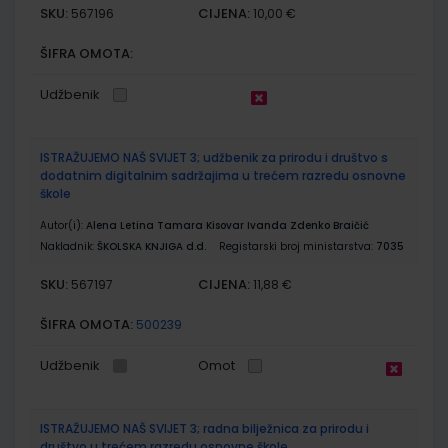
SKU:
CIJENA:
567196
10,00 €
ŠIFRA OMOTA:
Udžbenik
ISTRAŽUJEMO NAŠ SVIJET 3; udžbenik za prirodu i društvo s
dodatnim digitalnim sadržajima u trećem razredu osnovne
škole
Autor(i):
Alena Letina Tamara Kisovar Ivanda Zdenko Braičić
Nakladnik:
ŠKOLSKA KNJIGA d.d.
Registarski broj ministarstva:
7035
SKU:
CIJENA:
567197
11,88 €
ŠIFRA OMOTA:
500239
Udžbenik
Omot
ISTRAŽUJEMO NAŠ SVIJET 3; radna bilježnica za prirodu i
društvo u trećem razredu osnovne škole