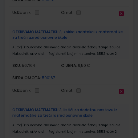
Udžbenik
Omot
OTKRIVAMO MATEMATIKU 3; zbirka zadataka iz matematike
za treći razred osnovne škole
Autor(i):
Dubravka Glasnović Gracin Gabriela Žokalj Tanja Souice
Nakladnik:
ALFA d.d.
Registarski broj ministarstva:
6552-DOM2
SKU:
CIJENA:
567164
9,50 €
ŠIFRA OMOTA:
500167
Udžbenik
Omot
OTKRIVAMO MATEMATIKU 3; listići za dodatnu nastavu iz
matematike za treći razred osnovne škole
Autor(i):
Dubravka Glasnović Gracin Gabriela Žokalj Tanja Soucie
Nakladnik:
ALFA d.d.
Registarski broj ministarstva:
6553-DOM2