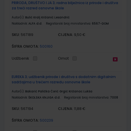
PRIRODA, DRUŠTVO I JA 3; radna bilježnica iz prirode i društva
za treći razred osnovne škole
Autor(i):
Bulić Kralj Križanić Lesandrić
Nakladnik:
ALFA d.d.
Registarski broj ministarstva:
6567-DOM
SKU:
CIJENA:
567189
9,50 €
ŠIFRA OMOTA:
500160
Udžbenik
Omot
EUREKA 3; udžbenik prirode i društva s dodatnim digitalnim
sadržajima u trećem razredu osnovne škole
Autor(i):
Bakarić Palička Ćorić Grgić Križanac Lukša
Nakladnik:
ŠKOLSKA KNJIGA d.d.
Registarski broj ministarstva:
7008
SKU:
CIJENA:
567194
11,88 €
ŠIFRA OMOTA:
500239