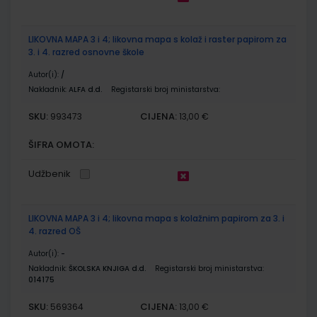
LIKOVNA MAPA 3 i 4; likovna mapa s kolaž i raster papirom za
3. i 4. razred osnovne škole
Autor(i):
/
Nakladnik:
ALFA d.d.
Registarski broj ministarstva:
SKU:
CIJENA:
993473
13,00 €
ŠIFRA OMOTA:
Udžbenik
LIKOVNA MAPA 3 i 4; likovna mapa s kolažnim papirom za 3. i
4. razred OŠ
Autor(i):
-
Nakladnik:
ŠKOLSKA KNJIGA d.d.
Registarski broj ministarstva:
014175
SKU:
CIJENA:
569364
13,00 €