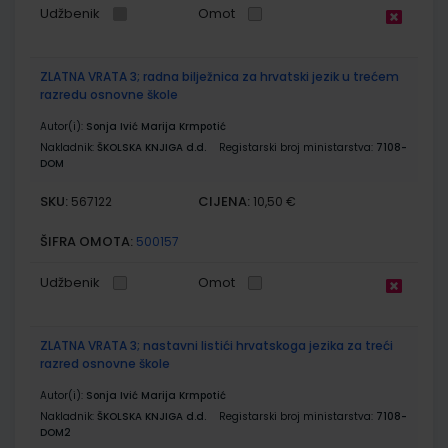
Udžbenik
Omot
ZLATNA VRATA 3; radna bilježnica za hrvatski jezik u trećem
razredu osnovne škole
Autor(i):
Sonja Ivić Marija Krmpotić
Nakladnik:
ŠKOLSKA KNJIGA d.d.
Registarski broj ministarstva:
7108-
DOM
SKU:
CIJENA:
567122
10,50 €
ŠIFRA OMOTA:
500157
Udžbenik
Omot
ZLATNA VRATA 3; nastavni listići hrvatskoga jezika za treći
razred osnovne škole
Autor(i):
Sonja Ivić Marija Krmpotić
Nakladnik:
ŠKOLSKA KNJIGA d.d.
Registarski broj ministarstva:
7108-
DOM2