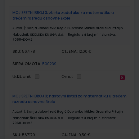
MOJ SRETNI BROJ 3; zbirka zadataka za matematiku u
trećem razredu osnovne škole
Autor(i):
Sanja Jakovljević Rogić Dubravka Miklec Graciella Prtajin
Nakladnik:
ŠKOLSKA KNJIGA d.d.
Registarski broj ministarstva:
7060-DOM2
SKU:
CIJENA:
567178
12,00 €
ŠIFRA OMOTA:
500239
Udžbenik
Omot
MOJ SRETNI BROJ 3; nastavni listići za matematiku u trećem
razredu osnovne škole
Autor(i):
Sanja Jakovljević Rogić Dubravka Miklec Graciella Prtajin
Nakladnik:
ŠKOLSKA KNJIGA d.d.
Registarski broj ministarstva:
7060-DOM3
SKU:
CIJENA:
567179
9,50 €