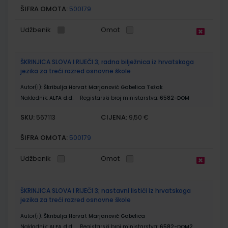
ŠIFRA OMOTA:
500179
Udžbenik
Omot
ŠKRINJICA SLOVA I RIJEČI 3; radna bilježnica iz hrvatskoga
jezika za treći razred osnovne škole
Autor(i):
Škribulja Horvat Marjanović Gabelica Težak
Nakladnik:
ALFA d.d.
Registarski broj ministarstva:
6582-DOM
SKU:
CIJENA:
567113
9,50 €
ŠIFRA OMOTA:
500179
Udžbenik
Omot
ŠKRINJICA SLOVA I RIJEČI 3; nastavni listići iz hrvatskoga
jezika za treći razred osnovne škole
Autor(i):
Škribulja Horvat Marjanović Gabelica
Nakladnik:
ALFA d.d.
Registarski broj ministarstva:
6582-DOM2