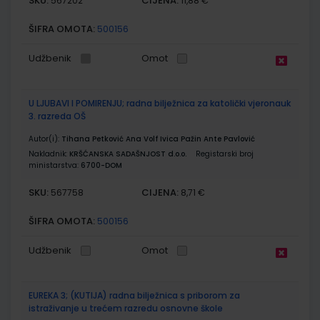
SKU:
CIJENA:
567202
11,88 €
ŠIFRA OMOTA:
500156
Udžbenik
Omot
U LJUBAVI I POMIRENJU; radna bilježnica za katolički vjeronauk
3. razreda OŠ
Autor(i):
Tihana Petković Ana Volf Ivica Pažin Ante Pavlović
Nakladnik:
KRŠĆANSKA SADAŠNJOST d.o.o.
Registarski broj
ministarstva:
6700-DOM
SKU:
CIJENA:
567758
8,71 €
ŠIFRA OMOTA:
500156
Udžbenik
Omot
EUREKA 3; (KUTIJA) radna bilježnica s priborom za
istraživanje u trećem razredu osnovne škole