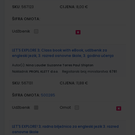
SKU:
CIJENA:
567123
8,00 €
ŠIFRA OMOTA:
Udžbenik
LET'S EXPLORE 3; Class book with eBook, udžbenik za
engleski jezik, 3. razred osnovne škole, 3. godina učenja
Autor(i):
Nina Lauder Suzanne Torres Paul Shipton
Nakladnik:
PROFIL KLETT d.o.o.
Registarski broj ministarstva:
6781
SKU:
CIJENA:
567131
11,88 €
ŠIFRA OMOTA:
500285
Udžbenik
Omot
LET'S EXPLORE! 3; radna bilježnica za engleski jezik 3. razred
osnovne škole