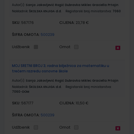
Autor(i):
Sanja Jakovljević Rogić Dubravka Miklec Graciella Prtajin
Nakladnik:
ŠKOLSKA KNJIGA d.d.
Registarski broj ministarstva:
7060
SKU:
CIJENA:
567176
23,78 €
ŠIFRA OMOTA:
500239
Udžbenik
Omot
MOJ SRETNI BROJ 3; radna bilježnica za matematiku u
trećem razredu osnovne škole
Autor(i):
Sanja Jakovljević Rogić Dubravka Miklec Graciella Prtajin
Nakladnik:
ŠKOLSKA KNJIGA d.d.
Registarski broj ministarstva:
7060-DOM
SKU:
CIJENA:
567177
10,50 €
ŠIFRA OMOTA:
500239
Udžbenik
Omot