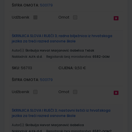
ŠIFRA OMOTA:
500179
Udžbenik
Omot
ŠKRINJICA SLOVA I RIJEČI 3; radna bilježnica iz hrvatskoga
jezika za treći razred osnovne škole
Autor(i):
Škribulja Horvat Marjanović Gabelica Težak
Nakladnik:
ALFA d.d.
Registarski broj ministarstva:
6582-DOM
SKU:
CIJENA:
567113
9,50 €
ŠIFRA OMOTA:
500179
Udžbenik
Omot
ŠKRINJICA SLOVA I RIJEČI 3; nastavni listići iz hrvatskoga
jezika za treći razred osnovne škole
Autor(i):
Škribulja Horvat Marjanović Gabelica
Nakladnik:
ALFA d.d.
Registarski broj ministarstva:
6582-DOM2