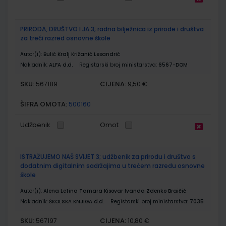
PRIRODA, DRUŠTVO I JA 3; radna bilježnica iz prirode i društva
za treći razred osnovne škole
Autor(i):
Bulić Kralj Križanić Lesandrić
Nakladnik:
ALFA d.d.
Registarski broj ministarstva:
6567-DOM
SKU:
CIJENA:
567189
9,50 €
ŠIFRA OMOTA:
500160
Udžbenik
Omot
ISTRAŽUJEMO NAŠ SVIJET 3; udžbenik za prirodu i društvo s
dodatnim digitalnim sadržajima u trećem razredu osnovne
škole
Autor(i):
Alena Letina Tamara Kisovar Ivanda Zdenko Braičić
Nakladnik:
ŠKOLSKA KNJIGA d.d.
Registarski broj ministarstva:
7035
SKU:
CIJENA:
567197
10,80 €