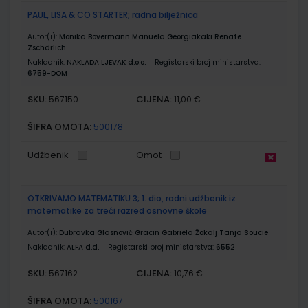
PAUL, LISA & CO STARTER; radna bilježnica
Autor(i):
Monika Bovermann Manuela Georgiakaki Renate
Zschdrlich
Nakladnik:
NAKLADA LJEVAK d.o.o.
Registarski broj ministarstva:
6759-DOM
SKU:
CIJENA:
567150
11,00 €
ŠIFRA OMOTA:
500178
Udžbenik
Omot
OTKRIVAMO MATEMATIKU 3; 1. dio, radni udžbenik iz
matematike za treći razred osnovne škole
Autor(i):
Dubravka Glasnović Gracin Gabriela Žokalj Tanja Soucie
Nakladnik:
ALFA d.d.
Registarski broj ministarstva:
6552
SKU:
CIJENA:
567162
10,76 €
ŠIFRA OMOTA:
500167