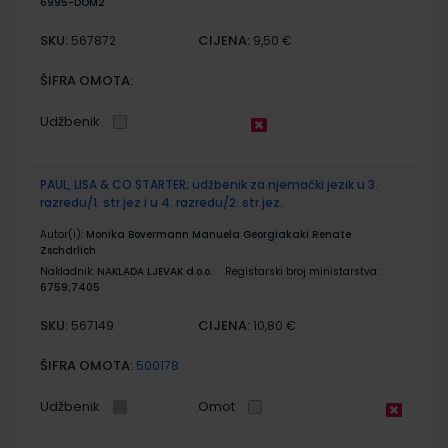
6995-DOM2
SKU:
CIJENA:
567872
9,50 €
ŠIFRA OMOTA:
Udžbenik
PAUL, LISA & CO STARTER; udžbenik za njemački jezik u 3.
razredu/1. str.jez i u 4. razredu/2. str.jez.
Autor(i):
Monika Bovermann Manuela Georgiakaki Renate
Zschdrlich
Nakladnik:
NAKLADA LJEVAK d.o.o.
Registarski broj ministarstva:
6759;7405
SKU:
CIJENA:
567149
10,80 €
ŠIFRA OMOTA:
500178
Udžbenik
Omot