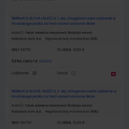
Grupirani
ŠKRINJICA SLOVA I RIJEČI 3; 1. dio, integrirani radni udžbenik iz
proizvodi
hrvatskoga jezika za treći razred osnovne škole
Autor(i):
Težak Gabelica Marjanović Škribulja Horvat
Nakladnik:
ALFA d.d.
Registarski broj ministarstva:
6581
SKU:
CIJENA:
567111
13,53 €
ŠIFRA OMOTA:
500179
Udžbenik
Omot
ŠKRINJICA SLOVA I RIJEČI 3; 2. dio, integrirani radni udžbenik iz
hrvatskoga jezika za treći razred osnovne škole
Autor(i):
Težak Gabelica Marjanović Škribulja Horvat
Nakladnik:
ALFA d.d.
Registarski broj ministarstva:
6582
SKU:
CIJENA:
567112
13,49 €