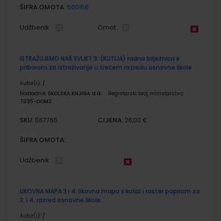
ŠIFRA OMOTA:
500156
Udžbenik
Omot
ISTRAŽUJEMO NAŠ SVIJET 3; (KUTIJA) radna bilježnica s
priborom za istraživanje u trećem razredu osnovne škole
Autor(i):
/
Nakladnik:
ŠKOLSKA KNJIGA d.d.
Registarski broj ministarstva:
7035-DOM2
SKU:
CIJENA:
567765
26,00 €
ŠIFRA OMOTA:
Udžbenik
LIKOVNA MAPA 3 i 4; likovna mapa s kolaž i raster papirom za
3. i 4. razred osnovne škole
Autor(i):
/