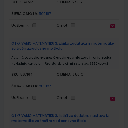
SKU:
CIJENA:
569744
9,50 €
ŠIFRA OMOTA:
500167
Udžbenik
Omot
OTKRIVAMO MATEMATIKU 3; zbirka zadataka iz matematike
za treći razred osnovne škole
Autor(i):
Dubravka Glasnović Gracin Gabriela Žokalj Tanja Souice
Nakladnik:
ALFA d.d.
Registarski broj ministarstva:
6552-DOM2
SKU:
CIJENA:
567164
9,50 €
ŠIFRA OMOTA:
500167
Udžbenik
Omot
OTKRIVAMO MATEMATIKU 3; listići za dodatnu nastavu iz
matematike za treći razred osnovne škole