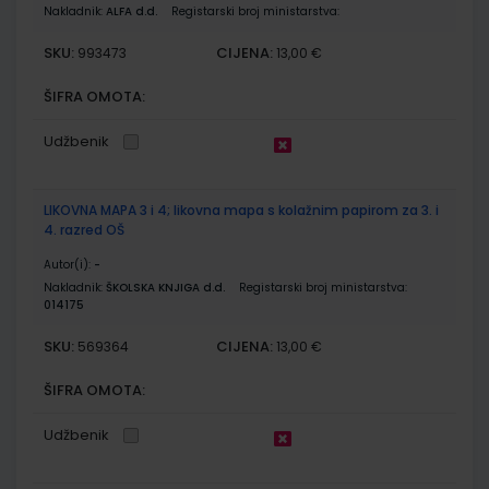
Nakladnik:
ALFA d.d.
Registarski broj ministarstva:
SKU:
CIJENA:
993473
13,00 €
ŠIFRA OMOTA:
Udžbenik
LIKOVNA MAPA 3 i 4; likovna mapa s kolažnim papirom za 3. i
4. razred OŠ
Autor(i):
-
Nakladnik:
ŠKOLSKA KNJIGA d.d.
Registarski broj ministarstva:
014175
SKU:
CIJENA:
569364
13,00 €
ŠIFRA OMOTA:
Udžbenik