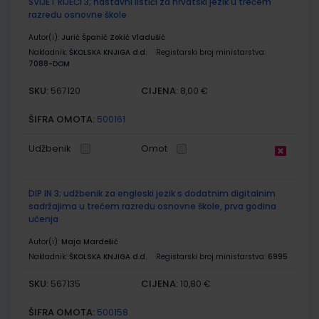
SVIJET RIJEČI 3; nastavni listići za hrvatski jezik u trećem
razredu osnovne škole
Autor(i):
Jurić Španić Zokić Vladušić
Nakladnik:
ŠKOLSKA KNJIGA d.d.
Registarski broj ministarstva:
7088-DOM
SKU:
CIJENA:
567120
8,00 €
ŠIFRA OMOTA:
500161
Udžbenik
Omot
DIP IN 3; udžbenik za engleski jezik s dodatnim digitalnim
sadržajima u trećem razredu osnovne škole, prva godina
učenja
Autor(i):
Maja Mardešić
Nakladnik:
ŠKOLSKA KNJIGA d.d.
Registarski broj ministarstva:
6995
SKU:
CIJENA:
567135
10,80 €
ŠIFRA OMOTA:
500158