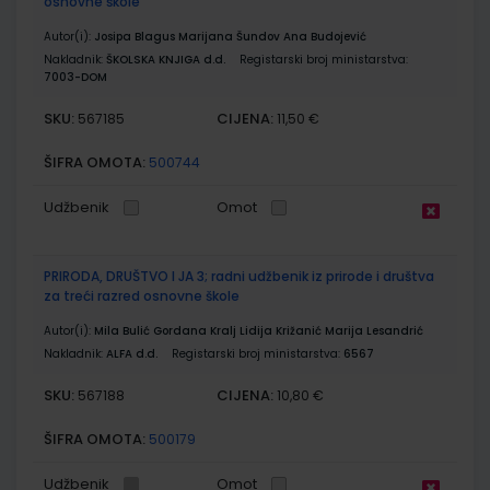
osnovne škole
Autor(i):
Josipa Blagus Marijana Šundov Ana Budojević
Nakladnik:
ŠKOLSKA KNJIGA d.d.
Registarski broj ministarstva:
7003-DOM
SKU:
CIJENA:
567185
11,50 €
ŠIFRA OMOTA:
500744
Udžbenik
Omot
PRIRODA, DRUŠTVO I JA 3; radni udžbenik iz prirode i društva
za treći razred osnovne škole
Autor(i):
Mila Bulić Gordana Kralj Lidija Križanić Marija Lesandrić
Nakladnik:
ALFA d.d.
Registarski broj ministarstva:
6567
SKU:
CIJENA:
567188
10,80 €
ŠIFRA OMOTA:
500179
Udžbenik
Omot