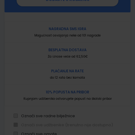
NAGRADNA SMS IGRA
Mogućnost osvajanja neke od 101 nagrade
BESPLATNA DOSTAVA
Za iznose veće od 62,50€
PLAĆANJE NA RATE
do 12 rata bez kamata
10% POPUSTA NA PRIBOR
Kupnjom udžbenika ostvarujete popust na školski pribor
Označi sve radne bilježnice
Označi sve udžbenike (trenutno nije dostupno)
Označi sve omote