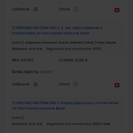
Udžbenik
Omot
OTKRIVAMO MATEMATIKU 3; 2. dio, radni udžbenik iz
matematike za treći razred osnovne škole
Autor(i):
Dubravka Glasnović Gracin Gabriela Žokalj Tanja Soucie
Nakladnik:
ALFA d.d.
Registarski broj ministarstva:
6553
SKU:
CIJENA:
567163
10,86 €
ŠIFRA OMOTA:
500167
Udžbenik
Omot
OTKRIVAMO MATEMATIKU 3; Radna bilježnica iz matematike
za treći razred osnovne škole
Autor(i):
Nakladnik:
ALFA d.d.
Registarski broj ministarstva:
6552-DOM