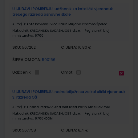
U LJUBAVI I POMIRENJU; udžbenik za katolički vjeronauk
trećega razreda osnovne škole
Autor(i):
Ante Pavlović Ivica Pažin Mirjana Džambo Šporec
Nakladnik:
KRŠĆANSKA SADAŠNJOST d.o.o.
Registarski broj
ministarstva:
6700
SKU:
CIJENA:
567202
10,80 €
ŠIFRA OMOTA:
500156
Udžbenik
Omot
U LJUBAVI I POMIRENJU; radna bilježnica za katolički vjeronauk
3. razreda OŠ
Autor(i):
Tihana Petković Ana Volf Ivica Pažin Ante Pavlović
Nakladnik:
KRŠĆANSKA SADAŠNJOST d.o.o.
Registarski broj
ministarstva:
6700-DOM
SKU:
CIJENA:
567758
8,71 €