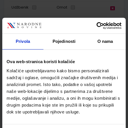
Udžbenik
Omot
MOJ SRETNI BROJ 3; zbirka zadataka za matematiku u
trećem razredu osnovne škole
Autor(i):
Sanja Jakovljević Rogić Dubravka Miklec Graciella Prtajin
Privola
Pojedinosti
O nama
Nakladnik:
ŠKOLSKA KNJIGA d.d.
Registarski broj ministarstva:
7060-DOM2
SKU:
CIJENA:
567178
12,00 €
Ova web-stranica koristi kolačiće
Kolačiće upotrebljavamo kako bismo personalizirali
ŠIFRA OMOTA:
500239
sadržaj i oglase, omogućili značajke društvenih medija i
Udžbenik
Omot
analizirali promet. Isto tako, podatke o vašoj upotrebi
naše web-lokacije dijelimo s partnerima za društvene
medije, oglašavanje i analizu, a oni ih mogu kombinirati s
MOJ SRETNI BROJ 3; nastavni listići za matematiku u trećem
drugim podacima koje ste im pružili ili koje su prikupili
razredu osnovne škole
dok ste upotrebljavali njihove usluge.
Autor(i):
Sanja Jakovljević Rogić Dubravka Miklec Graciella Prtajin
Nakladnik:
ŠKOLSKA KNJIGA d.d.
Registarski broj ministarstva:
7060-DOM3