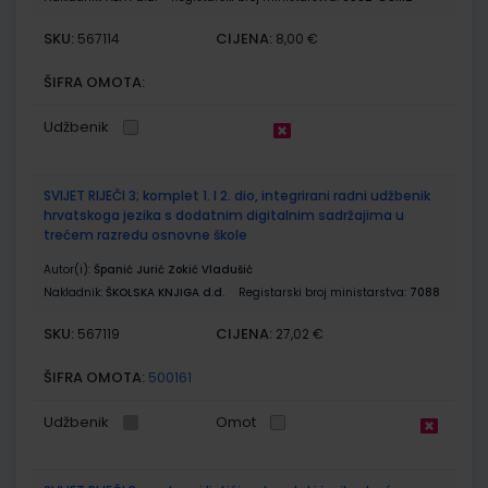
SKU:
CIJENA:
567114
8,00 €
ŠIFRA OMOTA:
Udžbenik
SVIJET RIJEČI 3; komplet 1. I 2. dio, integrirani radni udžbenik
hrvatskoga jezika s dodatnim digitalnim sadržajima u
trećem razredu osnovne škole
Autor(i):
Španić Jurić Zokić Vladušić
Nakladnik:
ŠKOLSKA KNJIGA d.d.
Registarski broj ministarstva:
7088
SKU:
CIJENA:
567119
27,02 €
ŠIFRA OMOTA:
500161
Udžbenik
Omot