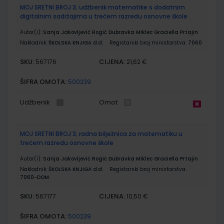
MOJ SRETNI BROJ 3; udžbenik matematike s dodatnim
digitalnim sadržajima u trećem razredu osnovne škole
Autor(i):
Sanja Jakovljević Rogić Dubravka Miklec Graciella Prtajin
Nakladnik:
ŠKOLSKA KNJIGA d.d.
Registarski broj ministarstva:
7060
SKU:
CIJENA:
567176
21,62 €
ŠIFRA OMOTA:
500239
Udžbenik
Omot
MOJ SRETNI BROJ 3; radna bilježnica za matematiku u
trećem razredu osnovne škole
Autor(i):
Sanja Jakovljević Rogić Dubravka Miklec Graciella Prtajin
Nakladnik:
ŠKOLSKA KNJIGA d.d.
Registarski broj ministarstva:
7060-DOM
SKU:
CIJENA:
567177
10,50 €
ŠIFRA OMOTA:
500239