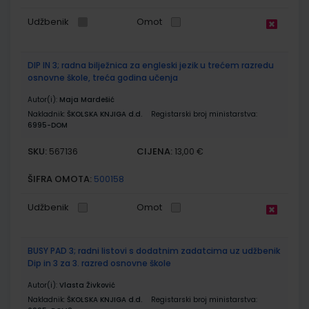
Udžbenik
Omot
DIP IN 3; radna bilježnica za engleski jezik u trećem razredu
osnovne škole, treća godina učenja
Autor(i):
Maja Mardešić
Nakladnik:
ŠKOLSKA KNJIGA d.d.
Registarski broj ministarstva:
6995-DOM
SKU:
CIJENA:
567136
13,00 €
ŠIFRA OMOTA:
500158
Udžbenik
Omot
BUSY PAD 3; radni listovi s dodatnim zadatcima uz udžbenik
Dip in 3 za 3. razred osnovne škole
Autor(i):
Vlasta Živković
Nakladnik:
ŠKOLSKA KNJIGA d.d.
Registarski broj ministarstva: