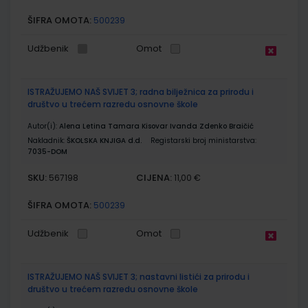
ŠIFRA OMOTA:
500239
Udžbenik
Omot
ISTRAŽUJEMO NAŠ SVIJET 3; radna bilježnica za prirodu i
društvo u trećem razredu osnovne škole
Autor(i):
Alena Letina Tamara Kisovar Ivanda Zdenko Braičić
Nakladnik:
ŠKOLSKA KNJIGA d.d.
Registarski broj ministarstva:
7035-DOM
SKU:
CIJENA:
567198
11,00 €
ŠIFRA OMOTA:
500239
Udžbenik
Omot
ISTRAŽUJEMO NAŠ SVIJET 3; nastavni listići za prirodu i
društvo u trećem razredu osnovne škole