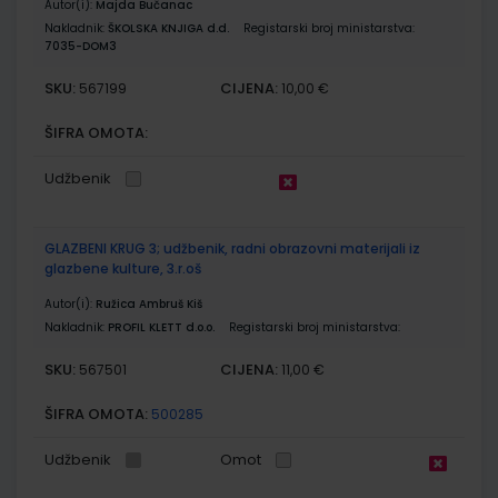
Autor(i):
Majda Bučanac
Nakladnik:
ŠKOLSKA KNJIGA d.d.
Registarski broj ministarstva:
7035-DOM3
SKU:
CIJENA:
567199
10,00 €
ŠIFRA OMOTA:
Udžbenik
GLAZBENI KRUG 3; udžbenik, radni obrazovni materijali iz
glazbene kulture, 3.r.oš
Autor(i):
Ružica Ambruš Kiš
Nakladnik:
PROFIL KLETT d.o.o.
Registarski broj ministarstva:
SKU:
CIJENA:
567501
11,00 €
ŠIFRA OMOTA:
500285
Udžbenik
Omot