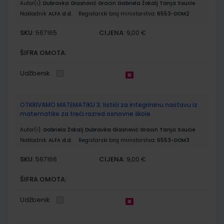
Autor(i):
Dubravka Glasnović Gracin Gabriela Žokalj Tanja Soucie
Nakladnik:
ALFA d.d.
Registarski broj ministarstva:
6553-DOM2
SKU:
CIJENA:
567165
9,00 €
ŠIFRA OMOTA:
Udžbenik
OTKRIVAMO MATEMATIKU 3; listići za integriranu nastavu iz
matematike za treći razred osnovne škole
Autor(i):
Gabriela Žokalj Dubravka Glasnović Gracin Tanja Soucie
Nakladnik:
ALFA d.d.
Registarski broj ministarstva:
6553-DOM3
SKU:
CIJENA:
567166
9,00 €
ŠIFRA OMOTA:
Udžbenik