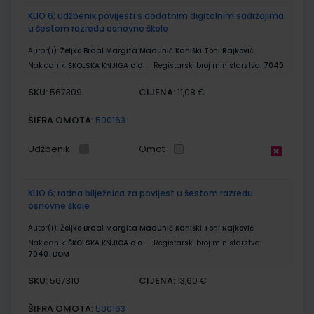
KLIO 6; udžbenik povijesti s dodatnim digitalnim sadržajima
u šestom razredu osnovne škole
Autor(i):
Željko Brdal Margita Madunić Kaniški Toni Rajković
Nakladnik:
ŠKOLSKA KNJIGA d.d.
Registarski broj ministarstva:
7040
SKU:
CIJENA:
567309
11,08 €
ŠIFRA OMOTA:
500163
Udžbenik
Omot
KLIO 6; radna bilježnica za povijest u šestom razredu
osnovne škole
Autor(i):
Željko Brdal Margita Madunić Kaniški Toni Rajković
Nakladnik:
ŠKOLSKA KNJIGA d.d.
Registarski broj ministarstva:
7040-DOM
SKU:
CIJENA:
567310
13,60 €
ŠIFRA OMOTA:
500163