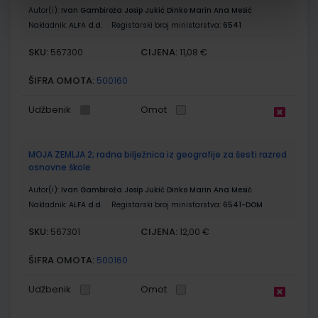
Autor(i):
Ivan Gambiroža Josip Jukić Dinko Marin Ana Mesić
Nakladnik:
ALFA d.d.
Registarski broj ministarstva:
6541
SKU:
CIJENA:
567300
11,08 €
ŠIFRA OMOTA:
500160
Udžbenik
Omot
MOJA ZEMLJA 2; radna bilježnica iz geografije za šesti razred
osnovne škole
Autor(i):
Ivan Gambiroža Josip Jukić Dinko Marin Ana Mesić
Nakladnik:
ALFA d.d.
Registarski broj ministarstva:
6541-DOM
SKU:
CIJENA:
567301
12,00 €
ŠIFRA OMOTA:
500160
Udžbenik
Omot