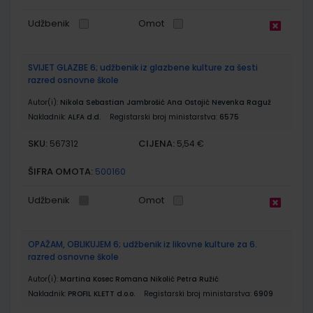
Udžbenik
Omot
SVIJET GLAZBE 6; udžbenik iz glazbene kulture za šesti
razred osnovne škole
Autor(i):
Nikola Sebastian Jambrošić Ana Ostojić Nevenka Raguž
Nakladnik:
ALFA d.d.
Registarski broj ministarstva:
6575
SKU:
CIJENA:
567312
5,54 €
ŠIFRA OMOTA:
500160
Udžbenik
Omot
OPAŽAM, OBLIKUJEM 6; udžbenik iz likovne kulture za 6.
razred osnovne škole
Autor(i):
Martina Kosec Romana Nikolić Petra Ružić
Nakladnik:
PROFIL KLETT d.o.o.
Registarski broj ministarstva:
6909