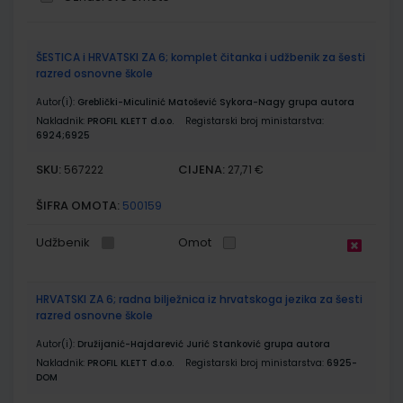
Grupirani
ŠESTICA i HRVATSKI ZA 6; komplet čitanka i udžbenik za šesti
proizvodi
razred osnovne škole
Autor(i):
Greblički-Miculinić Matošević Sykora-Nagy grupa autora
Nakladnik:
PROFIL KLETT d.o.o.
Registarski broj ministarstva:
6924;6925
SKU:
CIJENA:
567222
27,71 €
ŠIFRA OMOTA:
500159
Udžbenik
Omot
HRVATSKI ZA 6; radna bilježnica iz hrvatskoga jezika za šesti
razred osnovne škole
Autor(i):
Družijanić-Hajdarević Jurić Stanković grupa autora
Nakladnik:
PROFIL KLETT d.o.o.
Registarski broj ministarstva:
6925-
DOM