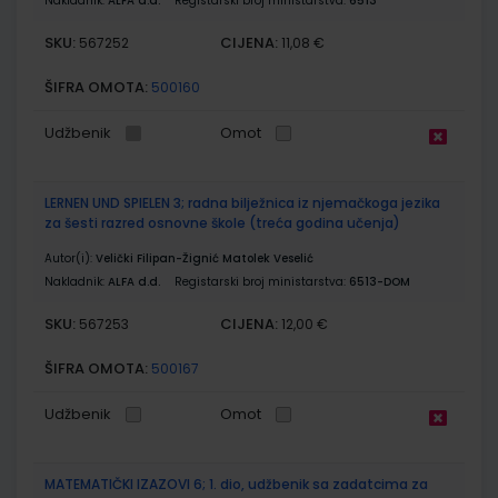
Nakladnik:
ALFA d.d.
Registarski broj ministarstva:
6513
SKU:
CIJENA:
567252
11,08 €
ŠIFRA OMOTA:
500160
Udžbenik
Omot
LERNEN UND SPIELEN 3; radna bilježnica iz njemačkoga jezika
za šesti razred osnovne škole (treća godina učenja)
Autor(i):
Velički Filipan-Žignić Matolek Veselić
Nakladnik:
ALFA d.d.
Registarski broj ministarstva:
6513-DOM
SKU:
CIJENA:
567253
12,00 €
ŠIFRA OMOTA:
500167
Udžbenik
Omot
MATEMATIČKI IZAZOVI 6; 1. dio, udžbenik sa zadatcima za