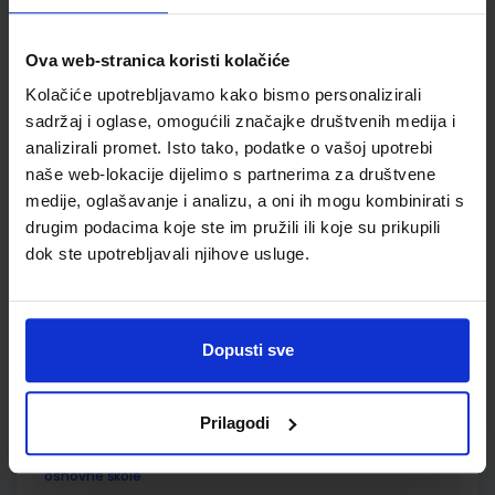
SKU:
CIJENA:
567292
11,08 €
Ova web-stranica koristi kolačiće
ŠIFRA OMOTA:
500160
Kolačiće upotrebljavamo kako bismo personalizirali
Udžbenik
Omot
sadržaj i oglase, omogućili značajke društvenih medija i
analizirali promet. Isto tako, podatke o vašoj upotrebi
naše web-lokacije dijelimo s partnerima za društvene
PRIRODA 6; radna bilježnica iz prirode za šesti razred
osnovne škole
medije, oglašavanje i analizu, a oni ih mogu kombinirati s
drugim podacima koje ste im pružili ili koje su prikupili
Autor(i):
Bastić Begić Bakarić Kralj Golub
dok ste upotrebljavali njihove usluge.
Nakladnik:
ALFA d.d.
Registarski broj ministarstva:
6563-DOM
SKU:
CIJENA:
567293
12,00 €
ŠIFRA OMOTA:
500160
Dopusti sve
Udžbenik
Omot
Prilagodi
MOJA ZEMLJA 2; udžbenik iz geografije za šesti razred
osnovne škole