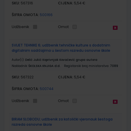
SKU:
CIJENA:
567316
5,54 €
ŠIFRA OMOTA:
500166
Udžbenik
Omot
SVIJET TEHNIKE 6; udžbenik tehničke kulture s dodatnim
digitalnim sadržajima u šestom razredu osnovne škole
Autor(i):
Delić Jukić Koprivnjak Kovačević grupa autora
Nakladnik:
ŠKOLSKA KNJIGA d.d.
Registarski broj ministarstva:
7089
SKU:
CIJENA:
567322
5,54 €
ŠIFRA OMOTA:
500744
Udžbenik
Omot
BIRAM SLOBODU; udžbenik za katolički vjeronauk šestoga
razreda osnovne škole