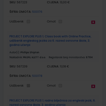
SKU:
CIJENA:
567223
13,00 €
ŠIFRA OMOTA:
500176
Udžbenik
Omot
PROJECT EXPLORE PLUS 1; Class book with Online Practice,
udžbenik engleskog jezika za 6. razred osnovne škole, 3.
godina učenja
Autor(i):
Phillips Shipton
Nakladnik:
PROFIL KLETT d.o.o.
Registarski broj ministarstva:
6784
SKU:
CIJENA:
567239
11,08 €
ŠIFRA OMOTA:
500178
Udžbenik
Omot
PROJECT EXPLORE PLUS 1; radna bilježnica za engleski jezik, 6.
razred osnovne škole, 3. godina učenja