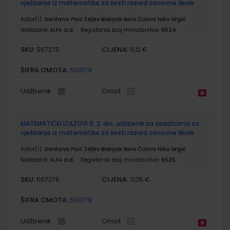
vježbanje iz matematike za šesti razred osnovne škole
Autor(i):
Gordana Paić Željko Bošnjak Boris Čulina Niko Grgić
Nakladnik:
ALFA d.d.
Registarski broj ministarstva:
6524
SKU:
CIJENA:
567275
11,12 €
ŠIFRA OMOTA:
500179
Udžbenik
Omot
MATEMATIČKI IZAZOVI 6; 2. dio, udžbenik sa zadatcima za
vježbanje iz matematike za šesti razred osnovne škole
Autor(i):
Gordana Paić Željko Bošnjak Boris Čulina Niko Grgić
Nakladnik:
ALFA d.d.
Registarski broj ministarstva:
6525
SKU:
CIJENA:
567276
11,05 €
ŠIFRA OMOTA:
500179
Udžbenik
Omot