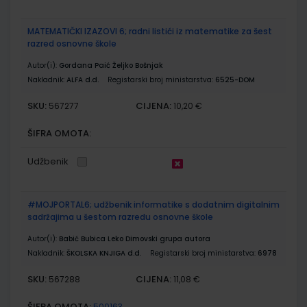
MATEMATIČKI IZAZOVI 6; radni listići iz matematike za šest
razred osnovne škole
Autor(i):
Gordana Paić Željko Bošnjak
Nakladnik:
ALFA d.d.
Registarski broj ministarstva:
6525-DOM
SKU:
CIJENA:
567277
10,20 €
ŠIFRA OMOTA:
Udžbenik
#MOJPORTAL6; udžbenik informatike s dodatnim digitalnim
sadržajima u šestom razredu osnovne škole
Autor(i):
Babić Bubica Leko Dimovski grupa autora
Nakladnik:
ŠKOLSKA KNJIGA d.d.
Registarski broj ministarstva:
6978
SKU:
CIJENA:
567288
11,08 €
ŠIFRA OMOTA:
500163