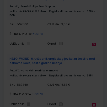
Autor(i):
Sarah Phillips Paul Shipton
Nakladnik:
PROFIL KLETT d.o.o.
Registarski broj ministarstva:
6784-
DOM
SKU:
CIJENA:
567500
13,00 €
ŠIFRA OMOTA:
500178
Udžbenik
Omot
HELLO, WORLD! 6; udžbenik engleskog jezika za šesti razred
osnovne škole, šesta godina učenja
Autor(i):
Ivana Kirin Marinko Uremović
Nakladnik:
PROFIL KLETT d.o.o.
Registarski broj ministarstva:
6851
SKU:
CIJENA:
567240
16,63 €
ŠIFRA OMOTA:
500178
Udžbenik
Omot