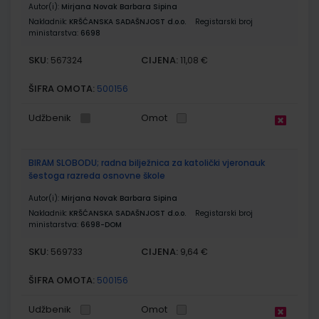
Autor(i):
Mirjana Novak Barbara Sipina
Nakladnik:
KRŠĆANSKA SADAŠNJOST d.o.o.
Registarski broj
ministarstva:
6698
SKU:
CIJENA:
567324
11,08 €
ŠIFRA OMOTA:
500156
Udžbenik
Omot
BIRAM SLOBODU; radna bilježnica za katolički vjeronauk
šestoga razreda osnovne škole
Autor(i):
Mirjana Novak Barbara Sipina
Nakladnik:
KRŠĆANSKA SADAŠNJOST d.o.o.
Registarski broj
ministarstva:
6698-DOM
SKU:
CIJENA:
569733
9,64 €
ŠIFRA OMOTA:
500156
Udžbenik
Omot