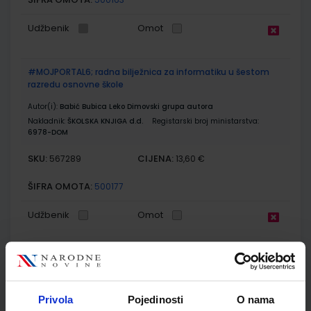
Udžbenik
Omot
#MOJPORTAL6; radna bilježnica za informatiku u šestom
razredu osnovne škole
Autor(i):
Babić Bubica Leko Dimovski grupa autora
Nakladnik:
ŠKOLSKA KNJIGA d.d.
Registarski broj ministarstva:
6978-DOM
SKU:
CIJENA:
567289
13,60 €
ŠIFRA OMOTA:
500177
Udžbenik
Omot
PRIRODA 6; udžbenik iz prirode za šesti razred osnovne škole
Autor(i):
Bastić Begić Bakarić Kralj Golub
Nakladnik:
ALFA d.d.
Registarski broj ministarstva:
6563
Privola
Pojedinosti
O nama