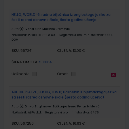
HELLO, WORLD! 6; radna bilježnica iz engleskoga jezika za
šesti razred osnovne škole, šesta godina učenja
Autor(i):
Ivana Kirin Marinko Uremović
Nakladnik:
PROFIL KLETT d.o.o.
Registarski broj ministarstva:
6851-
DOM
SKU:
CIJENA:
567241
13,00 €
ŠIFRA OMOTA:
500164
Udžbenik
Omot
AUF DIE PLATZE, FERTIG, LOS 6; udžbenik iz njemačkoga jezika
za šesti razred osnovne škole (šesta godina učenja)
Autor(i):
Dinka Štiglmayer Bočkarjov Irena Pehar Miklenić
Nakladnik:
ALFA d.d.
Registarski broj ministarstva:
6476
SKU:
CIJENA:
567250
16,63 €