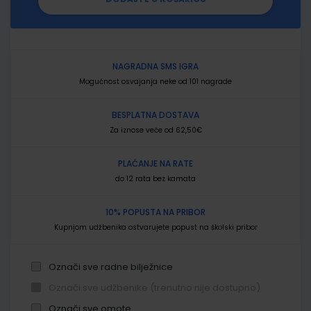
NAGRADNA SMS IGRA
Mogućnost osvajanja neke od 101 nagrade
BESPLATNA DOSTAVA
Za iznose veće od 62,50€
PLAĆANJE NA RATE
do 12 rata bez kamata
10% POPUSTA NA PRIBOR
Kupnjom udžbenika ostvarujete popust na školski pribor
Označi sve radne bilježnice
Označi sve udžbenike (trenutno nije dostupno)
Označi sve omote