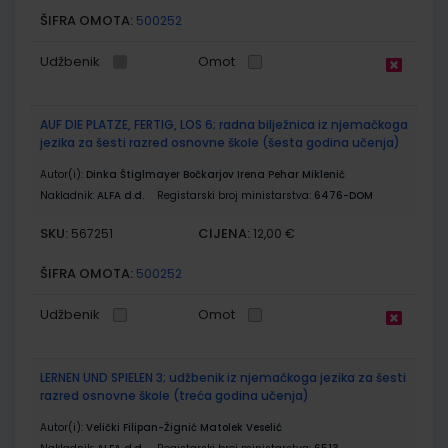
ŠIFRA OMOTA:
500252
Udžbenik
Omot
AUF DIE PLATZE, FERTIG, LOS 6; radna bilježnica iz njemačkoga
jezika za šesti razred osnovne škole (šesta godina učenja)
Autor(i):
Dinka Štiglmayer Bočkarjov Irena Pehar Miklenić
Nakladnik:
ALFA d.d.
Registarski broj ministarstva:
6476-DOM
SKU:
CIJENA:
567251
12,00 €
ŠIFRA OMOTA:
500252
Udžbenik
Omot
LERNEN UND SPIELEN 3; udžbenik iz njemačkoga jezika za šesti
razred osnovne škole (treća godina učenja)
Autor(i):
Velički Filipan-Žignić Matolek Veselić