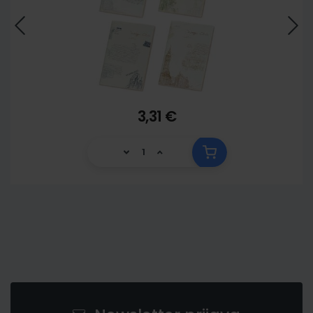
3,31 €