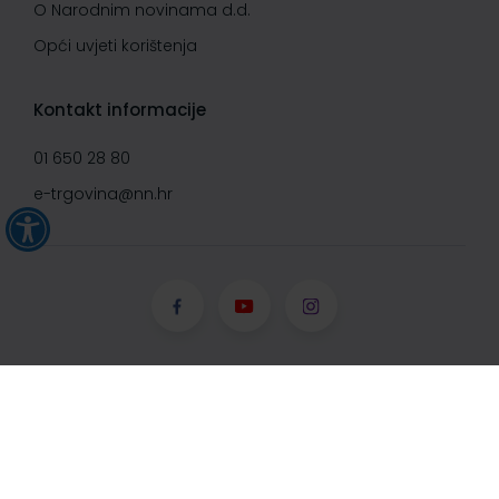
O Narodnim novinama d.d.
Opći uvjeti korištenja
Kontakt informacije
01 650 28 80
e-trgovina@nn.hr