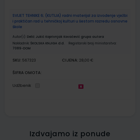
SVIJET TEHNIKE 6; (KUTIJA) radni materijal za izvođenje vježbi
i praktičan rad u tehničkoj kulturi u šestom razredu osnovne
škole
Autor(i):
Delić Jukić Koprivnjak Kovačević grupa autora
Nakladnik:
ŠKOLSKA KNJIGA d.d.
Registarski broj ministarstva:
7089-DOM
SKU:
CIJENA:
567323
28,00 €
ŠIFRA OMOTA:
Udžbenik
Izdvajamo iz ponude