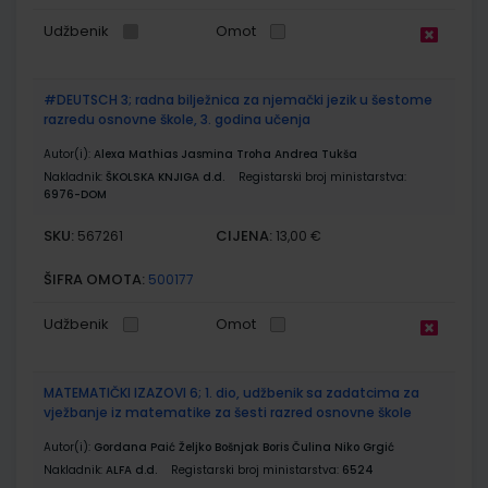
Udžbenik
Omot
#DEUTSCH 3; radna bilježnica za njemački jezik u šestome
razredu osnovne škole, 3. godina učenja
Autor(i):
Alexa Mathias Jasmina Troha Andrea Tukša
Nakladnik:
ŠKOLSKA KNJIGA d.d.
Registarski broj ministarstva:
6976-DOM
SKU:
CIJENA:
567261
13,00 €
ŠIFRA OMOTA:
500177
Udžbenik
Omot
MATEMATIČKI IZAZOVI 6; 1. dio, udžbenik sa zadatcima za
vježbanje iz matematike za šesti razred osnovne škole
Autor(i):
Gordana Paić Željko Bošnjak Boris Čulina Niko Grgić
Nakladnik:
ALFA d.d.
Registarski broj ministarstva:
6524