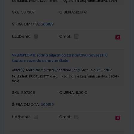
Nakladnik:
PROFIL KLETT d.o.o.
Registarski broj ministarstva:
6934
SKU:
CIJENA:
567307
12,18 €
ŠIFRA OMOTA:
500159
Udžbenik
Omot
VREMEPLOV 6; radna bilježnica za nastavu povijesti u
šestom razredu osnovne škole
Autor(i):
Anita Gambiraža Knez Šime Labor Manuela Kujundžić
Nakladnik:
PROFIL KLETT d.o.o.
Registarski broj ministarstva:
6934-
DOM
SKU:
CIJENA:
567308
11,00 €
ŠIFRA OMOTA:
500159
Udžbenik
Omot