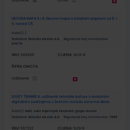
Udžbenik
Omot
LIKOVNA MAPA 5 i 6; likovna mapa s kolažnim papirom za 5. i
6. razred OŠ
Autor(i):
/
Nakladnik:
ŠKOLSKA KNJIGA d.d.
Registarski broj ministarstva:
014176
SKU:
CIJENA:
569365
14,00 €
ŠIFRA OMOTA:
Udžbenik
SVIJET TEHNIKE 6; udžbenik tehničke kulture s dodatnim
digitalnim sadržajima u šestom razredu osnovne škole
Autor(i):
Delić Jukić Koprivnjak Kovačević grupa autora
Nakladnik:
ŠKOLSKA KNJIGA d.d.
Registarski broj ministarstva:
7089
SKU:
CIJENA:
567322
6,09 €