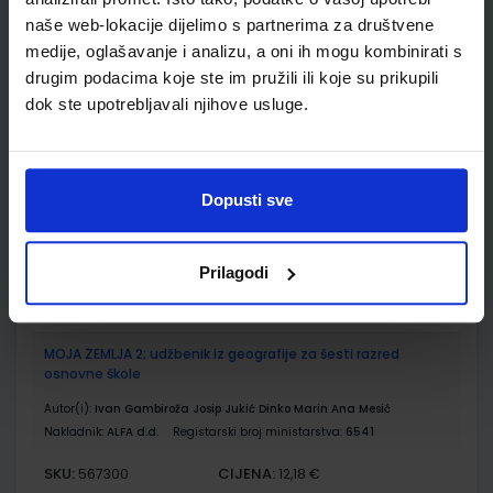
Udžbenik
Omot
naše web-lokacije dijelimo s partnerima za društvene
medije, oglašavanje i analizu, a oni ih mogu kombinirati s
PRIRODA 6; radna bilježnica iz prirode za šesti razred
drugim podacima koje ste im pružili ili koje su prikupili
osnovne škole
dok ste upotrebljavali njihove usluge.
Autor(i):
Bastić Begić Bakarić Kralj Golub
Nakladnik:
ALFA d.d.
Registarski broj ministarstva:
6563-DOM
SKU:
CIJENA:
567293
12,00 €
Dopusti sve
ŠIFRA OMOTA:
500160
Prilagodi
Udžbenik
Omot
MOJA ZEMLJA 2; udžbenik iz geografije za šesti razred
osnovne škole
Autor(i):
Ivan Gambiroža Josip Jukić Dinko Marin Ana Mesić
Nakladnik:
ALFA d.d.
Registarski broj ministarstva:
6541
SKU:
CIJENA:
567300
12,18 €