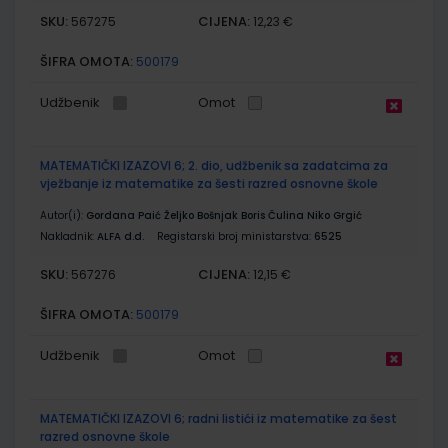
SKU:
CIJENA:
567275
12,23 €
ŠIFRA OMOTA:
500179
Udžbenik
Omot
MATEMATIČKI IZAZOVI 6; 2. dio, udžbenik sa zadatcima za
vježbanje iz matematike za šesti razred osnovne škole
Autor(i):
Gordana Paić Željko Bošnjak Boris Čulina Niko Grgić
Nakladnik:
ALFA d.d.
Registarski broj ministarstva:
6525
SKU:
CIJENA:
567276
12,15 €
ŠIFRA OMOTA:
500179
Udžbenik
Omot
MATEMATIČKI IZAZOVI 6; radni listići iz matematike za šest
razred osnovne škole