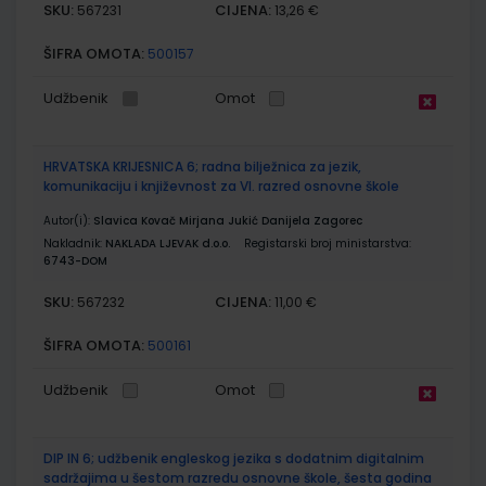
SKU:
CIJENA:
567231
13,26 €
ŠIFRA OMOTA:
500157
Udžbenik
Omot
HRVATSKA KRIJESNICA 6; radna bilježnica za jezik,
komunikaciju i književnost za VI. razred osnovne škole
Autor(i):
Slavica Kovač Mirjana Jukić Danijela Zagorec
Nakladnik:
NAKLADA LJEVAK d.o.o.
Registarski broj ministarstva:
6743-DOM
SKU:
CIJENA:
567232
11,00 €
ŠIFRA OMOTA:
500161
Udžbenik
Omot
DIP IN 6; udžbenik engleskog jezika s dodatnim digitalnim
sadržajima u šestom razredu osnovne škole, šesta godina