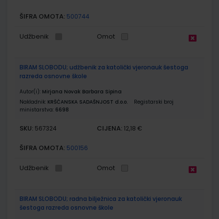
ŠIFRA OMOTA:
500744
Udžbenik
Omot
BIRAM SLOBODU; udžbenik za katolički vjeronauk šestoga
razreda osnovne škole
Autor(i):
Mirjana Novak Barbara Sipina
Nakladnik:
KRŠĆANSKA SADAŠNJOST d.o.o.
Registarski broj
ministarstva:
6698
SKU:
CIJENA:
567324
12,18 €
ŠIFRA OMOTA:
500156
Udžbenik
Omot
BIRAM SLOBODU; radna bilježnica za katolički vjeronauk
šestoga razreda osnovne škole