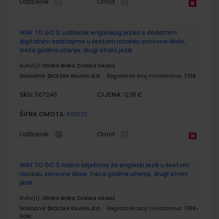
Udžbenik
Omot
WAY TO GO 3; udžbenik engleskog jezika s dodatnim
digitalnim sadržajima u šestom razredu osnovne škole,
treća godina učenja, drugi strani jezik
Autor(i):
Olinka Breka Zvonka Ivković
Nakladnik:
ŠKOLSKA KNJIGA d.d.
Registarski broj ministarstva:
7106
SKU:
CIJENA:
567246
12,18 €
ŠIFRA OMOTA:
500170
Udžbenik
Omot
WAY TO GO 3; radna bilježnica za engleski jezik u šestom
razredu osnovne škole, treća godina učenja, drugi strani
jezik
Autor(i):
Olinka Breka Zvonka Ivković
Nakladnik:
ŠKOLSKA KNJIGA d.d.
Registarski broj ministarstva:
7106-
DOM