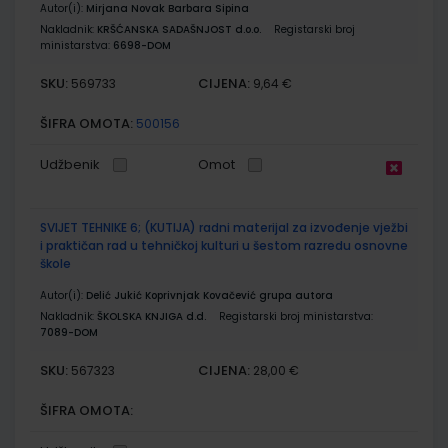
Autor(i):
Mirjana Novak Barbara Sipina
Nakladnik:
KRŠĆANSKA SADAŠNJOST d.o.o.
Registarski broj
ministarstva:
6698-DOM
SKU:
CIJENA:
569733
9,64 €
ŠIFRA OMOTA:
500156
Udžbenik
Omot
SVIJET TEHNIKE 6; (KUTIJA) radni materijal za izvođenje vježbi
i praktičan rad u tehničkoj kulturi u šestom razredu osnovne
škole
Autor(i):
Delić Jukić Koprivnjak Kovačević grupa autora
Nakladnik:
ŠKOLSKA KNJIGA d.d.
Registarski broj ministarstva:
7089-DOM
SKU:
CIJENA:
567323
28,00 €
ŠIFRA OMOTA: