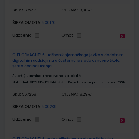
SKU:
CIJENA:
567247
13,00 €
ŠIFRA OMOTA:
500170
Udžbenik
Omot
GUT GEMACHT! 6; udžbenik njemačkoga jezika s dodatnim
digitalnim sadržajima u šestome razredu osnovne škole,
šesta godina učenja
Autor(i):
Jasmina Troha Ivana Valjak Ilić
Nakladnik:
ŠKOLSKA KNJIGA d.d.
Registarski broj ministarstva:
7025
SKU:
CIJENA:
567258
18,29 €
ŠIFRA OMOTA:
500239
Udžbenik
Omot
GUT GEMACHT! 6; radna bilježnica za njemački jezik u