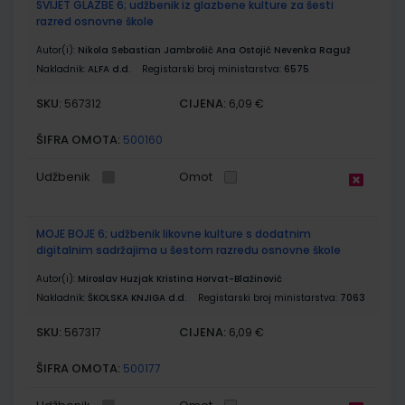
SVIJET GLAZBE 6; udžbenik iz glazbene kulture za šesti
razred osnovne škole
Autor(i):
Nikola Sebastian Jambrošić Ana Ostojić Nevenka Raguž
Nakladnik:
ALFA d.d.
Registarski broj ministarstva:
6575
SKU:
CIJENA:
567312
6,09 €
ŠIFRA OMOTA:
500160
Udžbenik
Omot
MOJE BOJE 6; udžbenik likovne kulture s dodatnim
digitalnim sadržajima u šestom razredu osnovne škole
Autor(i):
Miroslav Huzjak Kristina Horvat-Blažinović
Nakladnik:
ŠKOLSKA KNJIGA d.d.
Registarski broj ministarstva:
7063
SKU:
CIJENA:
567317
6,09 €
ŠIFRA OMOTA:
500177