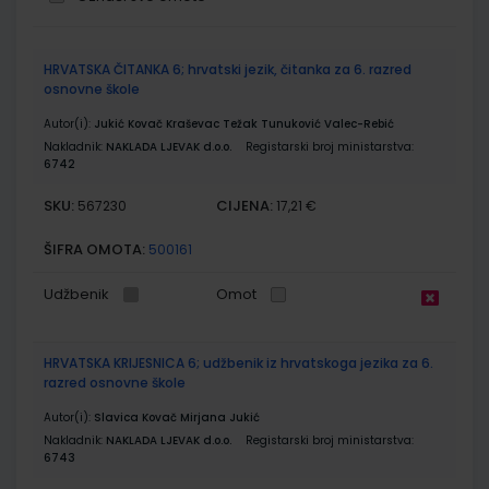
Grupirani
HRVATSKA ČITANKA 6; hrvatski jezik, čitanka za 6. razred
proizvodi
osnovne škole
Autor(i):
Jukić Kovač Kraševac Težak Tunuković Valec-Rebić
Nakladnik:
NAKLADA LJEVAK d.o.o.
Registarski broj ministarstva:
6742
SKU:
CIJENA:
567230
17,21 €
ŠIFRA OMOTA:
500161
Udžbenik
Omot
HRVATSKA KRIJESNICA 6; udžbenik iz hrvatskoga jezika za 6.
razred osnovne škole
Autor(i):
Slavica Kovač Mirjana Jukić
Nakladnik:
NAKLADA LJEVAK d.o.o.
Registarski broj ministarstva:
6743