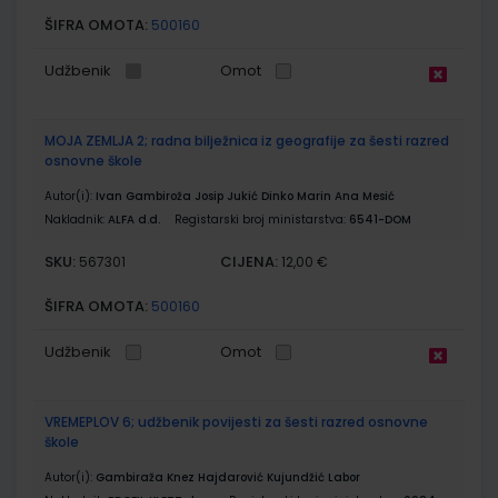
ŠIFRA OMOTA:
500160
Udžbenik
Omot
MOJA ZEMLJA 2; radna bilježnica iz geografije za šesti razred
osnovne škole
Autor(i):
Ivan Gambiroža Josip Jukić Dinko Marin Ana Mesić
Nakladnik:
ALFA d.d.
Registarski broj ministarstva:
6541-DOM
SKU:
CIJENA:
567301
12,00 €
ŠIFRA OMOTA:
500160
Udžbenik
Omot
VREMEPLOV 6; udžbenik povijesti za šesti razred osnovne
škole
Autor(i):
Gambiraža Knez Hajdarović Kujundžić Labor