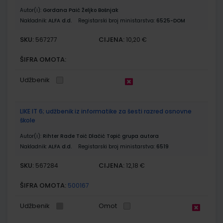
Autor(i):
Gordana Paić Željko Bošnjak
Nakladnik:
ALFA d.d.
Registarski broj ministarstva:
6525-DOM
SKU:
CIJENA:
567277
10,20 €
ŠIFRA OMOTA:
Udžbenik
LIKE IT 6; udžbenik iz informatike za šesti razred osnovne
škole
Autor(i):
Rihter Rade Toić Dlačić Topić grupa autora
Nakladnik:
ALFA d.d.
Registarski broj ministarstva:
6519
SKU:
CIJENA:
567284
12,18 €
ŠIFRA OMOTA:
500167
Udžbenik
Omot