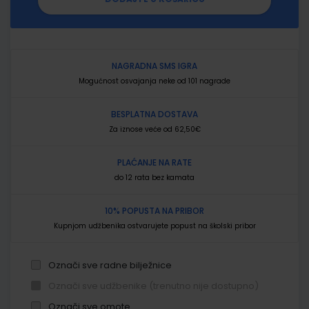
NAGRADNA SMS IGRA
Mogućnost osvajanja neke od 101 nagrade
BESPLATNA DOSTAVA
Za iznose veće od 62,50€
PLAĆANJE NA RATE
do 12 rata bez kamata
10% POPUSTA NA PRIBOR
Kupnjom udžbenika ostvarujete popust na školski pribor
Označi sve radne bilježnice
Označi sve udžbenike (trenutno nije dostupno)
Označi sve omote