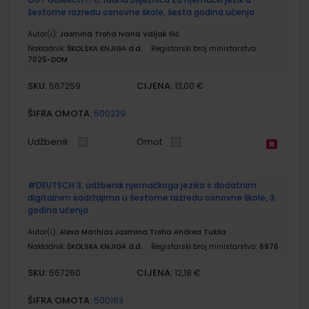
šestome razredu osnovne škole, šesta godina učenja
Autor(i):
Jasmina Troha Ivana Valjak Ilić
Nakladnik:
ŠKOLSKA KNJIGA d.d.
Registarski broj ministarstva:
7025-DOM
SKU:
CIJENA:
567259
13,00 €
ŠIFRA OMOTA:
500239
Udžbenik
Omot
#DEUTSCH 3; udžbenik njemačkoga jezika s dodatnim
digitalnim sadržajima u šestome razredu osnovne škole, 3.
godina učenja
Autor(i):
Alexa Mathias Jasmina Troha Andrea Tukša
Nakladnik:
ŠKOLSKA KNJIGA d.d.
Registarski broj ministarstva:
6976
SKU:
CIJENA:
567260
12,18 €
ŠIFRA OMOTA:
500163