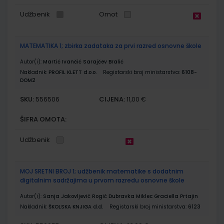
Udžbenik
Omot
MATEMATIKA 1; zbirka zadataka za prvi razred osnovne škole
Autor(i):
Martić Ivančić Sarajčev Bralić
Nakladnik:
PROFIL KLETT d.o.o.
Registarski broj ministarstva:
6108-
DOM2
SKU:
CIJENA:
556506
11,00 €
ŠIFRA OMOTA:
Udžbenik
MOJ SRETNI BROJ 1; udžbenik matematike s dodatnim
digitalnim sadržajima u prvom razredu osnovne škole
Autor(i):
Sanja Jakovljević Rogić Dubravka Miklec Graciella Prtajin
Nakladnik:
ŠKOLSKA KNJIGA d.d.
Registarski broj ministarstva:
6123