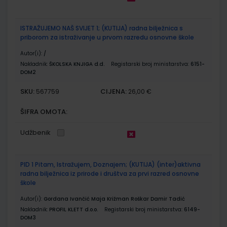
ISTRAŽUJEMO NAŠ SVIJET 1; (KUTIJA) radna bilježnica s
priborom za istraživanje u prvom razredu osnovne škole
Autor(i):
/
Nakladnik:
ŠKOLSKA KNJIGA d.d.
Registarski broj ministarstva:
6151-
DOM2
SKU:
CIJENA:
567759
26,00 €
ŠIFRA OMOTA:
Udžbenik
PID 1 Pitam, Istražujem, Doznajem; (KUTIJA) (inter)aktivna
radna bilježnica iz prirode i društva za prvi razred osnovne
škole
Autor(i):
Gordana Ivančić Maja Križman Roškar Damir Tadić
Nakladnik:
PROFIL KLETT d.o.o.
Registarski broj ministarstva:
6149-
DOM3