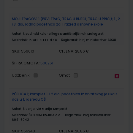
Grupirani
MOJI TRAGOVI 1 (PRVI TRAG, TRAG U RIJEČI, TRAG U PRIČI); 1., 2.
proizvodi
i 3. dio, radna početnica za 1. razred osnovne škole
Autor(i):
Budinski Kolar Billege Ivančić Mijić Puh Malogorski
Nakladnik:
PROFIL KLETT d.o.o.
Registarski broj ministarstva:
6038
SKU:
CIJENA:
556010
28,86 €
ŠIFRA OMOTA:
500261
Udžbenik
Omot
PČELICA 1; komplet 1. i 2 dio, početnica iz hrvatskog jezika s
dds u 1. razredu OŠ
Autor(i):
Sonja Ivić Marija Krmpotić
Nakladnik:
ŠKOLSKA KNJIGA d.d.
Registarski broj ministarstva:
6041;6042
SKU:
CIJENA:
556240
28,86 €