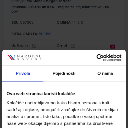
Autor(i):
Sokol Mandić Purgar Lohajner
Nakladnik:
UDŽBENIK.HR d.o.o.
Registarski broj ministarstva:
7115-
DOM
SKU:
CIJENA:
567005
14,16 €
ŠIFRA OMOTA:
500159
Udžbenik
Omot
POGLED U SVIJET 1 TRAGOM PRIRODE I DRUŠTVA; radni
udžbenik za 1. razred osnovne škole
Privola
Pojedinosti
O nama
Autor(i):
Sanja Škreblin Nataša Svoboda Arnautov Sanja Basta
Nakladnik:
PROFIL KLETT d.o.o.
Registarski broj ministarstva:
6149
Ova web-stranica koristi kolačiće
SKU:
CIJENA:
556066
11,55 €
Kolačiće upotrebljavamo kako bismo personalizirali
ŠIFRA OMOTA:
500261
sadržaj i oglase, omogućili značajke društvenih medija i
analizirali promet. Isto tako, podatke o vašoj upotrebi
Udžbenik
Omot
naše web-lokacije dijelimo s partnerima za društvene