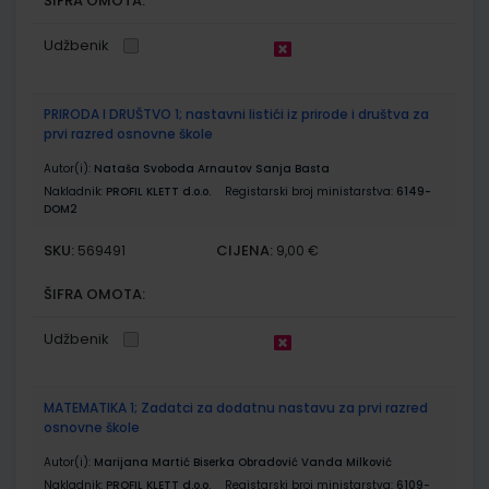
ŠIFRA OMOTA:
Udžbenik
PRIRODA I DRUŠTVO 1; nastavni listići iz prirode i društva za
prvi razred osnovne škole
Autor(i):
Nataša Svoboda Arnautov Sanja Basta
Nakladnik:
PROFIL KLETT d.o.o.
Registarski broj ministarstva:
6149-
DOM2
SKU:
CIJENA:
569491
9,00 €
ŠIFRA OMOTA:
Udžbenik
MATEMATIKA 1; Zadatci za dodatnu nastavu za prvi razred
osnovne škole
Autor(i):
Marijana Martić Biserka Obradović Vanda Milković
Nakladnik:
PROFIL KLETT d.o.o.
Registarski broj ministarstva:
6109-