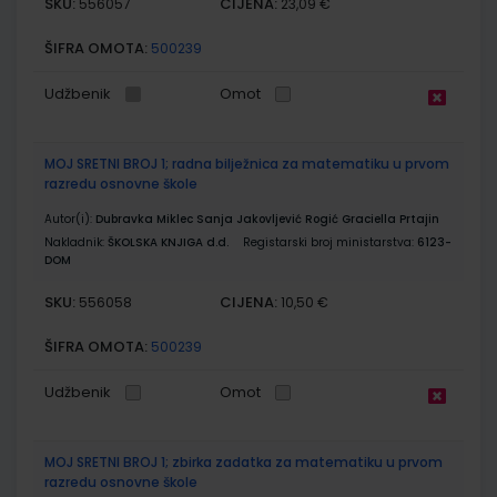
SKU:
CIJENA:
556057
23,09 €
ŠIFRA OMOTA:
500239
Udžbenik
Omot
MOJ SRETNI BROJ 1; radna bilježnica za matematiku u prvom
razredu osnovne škole
Autor(i):
Dubravka Miklec Sanja Jakovljević Rogić Graciella Prtajin
Nakladnik:
ŠKOLSKA KNJIGA d.d.
Registarski broj ministarstva:
6123-
DOM
SKU:
CIJENA:
556058
10,50 €
ŠIFRA OMOTA:
500239
Udžbenik
Omot
MOJ SRETNI BROJ 1; zbirka zadatka za matematiku u prvom
razredu osnovne škole