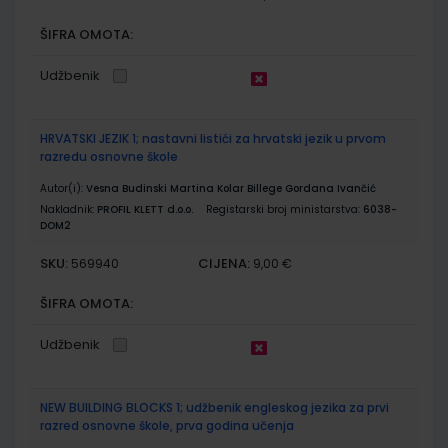
ŠIFRA OMOTA:
Udžbenik
HRVATSKI JEZIK 1; nastavni listići za hrvatski jezik u prvom
razredu osnovne škole
Autor(i):
Vesna Budinski Martina Kolar Billege Gordana Ivančić
Nakladnik:
PROFIL KLETT d.o.o.
Registarski broj ministarstva:
6038-
DOM2
SKU:
CIJENA:
569940
9,00 €
ŠIFRA OMOTA:
Udžbenik
NEW BUILDING BLOCKS 1; udžbenik engleskog jezika za prvi
razred osnovne škole, prva godina učenja