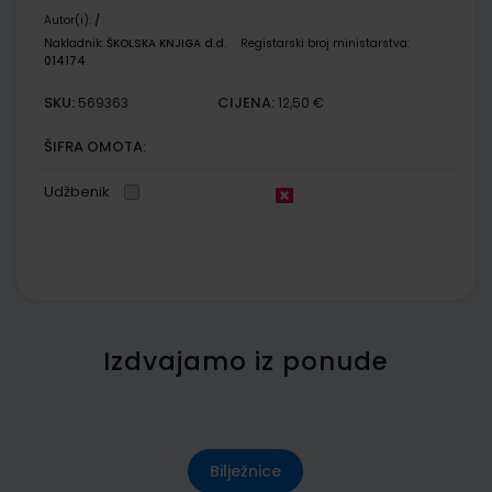
Autor(i):
/
Nakladnik:
ŠKOLSKA KNJIGA d.d.
Registarski broj ministarstva:
014174
SKU:
CIJENA:
569363
12,50 €
ŠIFRA OMOTA:
Udžbenik
Izdvajamo iz ponude
Bilježnice