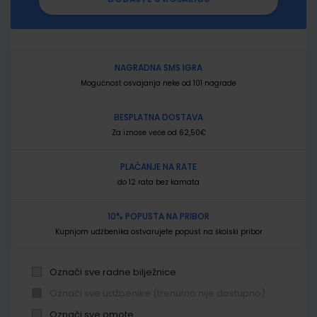
NAGRADNA SMS IGRA
Mogućnost osvajanja neke od 101 nagrade
BESPLATNA DOSTAVA
Za iznose veće od 62,50€
PLAĆANJE NA RATE
do 12 rata bez kamata
10% POPUSTA NA PRIBOR
Kupnjom udžbenika ostvarujete popust na školski pribor
Označi sve radne bilježnice
Označi sve udžbenike (trenutno nije dostupno)
Označi sve omote