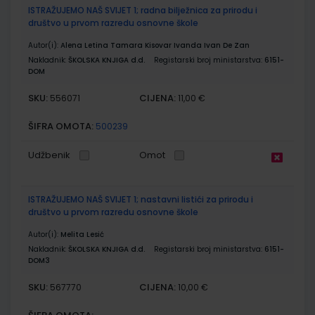
ISTRAŽUJEMO NAŠ SVIJET 1; radna bilježnica za prirodu i
društvo u prvom razredu osnovne škole
Autor(i):
Alena Letina Tamara Kisovar Ivanda Ivan De Zan
Nakladnik:
ŠKOLSKA KNJIGA d.d.
Registarski broj ministarstva:
6151-
DOM
SKU:
CIJENA:
556071
11,00 €
ŠIFRA OMOTA:
500239
Udžbenik
Omot
ISTRAŽUJEMO NAŠ SVIJET 1; nastavni listići za prirodu i
društvo u prvom razredu osnovne škole
Autor(i):
Melita Lesić
Nakladnik:
ŠKOLSKA KNJIGA d.d.
Registarski broj ministarstva:
6151-
DOM3
SKU:
CIJENA:
567770
10,00 €