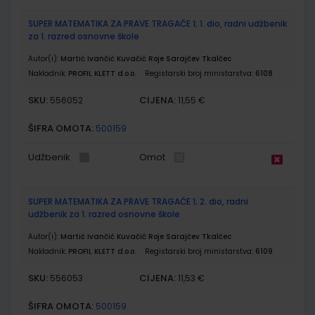
SUPER MATEMATIKA ZA PRAVE TRAGAČE 1; 1. dio, radni udžbenik
za 1. razred osnovne škole
Autor(i):
Martić Ivančić Kuvačić Roje Sarajčev Tkalčec
Nakladnik:
PROFIL KLETT d.o.o.
Registarski broj ministarstva:
6108
SKU:
CIJENA:
556052
11,55 €
ŠIFRA OMOTA:
500159
Udžbenik
Omot
SUPER MATEMATIKA ZA PRAVE TRAGAČE 1; 2. dio, radni
udžbenik za 1. razred osnovne škole
Autor(i):
Martić Ivančić Kuvačić Roje Sarajčev Tkalčec
Nakladnik:
PROFIL KLETT d.o.o.
Registarski broj ministarstva:
6109
SKU:
CIJENA:
556053
11,53 €
ŠIFRA OMOTA:
500159