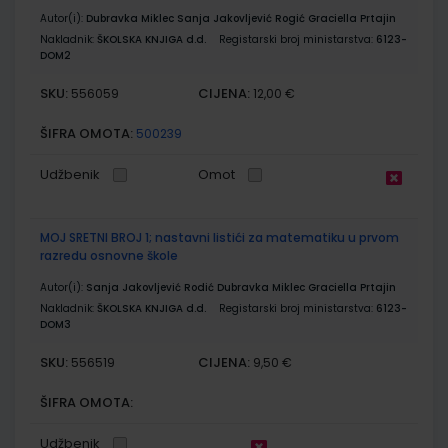
Autor(i):
Dubravka Miklec Sanja Jakovljević Rogić Graciella Prtajin
Nakladnik:
ŠKOLSKA KNJIGA d.d.
Registarski broj ministarstva:
6123-
DOM2
SKU:
CIJENA:
556059
12,00 €
ŠIFRA OMOTA:
500239
Udžbenik
Omot
MOJ SRETNI BROJ 1; nastavni listići za matematiku u prvom
razredu osnovne škole
Autor(i):
Sanja Jakovljević Rodić Dubravka Miklec Graciella Prtajin
Nakladnik:
ŠKOLSKA KNJIGA d.d.
Registarski broj ministarstva:
6123-
DOM3
SKU:
CIJENA:
556519
9,50 €
ŠIFRA OMOTA:
Udžbenik