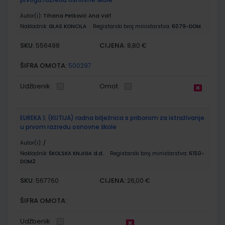
Autor(i):
Tihana Petković Ana Volf
Nakladnik:
GLAS KONCILA
Registarski broj ministarstva:
6079-DOM
SKU:
CIJENA:
556498
8,80 €
ŠIFRA OMOTA:
500297
Udžbenik
Omot
EUREKA 1; (KUTIJA) radna bilježnica s priborom za istraživanje
u prvom razredu osnovne škole
Autor(i):
/
Nakladnik:
ŠKOLSKA KNJIGA d.d.
Registarski broj ministarstva:
6150-
DOM2
SKU:
CIJENA:
567760
26,00 €
ŠIFRA OMOTA:
Udžbenik