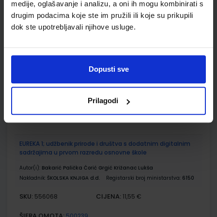
medije, oglašavanje i analizu, a oni ih mogu kombinirati s
POGLED U SVIJET 1; radna bilježnica iz prirode i društva za prvi
drugim podacima koje ste im pružili ili koje su prikupili
razred osnovne škole
dok ste upotrebljavali njihove usluge.
Autor(i):
Sanja Škreblin Nataša Svoboda Arnautov Sanja Basta
Nakladnik:
PROFIL KLETT d.o.o.
Registarski broj ministarstva:
6149-
DOM
Dopusti sve
SKU:
CIJENA:
556067
12,00 €
ŠIFRA OMOTA:
500159
Prilagodi
Udžbenik
Omot
EUREKA 1; udžbenik prirode i društva s dodatnim digitalnim
sadržajima u prvom razredu osnovne škole
Autor(i):
Bakarić Palička Ćorić Grgić Križanac Lukša
Nakladnik:
ŠKOLSKA KNJIGA d.d.
Registarski broj ministarstva:
6150
SKU:
CIJENA:
556068
11,55 €
ŠIFRA OMOTA:
500239