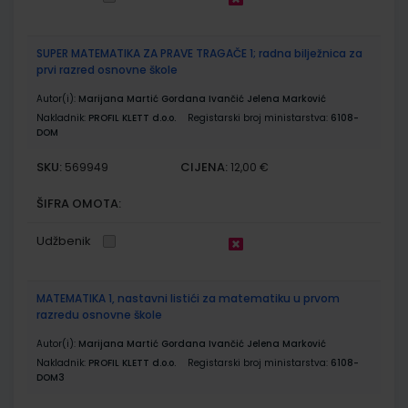
SUPER MATEMATIKA ZA PRAVE TRAGAČE 1; radna bilježnica za
prvi razred osnovne škole
Autor(i):
Marijana Martić Gordana Ivančić Jelena Marković
Nakladnik:
PROFIL KLETT d.o.o.
Registarski broj ministarstva:
6108-
DOM
SKU:
CIJENA:
569949
12,00 €
ŠIFRA OMOTA:
Udžbenik
MATEMATIKA 1, nastavni listići za matematiku u prvom
razredu osnovne škole
Autor(i):
Marijana Martić Gordana Ivančić Jelena Marković
Nakladnik:
PROFIL KLETT d.o.o.
Registarski broj ministarstva:
6108-
DOM3