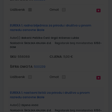
Udžbenik
Omot
EUREKA 1; radna bilježnica za prirodu i društvo u prvom
razredu osnovne škole
Autor(i):
Bakarić Palička Ćorić Grgić Križanac Lukša
Nakladnik:
ŠKOLSKA KNJIGA d.d.
Registarski broj ministarstva:
6150-
DOM
SKU:
CIJENA:
556069
11,00 €
ŠIFRA OMOTA:
500239
Udžbenik
Omot
EUREKA 1; nastavni listići za prirodu i društvo u prvom
razredu osnovne škole
Autor(i):
Dijana Ančić
Nakladnik:
ŠKOLSKA KNJIGA d.d.
Registarski broj ministarstva:
6150-