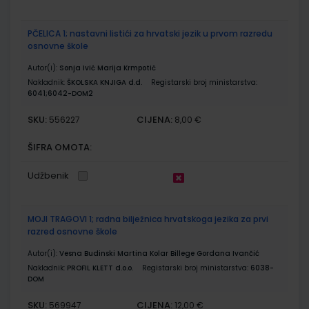
PČELICA 1; nastavni listići za hrvatski jezik u prvom razredu
osnovne škole
Autor(i):
Sonja Ivić Marija Krmpotić
Nakladnik:
ŠKOLSKA KNJIGA d.d.
Registarski broj ministarstva:
6041;6042-DOM2
SKU:
CIJENA:
556227
8,00 €
ŠIFRA OMOTA:
Udžbenik
MOJI TRAGOVI 1; radna bilježnica hrvatskoga jezika za prvi
razred osnovne škole
Autor(i):
Vesna Budinski Martina Kolar Billege Gordana Ivančić
Nakladnik:
PROFIL KLETT d.o.o.
Registarski broj ministarstva:
6038-
DOM
SKU:
CIJENA:
569947
12,00 €