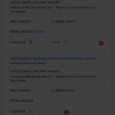
Autor(i):
Španić Jurić Zokić Vladušić
Nakladnik:
ŠKOLSKA KNJIGA d.d.
Registarski broj ministarstva:
6043;6044
SKU:
CIJENA:
556253
28,86 €
ŠIFRA OMOTA:
500161
Udžbenik
Omot
SVIJET RIJEČI 1; nastavni listići za hrvatski jezik u prvom
razredu osnovne škole
Autor(i):
Španić Jurić Zokić Vladušić
Nakladnik:
ŠKOLSKA KNJIGA d.d.
Registarski broj ministarstva:
6043-DOM
SKU:
CIJENA:
556093
8,00 €
ŠIFRA OMOTA:
Udžbenik