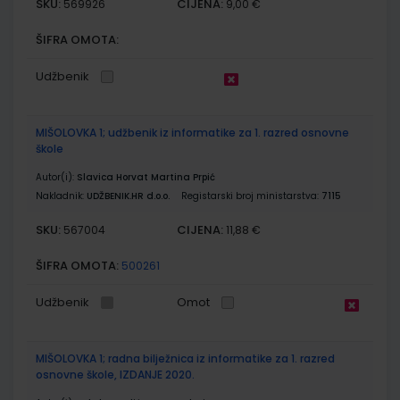
SKU:
CIJENA:
569926
9,00 €
ŠIFRA OMOTA:
Udžbenik
MIŠOLOVKA 1; udžbenik iz informatike za 1. razred osnovne
škole
Autor(i):
Slavica Horvat Martina Prpić
Nakladnik:
UDŽBENIK.HR d.o.o.
Registarski broj ministarstva:
7115
SKU:
CIJENA:
567004
11,88 €
ŠIFRA OMOTA:
500261
Udžbenik
Omot
MIŠOLOVKA 1; radna bilježnica iz informatike za 1. razred
osnovne škole, IZDANJE 2020.