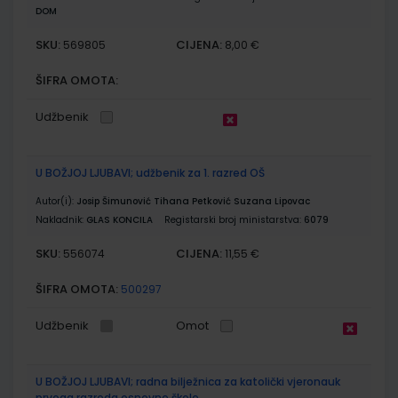
DOM
SKU:
CIJENA:
569805
8,00 €
ŠIFRA OMOTA:
Udžbenik
U BOŽJOJ LJUBAVI; udžbenik za 1. razred OŠ
Autor(i):
Josip Šimunović Tihana Petković Suzana Lipovac
Nakladnik:
GLAS KONCILA
Registarski broj ministarstva:
6079
SKU:
CIJENA:
556074
11,55 €
ŠIFRA OMOTA:
500297
Udžbenik
Omot
U BOŽJOJ LJUBAVI; radna bilježnica za katolički vjeronauk
prvoga razreda osnovne škole