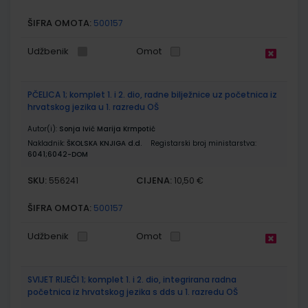
ŠIFRA OMOTA:
500157
Udžbenik
Omot
PČELICA 1; komplet 1. i 2. dio, radne bilježnice uz početnica iz
hrvatskog jezika u 1. razredu OŠ
Autor(i):
Sonja Ivić Marija Krmpotić
Nakladnik:
ŠKOLSKA KNJIGA d.d.
Registarski broj ministarstva:
6041;6042-DOM
SKU:
CIJENA:
556241
10,50 €
ŠIFRA OMOTA:
500157
Udžbenik
Omot
SVIJET RIJEČI 1; komplet 1. i 2. dio, integrirana radna
početnica iz hrvatskog jezika s dds u 1. razredu OŠ