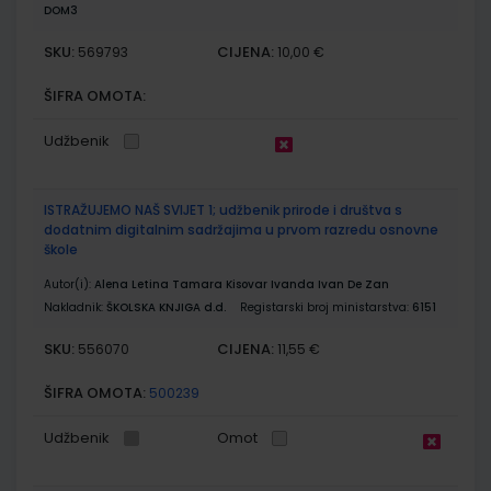
DOM3
SKU:
CIJENA:
569793
10,00 €
ŠIFRA OMOTA:
Udžbenik
ISTRAŽUJEMO NAŠ SVIJET 1; udžbenik prirode i društva s
dodatnim digitalnim sadržajima u prvom razredu osnovne
škole
Autor(i):
Alena Letina Tamara Kisovar Ivanda Ivan De Zan
Nakladnik:
ŠKOLSKA KNJIGA d.d.
Registarski broj ministarstva:
6151
SKU:
CIJENA:
556070
11,55 €
ŠIFRA OMOTA:
500239
Udžbenik
Omot