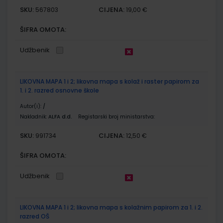
SKU:
CIJENA:
567803
19,00 €
ŠIFRA OMOTA:
Udžbenik
LIKOVNA MAPA 1 i 2; likovna mapa s kolaž i raster papirom za
1. i 2. razred osnovne škole
Autor(i):
/
Nakladnik:
ALFA d.d.
Registarski broj ministarstva:
SKU:
CIJENA:
991734
12,50 €
ŠIFRA OMOTA:
Udžbenik
LIKOVNA MAPA 1 i 2; likovna mapa s kolažnim papirom za 1. i 2.
razred OŠ