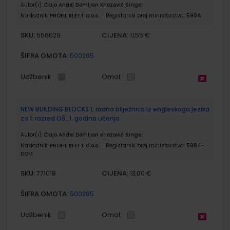
Autor(i):
Čajo Anđel Domljan Knezović Singer
Nakladnik:
PROFIL KLETT d.o.o.
Registarski broj ministarstva:
5984
SKU:
CIJENA:
556029
11,55 €
ŠIFRA OMOTA:
500285
Udžbenik
Omot
NEW BUILDING BLOCKS 1; radna bilježnica iz engleskoga jezika
za 1. razred OŠ., I. godina učenja
Autor(i):
Čajo Anđel Domljan Knezović Singer
Nakladnik:
PROFIL KLETT d.o.o.
Registarski broj ministarstva:
5984-
DOM
SKU:
CIJENA:
771018
13,00 €
ŠIFRA OMOTA:
500285
Udžbenik
Omot