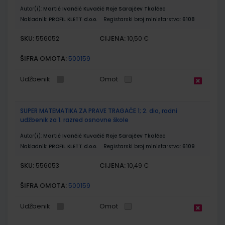
Autor(i):
Martić Ivančić Kuvačić Roje Sarajčev Tkalčec
Nakladnik:
PROFIL KLETT d.o.o.
Registarski broj ministarstva:
6108
SKU:
CIJENA:
556052
10,50 €
ŠIFRA OMOTA:
500159
Udžbenik
Omot
SUPER MATEMATIKA ZA PRAVE TRAGAČE 1; 2. dio, radni
udžbenik za 1. razred osnovne škole
Autor(i):
Martić Ivančić Kuvačić Roje Sarajčev Tkalčec
Nakladnik:
PROFIL KLETT d.o.o.
Registarski broj ministarstva:
6109
SKU:
CIJENA:
556053
10,49 €
ŠIFRA OMOTA:
500159
Udžbenik
Omot