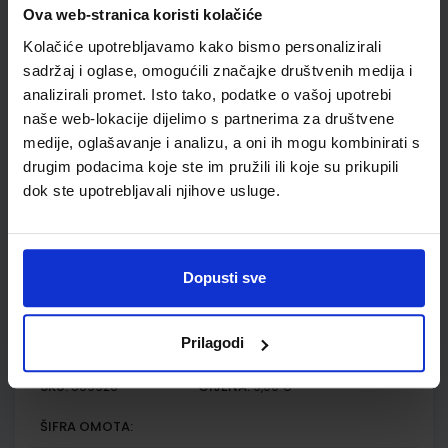
prvi razred osnovne škole
Ova web-stranica koristi kolačiće
Autor(i):
Marijana Martić Gordana Ivančić Jelena Marković
Kolačiće upotrebljavamo kako bismo personalizirali
Nakladnik:
PROFIL KLETT d.o.o.
Registarski broj ministarstva:
6108-
sadržaj i oglase, omogućili značajke društvenih medija i
DOM
analizirali promet. Isto tako, podatke o vašoj upotrebi
SKU:
CIJENA:
569949
12,00 €
naše web-lokacije dijelimo s partnerima za društvene
medije, oglašavanje i analizu, a oni ih mogu kombinirati s
ŠIFRA OMOTA:
drugim podacima koje ste im pružili ili koje su prikupili
dok ste upotrebljavali njihove usluge.
Udžbenik
MATEMATIKA 1, nastavni listići za matematiku u prvom
Dopusti sve
razredu osnovne škole
Autor(i):
Marijana Martić Gordana Ivančić Jelena Marković
Nakladnik:
PROFIL KLETT d.o.o.
Registarski broj ministarstva:
6108-
Prilagodi
DOM3
SKU:
CIJENA:
569926
9,00 €
ŠIFRA OMOTA: