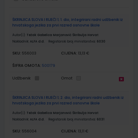
Grupirani
ŠKRINJICA SLOVA I RIJEČI 1; 1. dio, integrirani radni udžbenik iz
proizvodi
hrvatskoga jezika za prvi razred osnovne škole
Autor(i):
Težak Gabelica Marjanović Škribulja Horvat
Nakladnik:
ALFA d.d.
Registarski broj ministarstva:
6030
SKU:
CIJENA:
556003
13,13 €
ŠIFRA OMOTA:
500179
Udžbenik
Omot
ŠKRINJICA SLOVA I RIJEČI 1; 2. dio, integrirani radni udžbenik iz
hrvatskoga jezika za prvi razred osnovne škole
Autor(i):
Težak Gabelica Marjanović Škribulja Horvat
Nakladnik:
ALFA d.d.
Registarski broj ministarstva:
6031
SKU:
CIJENA:
556004
13,11 €