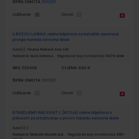
ŠIFRA OMOTA:
500297
Udžbenik
Omot
U BOŽJOJ LJUBAVI; radna bilježnica za katolički vjeronauk
prvoga razreda osnovne škole
Autor(i):
Tihana Petković Ana Volf
Nakladnik:
GLAS KONCILA
Registarski broj ministarstva:
6079-DOM
SKU:
CIJENA:
556498
8,80 €
ŠIFRA OMOTA:
500297
Udžbenik
Omot
ISTRAŽUJEMO NAŠ SVIJET 1; (KUTIJA) radna bilježnica s
priborom za istraživanje u prvom razredu osnovne škole
Autor(i):
/
Nakladnik:
ŠKOLSKA KNJIGA d.d.
Registarski broj ministarstva:
6151-