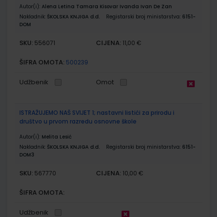
Autor(i):
Alena Letina Tamara Kisovar Ivanda Ivan De Zan
Nakladnik:
ŠKOLSKA KNJIGA d.d.
Registarski broj ministarstva:
6151-
DOM
SKU:
CIJENA:
556071
11,00 €
ŠIFRA OMOTA:
500239
Udžbenik
Omot
ISTRAŽUJEMO NAŠ SVIJET 1; nastavni listići za prirodu i
društvo u prvom razredu osnovne škole
Autor(i):
Melita Lesić
Nakladnik:
ŠKOLSKA KNJIGA d.d.
Registarski broj ministarstva:
6151-
DOM3
SKU:
CIJENA:
567770
10,00 €
ŠIFRA OMOTA:
Udžbenik