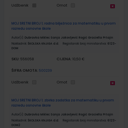
Udžbenik
Omot
MOJ SRETNI BROJ 1; radna bilježnica za matematiku u prvom
razredu osnovne škole
Autor(i):
Dubravka Miklec Sanja Jakovljević Rogić Graciella Prtajin
Nakladnik:
ŠKOLSKA KNJIGA d.d.
Registarski broj ministarstva:
6123-
DOM
SKU:
CIJENA:
556058
10,50 €
ŠIFRA OMOTA:
500239
Udžbenik
Omot
MOJ SRETNI BROJ 1; zbirka zadatka za matematiku u prvom
razredu osnovne škole
Autor(i):
Dubravka Miklec Sanja Jakovljević Rogić Graciella Prtajin
Nakladnik:
ŠKOLSKA KNJIGA d.d.
Registarski broj ministarstva:
6123-
DOM2