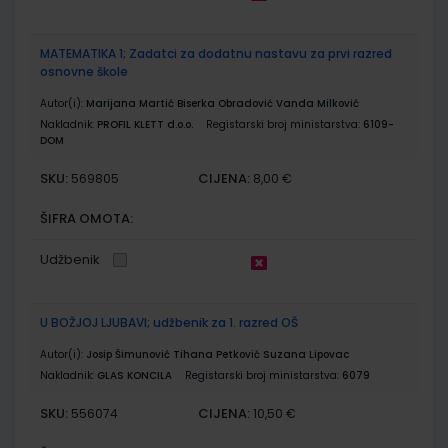
MATEMATIKA 1; Zadatci za dodatnu nastavu za prvi razred
osnovne škole
Autor(i):
Marijana Martić Biserka Obradović Vanda Milković
Nakladnik:
PROFIL KLETT d.o.o.
Registarski broj ministarstva:
6109-
DOM
SKU:
CIJENA:
569805
8,00 €
ŠIFRA OMOTA:
Udžbenik
U BOŽJOJ LJUBAVI; udžbenik za 1. razred OŠ
Autor(i):
Josip Šimunović Tihana Petković Suzana Lipovac
Nakladnik:
GLAS KONCILA
Registarski broj ministarstva:
6079
SKU:
CIJENA:
556074
10,50 €