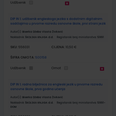
Udžbenik
DIP IN 1; udžbenik engleskoga jezika s dodatnim digitalnim
sadržajima u prvome razredu osnovne škole, prvi strani jezik
Autor(i):
Biserka Džeba Vlasta Živković
Nakladnik:
ŠKOLSKA KNJIGA d.d.
Registarski broj ministarstva:
5991
SKU:
CIJENA:
556031
10,50 €
ŠIFRA OMOTA:
500158
Udžbenik
Omot
DIP IN 1; radna bilježnica za engleski jezik u prvome razredu
osnovne škole, prva godina učenja
Autor(i):
Biserka Džeba Vlasta Živković
Nakladnik:
ŠKOLSKA KNJIGA d.d.
Registarski broj ministarstva:
5991-
DOM