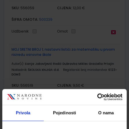
SKU:
CIJENA:
556059
12,00 €
ŠIFRA OMOTA:
500239
Udžbenik
Omot
MOJ SRETNI BROJ 1; nastavni listići za matematiku u prvom
razredu osnovne škole
Autor(i):
Sanja Jakovljević Rodić Dubravka Miklec Graciella Prtajin
Nakladnik:
ŠKOLSKA KNJIGA d.d.
Registarski broj ministarstva:
6123-
DOM3
SKU:
CIJENA:
556519
9,50 €
ŠIFRA OMOTA:
Udžbenik
Privola
Pojedinosti
O nama
SUPER MATEMATIKA ZA PRAVE TRAGAČE 1; radna bilježnica za