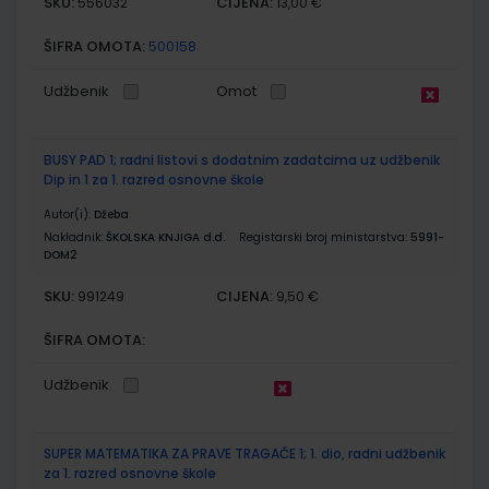
SKU:
CIJENA:
556032
13,00 €
ŠIFRA OMOTA:
500158
Udžbenik
Omot
BUSY PAD 1; radni listovi s dodatnim zadatcima uz udžbenik
Dip in 1 za 1. razred osnovne škole
Autor(i):
Džeba
Nakladnik:
ŠKOLSKA KNJIGA d.d.
Registarski broj ministarstva:
5991-
DOM2
SKU:
CIJENA:
991249
9,50 €
ŠIFRA OMOTA:
Udžbenik
SUPER MATEMATIKA ZA PRAVE TRAGAČE 1; 1. dio, radni udžbenik
za 1. razred osnovne škole