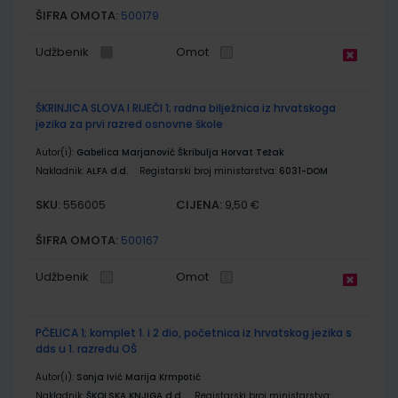
ŠIFRA OMOTA:
500179
Udžbenik
Omot
ŠKRINJICA SLOVA I RIJEČI 1; radna bilježnica iz hrvatskoga
jezika za prvi razred osnovne škole
Autor(i):
Gabelica Marjanović Škribulja Horvat Težak
Nakladnik:
ALFA d.d.
Registarski broj ministarstva:
6031-DOM
SKU:
CIJENA:
556005
9,50 €
ŠIFRA OMOTA:
500167
Udžbenik
Omot
PČELICA 1; komplet 1. i 2 dio, početnica iz hrvatskog jezika s
dds u 1. razredu OŠ
Autor(i):
Sonja Ivić Marija Krmpotić
Nakladnik:
ŠKOLSKA KNJIGA d.d.
Registarski broj ministarstva: