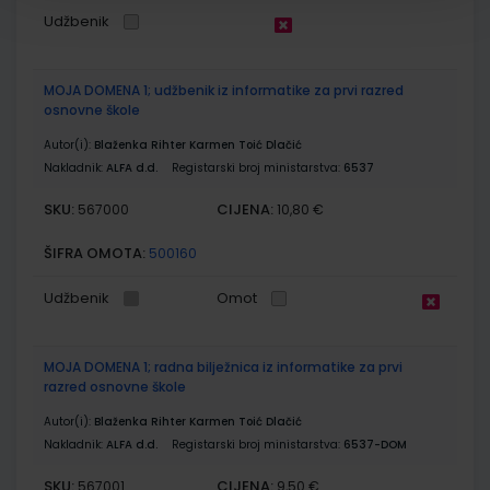
Udžbenik
MOJA DOMENA 1; udžbenik iz informatike za prvi razred
osnovne škole
Autor(i):
Blaženka Rihter Karmen Toić Dlačić
Nakladnik:
ALFA d.d.
Registarski broj ministarstva:
6537
SKU:
CIJENA:
567000
10,80 €
ŠIFRA OMOTA:
500160
Udžbenik
Omot
MOJA DOMENA 1; radna bilježnica iz informatike za prvi
razred osnovne škole
Autor(i):
Blaženka Rihter Karmen Toić Dlačić
Nakladnik:
ALFA d.d.
Registarski broj ministarstva:
6537-DOM
SKU:
CIJENA:
567001
9,50 €