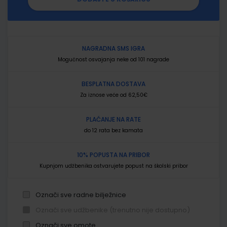
NAGRADNA SMS IGRA
Mogućnost osvajanja neke od 101 nagrade
BESPLATNA DOSTAVA
Za iznose veće od 62,50€
PLAĆANJE NA RATE
do 12 rata bez kamata
10% POPUSTA NA PRIBOR
Kupnjom udžbenika ostvarujete popust na školski pribor
Označi sve radne bilježnice
Označi sve udžbenike (trenutno nije dostupno)
Označi sve omote