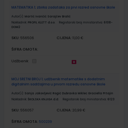
MATEMATIKA 1; zbirka zadataka za prvi razred osnovne škole
Autor(i):
Martić Ivančić Sarajčev Bralić
Nakladnik:
PROFIL KLETT d.o.o.
Registarski broj ministarstva:
6108-
DOM2
SKU:
CIJENA:
556506
11,00 €
ŠIFRA OMOTA:
Udžbenik
MOJ SRETNI BROJ 1; udžbenik matematike s dodatnim
digitalnim sadržajima u prvom razredu osnovne škole
Autor(i):
Sanja Jakovljević Rogić Dubravka Miklec Graciella Prtajin
Nakladnik:
ŠKOLSKA KNJIGA d.d.
Registarski broj ministarstva:
6123
SKU:
CIJENA:
556057
20,99 €
ŠIFRA OMOTA:
500239