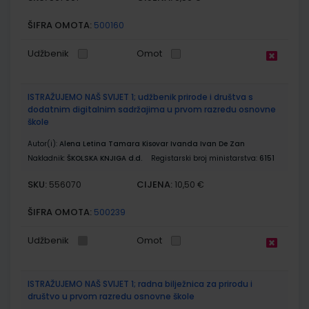
ŠIFRA OMOTA:
500160
Udžbenik
Omot
ISTRAŽUJEMO NAŠ SVIJET 1; udžbenik prirode i društva s
dodatnim digitalnim sadržajima u prvom razredu osnovne
škole
Autor(i):
Alena Letina Tamara Kisovar Ivanda Ivan De Zan
Nakladnik:
ŠKOLSKA KNJIGA d.d.
Registarski broj ministarstva:
6151
SKU:
CIJENA:
556070
10,50 €
ŠIFRA OMOTA:
500239
Udžbenik
Omot
ISTRAŽUJEMO NAŠ SVIJET 1; radna bilježnica za prirodu i
društvo u prvom razredu osnovne škole