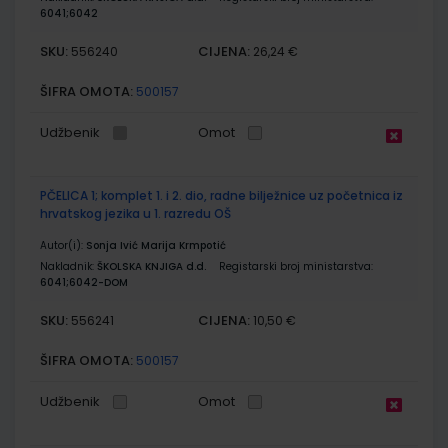
6041;6042
SKU:
CIJENA:
556240
26,24 €
ŠIFRA OMOTA:
500157
Udžbenik
Omot
PČELICA 1; komplet 1. i 2. dio, radne bilježnice uz početnica iz
hrvatskog jezika u 1. razredu OŠ
Autor(i):
Sonja Ivić Marija Krmpotić
Nakladnik:
ŠKOLSKA KNJIGA d.d.
Registarski broj ministarstva:
6041;6042-DOM
SKU:
CIJENA:
556241
10,50 €
ŠIFRA OMOTA:
500157
Udžbenik
Omot