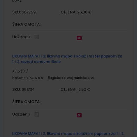
DOM2
SKU:
CIJENA:
567759
26,00 €
ŠIFRA OMOTA:
Udžbenik
LIKOVNA MAPA 1 i 2; likovna mapa s kolaž i raster papirom za
1. i 2. razred osnovne škole
Autor(i):
/
Nakladnik:
ALFA d.d.
Registarski broj ministarstva:
SKU:
CIJENA:
991734
12,50 €
ŠIFRA OMOTA:
Udžbenik
LIKOVNA MAPA 1 i 2; likovna mapa s kolažnim papirom za 1. i 2.