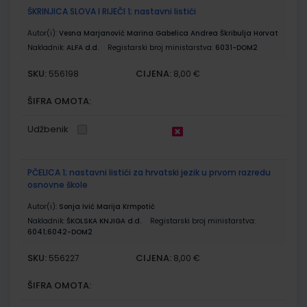
ŠKRINJICA SLOVA I RIJEČI 1; nastavni listići
Autor(i):
Vesna Marjanović Marina Gabelica Andrea Škribulja Horvat
Nakladnik:
ALFA d.d.
Registarski broj ministarstva:
6031-DOM2
SKU:
CIJENA:
556198
8,00 €
ŠIFRA OMOTA:
Udžbenik
PČELICA 1; nastavni listići za hrvatski jezik u prvom razredu
osnovne škole
Autor(i):
Sonja Ivić Marija Krmpotić
Nakladnik:
ŠKOLSKA KNJIGA d.d.
Registarski broj ministarstva:
6041;6042-DOM2
SKU:
CIJENA:
556227
8,00 €
ŠIFRA OMOTA: