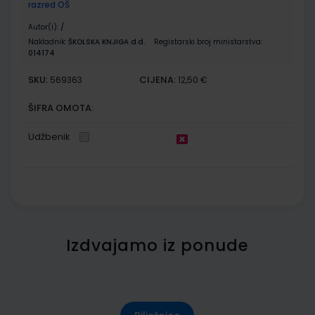
razred OŠ
Autor(i):
/
Nakladnik:
ŠKOLSKA KNJIGA d.d.
Registarski broj ministarstva:
014174
SKU:
CIJENA:
569363
12,50 €
ŠIFRA OMOTA:
Udžbenik
Izdvajamo iz ponude