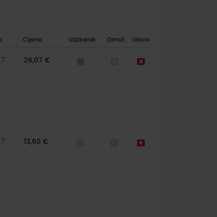
a
Cijena
Udžbenik
Omot
Ukloni
57
26,07 €
57
13,60 €