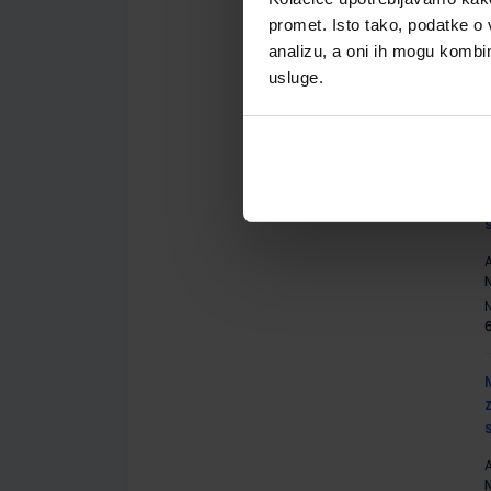
promet. Isto tako, podatke o 
analizu, a oni ih mogu kombini
A
usluge.
A
N
A
N