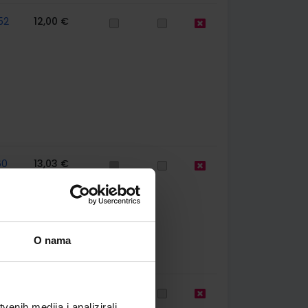
52
12,00 €
60
13,03 €
O nama
67
12,00 €
enih medija i analizirali