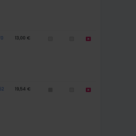
70
13,00 €
52
19,54 €