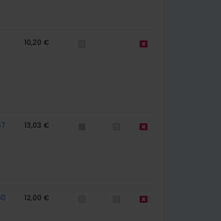
10,20 €
67
13,03 €
60
12,00 €