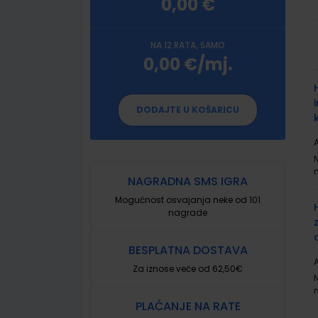
0,00 €
NA 12 RATA, SAMO
0,00 €/mj.
G
p
DODAJTE U KOŠARICU
A
NAGRADNA SMS IGRA
Mogućnost osvajanja neke od 101
nagrade
BESPLATNA DOSTAVA
A
Za iznose veće od 62,50€
PLAĆANJE NA RATE