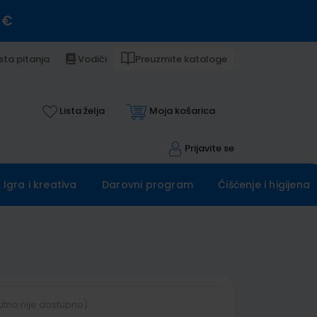
 €
sta pitanja
Vodiči
Preuzmite kataloge
Lista želja
Moja košarica
Prijavite se
Igra i kreativa
Darovni program
Čišćenje i higijena
utno nije dostupno)