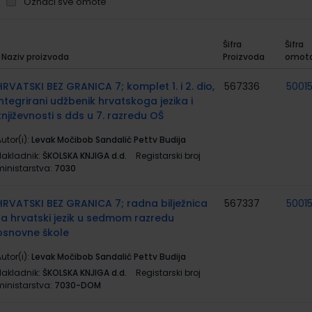
Označi sve omote
Šifra
Šifra
Naziv proizvoda
Proizvoda
omot
rupirani
roizvodi
HRVATSKI BEZ GRANICA 7; komplet 1. i 2. dio,
567336
5001
integrirani udžbenik hrvatskoga jezika i
književnosti s dds u 7. razredu OŠ
utor(i):
Levak Močibob Sandalić Pettv Budija
Nakladnik:
ŠKOLSKA KNJIGA d.d.
Registarski broj
ministarstva:
7030
HRVATSKI BEZ GRANICA 7; radna bilježnica
567337
5001
za hrvatski jezik u sedmom razredu
osnovne škole
utor(i):
Levak Močibob Sandalić Pettv Budija
Nakladnik:
ŠKOLSKA KNJIGA d.d.
Registarski broj
ministarstva:
7030-DOM