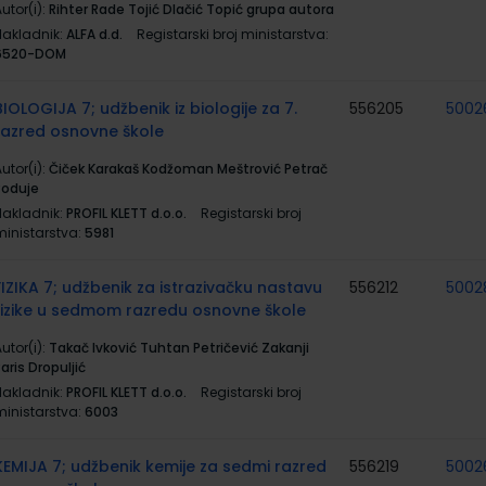
utor(i):
Rihter Rade Tojić Dlačić Topić grupa autora
Nakladnik:
ALFA d.d.
Registarski broj ministarstva:
6520-DOM
BIOLOGIJA 7; udžbenik iz biologije za 7.
556205
5002
razred osnovne škole
utor(i):
Čiček Karakaš Kodžoman Meštrović Petrač
Poduje
Nakladnik:
PROFIL KLETT d.o.o.
Registarski broj
ministarstva:
5981
FIZIKA 7; udžbenik za istrazivačku nastavu
556212
5002
fizike u sedmom razredu osnovne škole
utor(i):
Takač Ivković Tuhtan Petričević Zakanji
aris Dropuljić
Nakladnik:
PROFIL KLETT d.o.o.
Registarski broj
ministarstva:
6003
KEMIJA 7; udžbenik kemije za sedmi razred
556219
5002