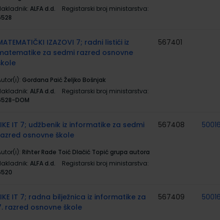
Nakladnik:
ALFA d.d.
Registarski broj ministarstva:
6528
MATEMATIČKI IZAZOVI 7; radni listići iz
567401
matematike za sedmi razred osnovne
škole
utor(i):
Gordana Paić Željko Bošnjak
Nakladnik:
ALFA d.d.
Registarski broj ministarstva:
6528-DOM
LIKE IT 7; udžbenik iz informatike za sedmi
567408
5001
razred osnovne škole
utor(i):
Rihter Rade Toić Dlačić Topić grupa autora
Nakladnik:
ALFA d.d.
Registarski broj ministarstva:
6520
LIKE IT 7; radna bilježnica iz informatike za
567409
5001
7. razred osnovne škole