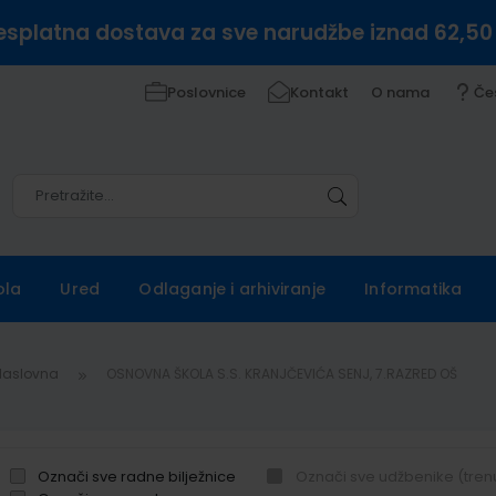
esplatna dostava za sve narudžbe iznad 62,50
Poslovnice
Kontakt
O nama
Če
Pretražite
Pretražite
ola
Ured
Odlaganje i arhiviranje
Informatika
Naslovna
OSNOVNA ŠKOLA S.S. KRANJČEVIĆA SENJ, 7.RAZRED OŠ
Označi sve radne bilježnice
Označi sve udžbenike (tren