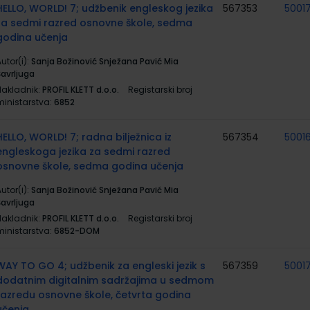
HELLO, WORLD! 7; udžbenik engleskog jezika
567353
5001
za sedmi razred osnovne škole, sedma
godina učenja
utor(i):
Sanja Božinović Snježana Pavić Mia
Šavrljuga
Nakladnik:
PROFIL KLETT d.o.o.
Registarski broj
ministarstva:
6852
HELLO, WORLD! 7; radna bilježnica iz
567354
5001
engleskoga jezika za sedmi razred
osnovne škole, sedma godina učenja
utor(i):
Sanja Božinović Snježana Pavić Mia
Šavrljuga
Nakladnik:
PROFIL KLETT d.o.o.
Registarski broj
ministarstva:
6852-DOM
WAY TO GO 4; udžbenik za engleski jezik s
567359
5001
dodatnim digitalnim sadržajima u sedmom
razredu osnovne škole, četvrta godina
učenja