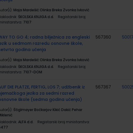
utor(i):
Maja Mardešić Olinka Breka Zvonka Ivković
Nakladnik:
ŠKOLSKA KNJIGA d.d.
Registarski broj
ministarstva:
7107
WAY TO GO 4; radna bilježnica za engleski
567360
5001
jezik u sedmom razredu osnovne škole,
četvrta godina učenja
utor(i):
Maja Mardešić Olinka Breka Zvonka Ivković
Nakladnik:
ŠKOLSKA KNJIGA d.d.
Registarski broj
ministarstva:
7107-DOM
AUF DIE PLATZE, FERTIG, LOS 7; udžbenik iz
567367
5002
njemačkoga jezika za sedmi razred
osnovne škole (sedma godina učenja)
utor(i):
Štiglmayer Bočkarjov Kikić Dakić Pehar
iklenić
Nakladnik:
ALFA d.d.
Registarski broj ministarstva:
6477