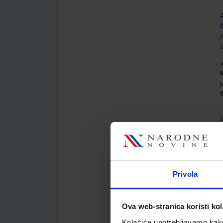
A
M
A
Privola
Ova web-stranica koristi kol
Kolačiće upotrebljavamo kako 