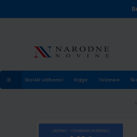
B
Školski udžbenici
Knjige
Tiskanice
Šk
UKUPNO - ODABRANI UDŽBENICI