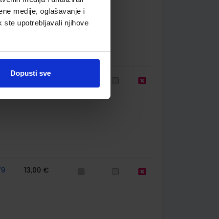
ene medije, oglašavanje i
k ste upotrebljavali njihove
Dopusti sve
79
13,06 €
79
13,00 €