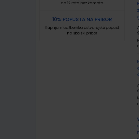
do 12 rata bez kamata
10% POPUSTA NA PRIBOR
Kupnjom udžbenika ostvarujete popust
A
na školski pribor
A