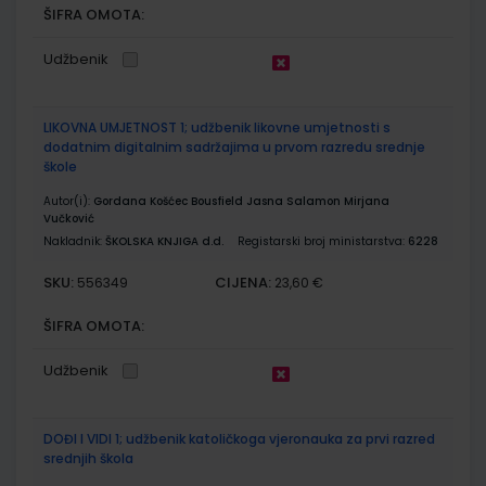
ŠIFRA OMOTA:
Udžbenik
LIKOVNA UMJETNOST 1; udžbenik likovne umjetnosti s
dodatnim digitalnim sadržajima u prvom razredu srednje
škole
Autor(i):
Gordana Košćec Bousfield Jasna Salamon Mirjana
Vučković
Nakladnik:
ŠKOLSKA KNJIGA d.d.
Registarski broj ministarstva:
6228
SKU:
CIJENA:
556349
23,60 €
ŠIFRA OMOTA:
Udžbenik
DOĐI I VIDI 1; udžbenik katoličkoga vjeronauka za prvi razred
srednjih škola