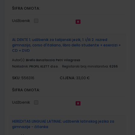
ŠIFRA OMOTA:
Udžbenik
AL DENTE 1; udžbenik za talijanski jezik, 1. i/ili 2. razred
gimnazija, corso d'italiano, libro dello studente + esercizi +
CD + DVD
Autor(i):
Birello Bonafaccia Petri Vilagrasa
Nakladnik:
PROFIL KLETT d.o.o.
Registarski broj ministarstva:
6266
SKU:
CIJENA:
556316
33,00 €
ŠIFRA OMOTA:
Udžbenik
HEREDITAS LINGUAE LATINAE; udžbenik latinskog jezika za
gimnazije - čitanka