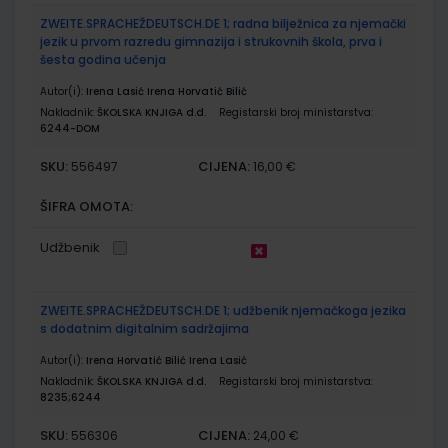
ZWEITE.SPRACHEŽDEUTSCH.DE 1; radna bilježnica za njemački
jezik u prvom razredu gimnazija i strukovnih škola, prva i
šesta godina učenja
Autor(i):
Irena Lasić Irena Horvatić Bilić
Nakladnik:
ŠKOLSKA KNJIGA d.d.
Registarski broj ministarstva:
6244-DOM
SKU:
CIJENA:
556497
16,00 €
ŠIFRA OMOTA:
Udžbenik
ZWEITE.SPRACHEŽDEUTSCH.DE 1; udžbenik njemačkoga jezika
s dodatnim digitalnim sadržajima
Autor(i):
Irena Horvatić Bilić Irena Lasić
Nakladnik:
ŠKOLSKA KNJIGA d.d.
Registarski broj ministarstva:
8235;6244
SKU:
CIJENA:
556306
24,00 €