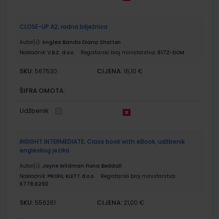
CLOSE-UP A2; radna bilježnica
Autor(i):
Anglea Bandis Diana Shotton
Nakladnik:
V.B.Z. d.o.o.
Registarski broj ministarstva:
6172-DOM
SKU:
CIJENA:
567530
16,10 €
ŠIFRA OMOTA:
Udžbenik
INSIGHT INTERMEDIATE; Class book with eBook, udžbenik
engleskog jezika
Autor(i):
Jayne Wildman Fiona Beddall
Nakladnik:
PROFIL KLETT d.o.o.
Registarski broj ministarstva:
6778;6290
SKU:
CIJENA:
556261
21,00 €