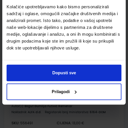
Udžbenik
Kolačiće upotrebljavamo kako bismo personalizirali
sadržaj i oglase, omogućili značajke društvenih medija i
analizirali promet. Isto tako, podatke o vašoj upotrebi
BIOLOGIJA 1; udžbenik iz biologije za prvi razred gimnazije
naše web-lokacije dijelimo s partnerima za društvene
Autor(i):
Bogut Đumlija Futivić Remenar
medije, oglašavanje i analizu, a oni ih mogu kombinirati s
Nakladnik:
ALFA d.d.
Registarski broj ministarstva:
6164
drugim podacima koje ste im pružili ili koje su prikupili
dok ste upotrebljavali njihove usluge.
SKU:
CIJENA:
556330
21,00 €
ŠIFRA OMOTA:
Dopusti sve
Udžbenik
Prilagodi
BIOLOGIJA 1; radna bilježnica iz biologije za prvi razred
gimnazije
Autor(i):
Bogut Đumlija Futivić Remenar
Nakladnik:
ALFA d.d.
Registarski broj ministarstva:
6164-DOM
SKU:
CIJENA:
556491
13,00 €