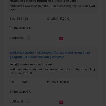
Autor(i):
Ilda Planinić Renata Ruić Funčić Lana Šarić
Nakladnik:
ŠKOLSKA KNJIGA d.d.
Registarski broj ministarstva:
6221-
DOM
SKU:
CIJENA:
556492
17,20 €
ŠIFRA OMOTA:
Udžbenik
ZEMLJA NA DLANU - GEOGRAFIJA 1; udžbenički komplet za
geografiju u prvom razredu gimnazije
Autor(i):
Dražen Perica Ružica Vuk
Nakladnik:
MERIDIJANI OBRT ZA IZDAVAČKU DJELAT.
Registarski broj
ministarstva:
6191
SKU:
CIJENA:
556343
19,10 €
ŠIFRA OMOTA:
Udžbenik