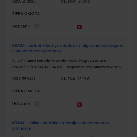
SKU:
CIJENA:
556335
13,00 €
ŠIFRA OMOTA:
Udžbenik
KEMIJA 1; udžbenik kemije s dodatnim digitalnim sadržajima
u prvom razredu gimnazije
Autor(i):
Luetić Petrović Peroković Preočanin grupa autora
Nakladnik:
ŠKOLSKA KNJIGA d.d.
Registarski broj ministarstva:
6221
SKU:
CIJENA:
556341
23,10 €
ŠIFRA OMOTA:
Udžbenik
KEMIJA 1; zbirka zadataka za kemiju u prvom razredu
gimnazije