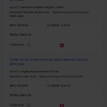
Autor(i):
Serdarević Popović Gligorić Čubrić
Nakladnik:
ŠKOLSKA KNJIGA d.d.
Registarski broj ministarstva:
6200-DOM
SKU:
CIJENA:
556494
13,20 €
ŠIFRA OMOTA:
Udžbenik
CLOSE-UP A2; Student's book, radni udžbenik, 1 razred,
gimnazija
Autor(i):
Anglea Bandis Diana Shotton
Nakladnik:
V.B.Z. d.o.o.
Registarski broj ministarstva:
6172
SKU:
CIJENA:
556289
19,40 €
ŠIFRA OMOTA:
Udžbenik