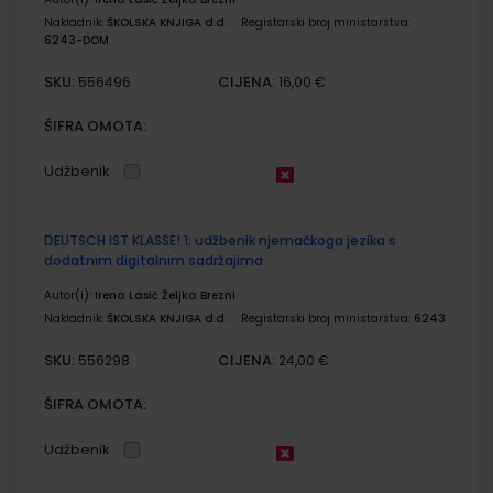
Nakladnik:
ŠKOLSKA KNJIGA d.d.
Registarski broj ministarstva:
6243-DOM
SKU:
CIJENA:
556496
16,00 €
ŠIFRA OMOTA:
Udžbenik
DEUTSCH IST KLASSE! 1; udžbenik njemačkoga jezika s
dodatnim digitalnim sadržajima
Autor(i):
Irena Lasić Željka Brezni
Nakladnik:
ŠKOLSKA KNJIGA d.d.
Registarski broj ministarstva:
6243
SKU:
CIJENA:
556298
24,00 €
ŠIFRA OMOTA:
Udžbenik