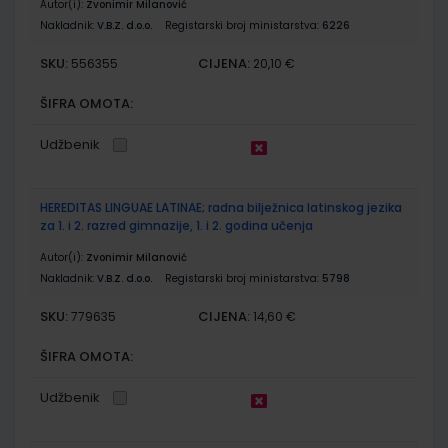
Autor(i):
Zvonimir Milanović
Nakladnik:
V.B.Z. d.o.o.
Registarski broj ministarstva:
6226
SKU:
CIJENA:
556355
20,10 €
ŠIFRA OMOTA:
Udžbenik
HEREDITAS LINGUAE LATINAE; radna bilježnica latinskog jezika
za 1. i 2. razred gimnazije, 1. i 2. godina učenja
Autor(i):
Zvonimir Milanović
Nakladnik:
V.B.Z. d.o.o.
Registarski broj ministarstva:
5798
SKU:
CIJENA:
779635
14,60 €
ŠIFRA OMOTA:
Udžbenik