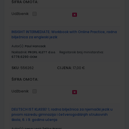
ŠIFRA OMOTA:
Udžbenik
INSIGHT INTERMEDIATE; Workbook with Online Practice, radna
bilježnica za engleski jezik
Autor(i):
Paul Hancock
Nakladnik:
PROFIL KLETT d.o.o.
Registarski broj ministarstva:
6778;6290-DOM
SKU:
CIJENA:
556262
17,00 €
ŠIFRA OMOTA:
Udžbenik
DEUTSCH IST KLASSE! 1; radna bilježnica za njemački jezik u
prvom razredu gimnazija i četverogodišnjih strukovnih
škola, 6. i 9. godina učenja
Autor(i):
Irena Lasić Željka Brezni