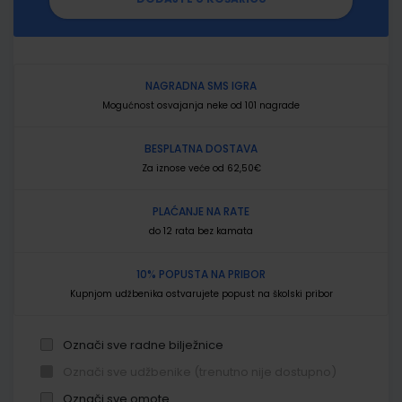
NAGRADNA SMS IGRA
Mogućnost osvajanja neke od 101 nagrade
BESPLATNA DOSTAVA
Za iznose veće od 62,50€
PLAĆANJE NA RATE
do 12 rata bez kamata
10% POPUSTA NA PRIBOR
Kupnjom udžbenika ostvarujete popust na školski pribor
Označi sve radne bilježnice
Označi sve udžbenike (trenutno nije dostupno)
Označi sve omote