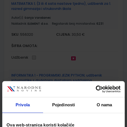
MATEMATIKA 1; (3 ili 4 sata nastave tjedno), udžbenik za 1.
razred gimnazija i strukovnih škola
Autor(i):
Sanja Varošanec
Nakladnik:
ELEMENT d.o.o.
Registarski broj ministarstva:
6231
SKU:
CIJENA:
556320
30,50 €
ŠIFRA OMOTA:
Udžbenik
INFORMATIKA 1 - PROGRAMSKI JEZIK PYTHON; udžbenik
informatike s dodatnim digitalnim sadržajima
Autor(i):
Predrag Brođanac Leo Budin Zlatka Markučič Smiljana
Perić
Nakladnik:
ŠKOLSKA KNJIGA d.d.
Registarski broj ministarstva:
6205
Privola
Pojedinosti
O nama
SKU:
CIJENA:
556361
25,00 €
ŠIFRA OMOTA:
Ova web-stranica koristi kolačiće