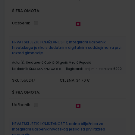
ŠIFRA OMOTA:
Udžbenik
HRVATSKI JEZIK I KNJIŽEVNOST 1; integrirani udžbenik
hrvatskoga jezika s dodatnim digitalnim sadržajima za prvi
razred gimnazije
Autor(i):
Serdarević Čubrić Gligorić Medić Popović
Nakladnik:
ŠKOLSKA KNJIGA d.d.
Registarski broj ministarstva:
6200
SKU:
CIJENA:
556247
34,70 €
ŠIFRA OMOTA:
Udžbenik
HRVATSKI JEZIK I KNJIŽEVNOST 1; radna bilježnica za
integrirani udžbenik hrvatskog jezika za prvi razred
gimnazije