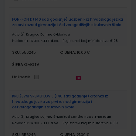
Grupirani
FON-FON 1; (140 sati godišnje) udžbenik iz hrvatskoga jezika
proizvodi
za prvi razred gimnazija i četverogodišnjih strukovnih škola
Autor(i):
Dragica Dujmović-Markusi
Nakladnik:
PROFIL KLETT d.o.o.
Registarski broj ministarstva:
6198
SKU:
CIJENA:
556245
16,00 €
ŠIFRA OMOTA:
Udžbenik
KNJIŽEVNI VREMEPLOV 1; (140 sati godišnje) čitanka iz
hrvatskoga jezika za prvi razred gimnazija i
četverogodišnjih strukovnih škola
Autor(i):
Dragica Dujmović-Markusi Sandra Rossett-Bazdan
Nakladnik:
PROFIL KLETT d.o.o.
Registarski broj ministarstva:
6199
SKU:
CIJENA:
556246
21,00 €