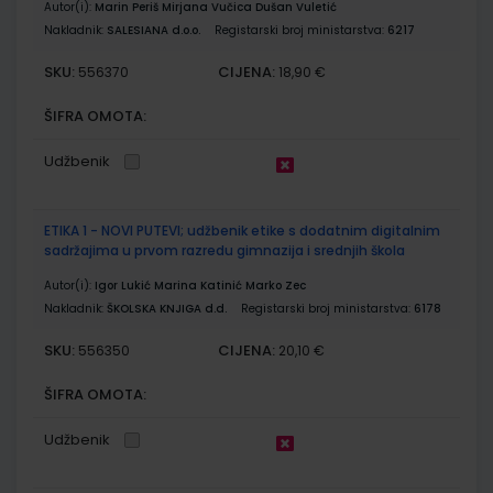
Autor(i):
Marin Periš Mirjana Vučica Dušan Vuletić
Nakladnik:
SALESIANA d.o.o.
Registarski broj ministarstva:
6217
SKU:
CIJENA:
556370
18,90 €
ŠIFRA OMOTA:
Udžbenik
ETIKA 1 - NOVI PUTEVI; udžbenik etike s dodatnim digitalnim
sadržajima u prvom razredu gimnazija i srednjih škola
Autor(i):
Igor Lukić Marina Katinić Marko Zec
Nakladnik:
ŠKOLSKA KNJIGA d.d.
Registarski broj ministarstva:
6178
SKU:
CIJENA:
556350
20,10 €
ŠIFRA OMOTA:
Udžbenik