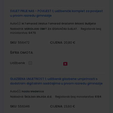
SVIJET PRIJE NAS - POVIJEST 1; udžbenički komplet za povijest
u prvom razredu gimnazije
Autor(i):
M.Tomorad I.Malus Tomorad Gračanin Brković Bušljeta
Nakladnik:
MERIDIJANI OBRT ZA IZDAVAČKU DJELAT.
Registarski broj
ministarstva:
6470
SKU:
CIJENA:
556472
20,80 €
ŠIFRA OMOTA:
Udžbenik
GLAZBENA UMJETNOST 1; udžbenik glazbene umjetnosti s
dodatnim digitalnim sadržajima u prvom razredu gimnazije
Autor(i):
Nada Medenica
Nakladnik:
ŠKOLSKA KNJIGA d.d.
Registarski broj ministarstva:
6194
SKU:
CIJENA:
556346
23,60 €