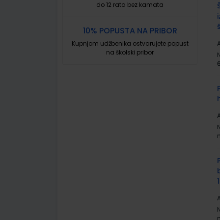
do 12 rata bez kamata
10% POPUSTA NA PRIBOR
Kupnjom udžbenika ostvarujete popust
A
na školski pribor
A
A