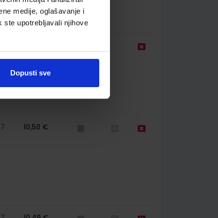
ene medije, oglašavanje i
k ste upotrebljavali njihove
9,50 €
Dopusti sve
67
10,50 €
67
10,49 €