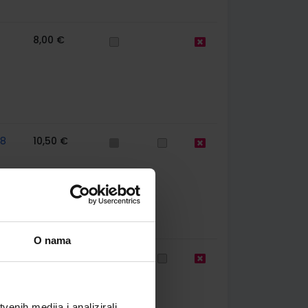
8,00 €
58
10,50 €
O nama
58
13,00 €
enih medija i analizirali