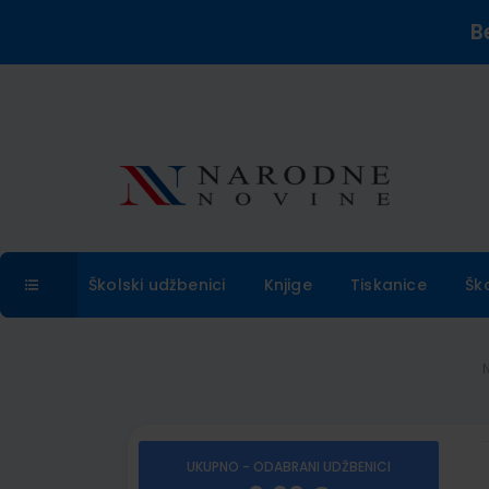
B
Školski udžbenici
Knjige
Tiskanice
Šk
UKUPNO - ODABRANI UDŽBENICI