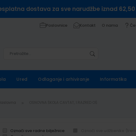
esplatna dostava za sve narudžbe iznad 62,50
Poslovnice
Kontakt
O nama
Če
Pretražite
Pretražite
ola
Ured
Odlaganje i arhiviranje
Informatika
Naslovna
OSNOVNA ŠKOLA CAVTAT, 1.RAZRED OŠ
Označi sve radne bilježnice
Označi sve udžbenike (tren