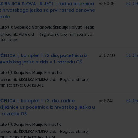
ŠKRINJICA SLOVA I RIJEČI 1; radna bilježnica
556005
5001
iz hrvatskoga jezika za prvi razred osnovne
škole
utor(i):
Gabelica Marjanović Škribulja Horvat Težak
Nakladnik:
ALFA d.d.
Registarski broj ministarstva:
6031-DOM
PČELICA 1; komplet 1. i 2 dio, početnica iz
556240
5001
hrvatskog jezika s dds u 1. razredu OŠ
utor(i):
Sonja Ivić Marija Krmpotić
Nakladnik:
ŠKOLSKA KNJIGA d.d.
Registarski broj
ministarstva:
6041;6042
PČELICA 1; komplet 1. i 2. dio, radne
556241
5001
bilježnice uz početnica iz hrvatskog jezika u
1. razredu OŠ
utor(i):
Sonja Ivić Marija Krmpotić
Nakladnik:
ŠKOLSKA KNJIGA d.d.
Registarski broj
ministarstva:
6041;6042-DOM