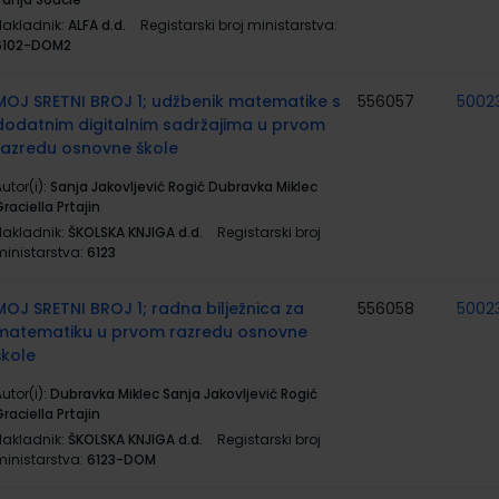
Nakladnik:
ALFA d.d.
Registarski broj ministarstva:
6102-DOM2
MOJ SRETNI BROJ 1; udžbenik matematike s
556057
5002
dodatnim digitalnim sadržajima u prvom
razredu osnovne škole
utor(i):
Sanja Jakovljević Rogić Dubravka Miklec
raciella Prtajin
Nakladnik:
ŠKOLSKA KNJIGA d.d.
Registarski broj
ministarstva:
6123
MOJ SRETNI BROJ 1; radna bilježnica za
556058
5002
matematiku u prvom razredu osnovne
škole
utor(i):
Dubravka Miklec Sanja Jakovljević Rogić
raciella Prtajin
Nakladnik:
ŠKOLSKA KNJIGA d.d.
Registarski broj
ministarstva:
6123-DOM