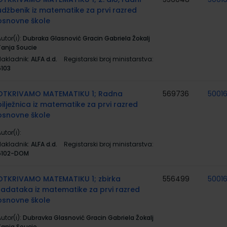
udžbenik iz matematike za prvi razred
osnovne škole
utor(i):
Dubraka Glasnović Gracin Gabriela Žokalj
Tanja Soucie
Nakladnik:
ALFA d.d.
Registarski broj ministarstva:
6103
OTKRIVAMO MATEMATIKU 1; Radna
569736
5001
bilježnica iz matematike za prvi razred
osnovne škole
utor(i):
Nakladnik:
ALFA d.d.
Registarski broj ministarstva:
6102-DOM
OTKRIVAMO MATEMATIKU 1; zbirka
556499
5001
zadataka iz matematike za prvi razred
osnovne škole
utor(i):
Dubravka Glasnović Gracin Gabriela Žokalj
Tanja Soucie