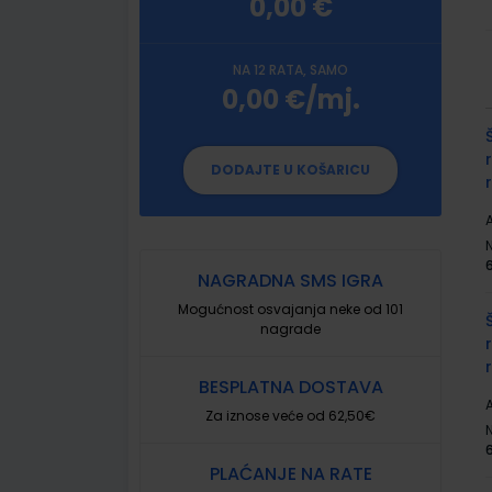
0,00 €
NA 12 RATA, SAMO
0,00 €/mj.
G
p
DODAJTE U KOŠARICU
A
NAGRADNA SMS IGRA
Mogućnost osvajanja neke od 101
nagrade
BESPLATNA DOSTAVA
A
Za iznose veće od 62,50€
PLAĆANJE NA RATE