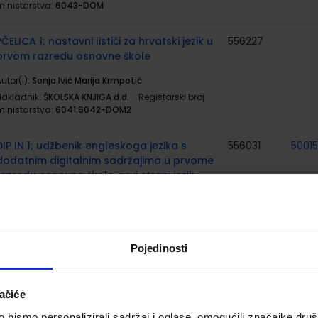
ministarstva:
6043-DOM
PČELICA 1; nastavni listići za hrvatski jezik u
556227
prvom razredu osnovne škole
utor(i):
Sonja Ivić Marija Krmpotić
Nakladnik:
ŠKOLSKA KNJIGA d.d.
Registarski broj
ministarstva:
6041;6042-DOM2
DIP IN 1; udžbenik engleskoga jezika s
556031
5001
dodatnim digitalnim sadržajima u prvome
razredu osnovne škole, prvi strani jezik
utor(i):
Biserka Džeba Vlasta Živković
Nakladnik:
ŠKOLSKA KNJIGA d.d.
Registarski broj
ministarstva:
5991
Pojedinosti
DIP IN 1; radna bilježnica za engleski jezik u
556032
5001
prvome razredu osnovne škole, prva
godina učenja
ačiće
bismo personalizirali sadržaj i oglase, omogućili značajke društv