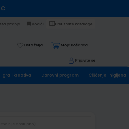
 €
sta pitanja
Vodiči
Preuzmite kataloge
Lista želja
Moja košarica
Prijavite se
Igra i kreativa
Darovni program
Čišćenje i higijena
utno nije dostupno)