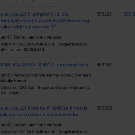
SVIJET RIJEČI 1; komplet 1. i 2. dio,
556253
50016
integrirana radna početnica iz hrvatskog
jezika s dds u 1. razredu OŠ
utor(i):
Španić Jurić Zokić Vladušić
Nakladnik:
ŠKOLSKA KNJIGA d.d.
Registarski broj
ministarstva:
6043;6044
ŠKRINJICA SLOVA I RIJEČI 1; nastavni listići
556198
utor(i):
Vesna Marjanović Marina Gabelica Andrea
kribulja Horvat
Nakladnik:
ALFA d.d.
Registarski broj ministarstva:
6031-DOM2
SVIJET RIJEČI 1; nastavni listići za hrvatski
556093
jezik u prvom razredu osnovne škole
utor(i):
Španić Jurić Zokić Vladušić
Nakladnik:
ŠKOLSKA KNJIGA d.d.
Registarski broj