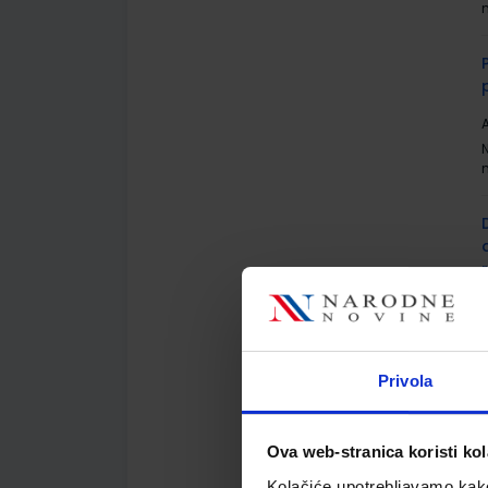
A
A
Privola
Ova web-stranica koristi kol
Kolačiće upotrebljavamo kako 