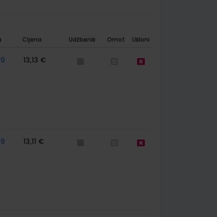
a
Cijena
Udžbenik
Omot
Ukloni
79
13,13 €
79
13,11 €