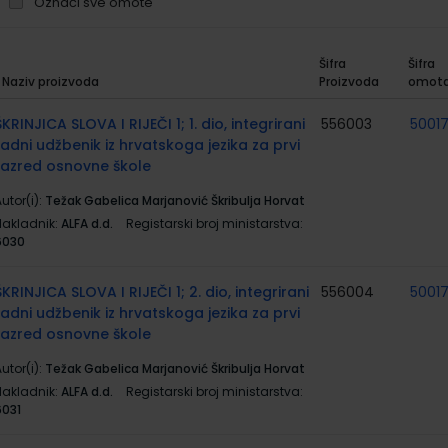
Označi sve omote
Šifra
Šifra
Naziv proizvoda
Proizvoda
omot
rupirani
roizvodi
ŠKRINJICA SLOVA I RIJEČI 1; 1. dio, integrirani
556003
5001
radni udžbenik iz hrvatskoga jezika za prvi
razred osnovne škole
utor(i):
Težak Gabelica Marjanović Škribulja Horvat
Nakladnik:
ALFA d.d.
Registarski broj ministarstva:
6030
ŠKRINJICA SLOVA I RIJEČI 1; 2. dio, integrirani
556004
5001
radni udžbenik iz hrvatskoga jezika za prvi
razred osnovne škole
utor(i):
Težak Gabelica Marjanović Škribulja Horvat
Nakladnik:
ALFA d.d.
Registarski broj ministarstva:
6031