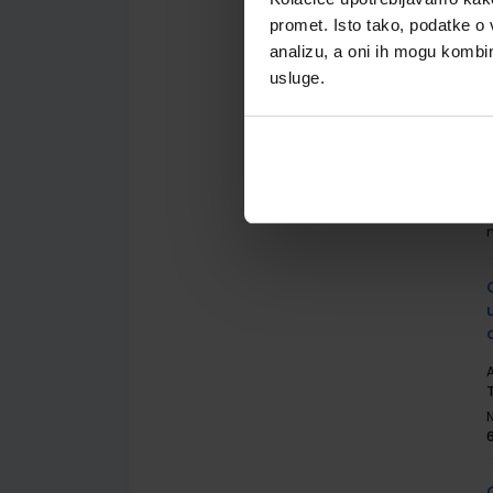
A
promet. Isto tako, podatke o 
analizu, a oni ih mogu kombini
usluge.
A
A