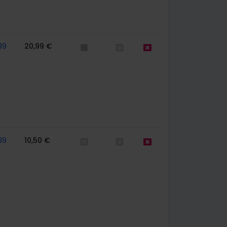
39
20,99 €
39
10,50 €