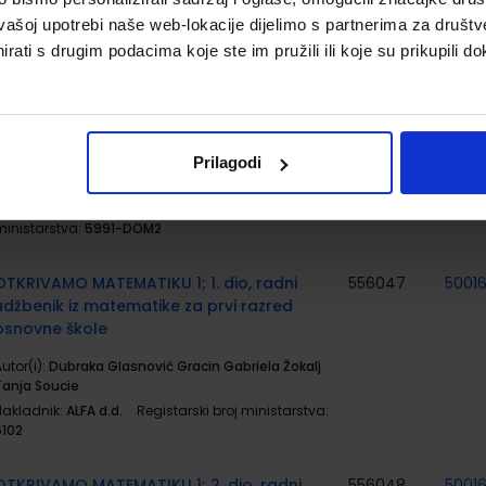
utor(i):
Biserka Džeba Vlasta Živković
vašoj upotrebi naše web-lokacije dijelimo s partnerima za društv
Nakladnik:
ŠKOLSKA KNJIGA d.d.
Registarski broj
ministarstva:
5991-DOM
rati s drugim podacima koje ste im pružili ili koje su prikupili do
BUSY PAD 1; radni listovi s dodatnim
991249
zadatcima uz udžbenik Dip in 1 za 1. razred
osnovne škole
Prilagodi
utor(i):
Džeba
Nakladnik:
ŠKOLSKA KNJIGA d.d.
Registarski broj
ministarstva:
5991-DOM2
OTKRIVAMO MATEMATIKU 1; 1. dio, radni
556047
5001
udžbenik iz matematike za prvi razred
osnovne škole
utor(i):
Dubraka Glasnović Gracin Gabriela Žokalj
Tanja Soucie
Nakladnik:
ALFA d.d.
Registarski broj ministarstva:
6102
OTKRIVAMO MATEMATIKU 1; 2. dio, radni
556048
5001