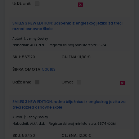
Udžbenik
SMILES 3 NEW EDITION; udžbenik iz engleskog jezika za treći
razred osnovne škole
Autor(i):
Jenny Dooley
Nakladnik:
ALFA d.d.
Registarski broj ministarstva:
6574
SKU:
CIJENA:
567129
11,88 €
ŠIFRA OMOTA:
500163
Udžbenik
Omot
SMILES 3 NEW EDITION; radna bilježnica iz engleskog jezika za
treći razred osnovne škole
Autor(i):
Jenny Dooley
Nakladnik:
ALFA d.d.
Registarski broj ministarstva:
6574-DOM
SKU:
CIJENA:
567130
12,00 €