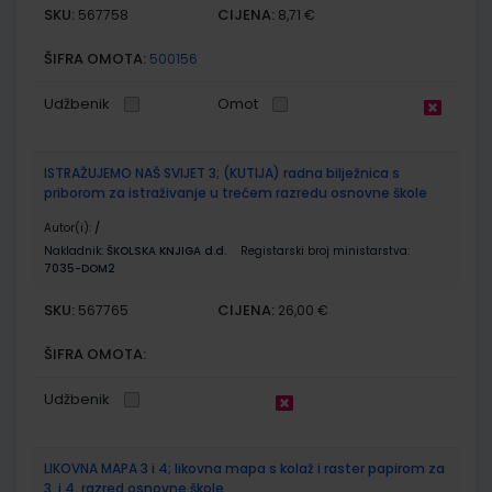
SKU:
CIJENA:
567758
8,71 €
ŠIFRA OMOTA:
500156
Udžbenik
Omot
ISTRAŽUJEMO NAŠ SVIJET 3; (KUTIJA) radna bilježnica s
priborom za istraživanje u trećem razredu osnovne škole
Autor(i):
/
Nakladnik:
ŠKOLSKA KNJIGA d.d.
Registarski broj ministarstva:
7035-DOM2
SKU:
CIJENA:
567765
26,00 €
ŠIFRA OMOTA:
Udžbenik
LIKOVNA MAPA 3 i 4; likovna mapa s kolaž i raster papirom za
3. i 4. razred osnovne škole