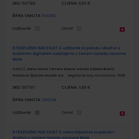
SKU:
CIJENA:
567189
9,50 €
ŠIFRA OMOTA:
500160
Udžbenik
Omot
ISTRAŽUJEMO NAŠ SVIJET 3; udžbenik za prirodu i društvo s
dodatnim digitalnim sadržajima u trećem razredu osnovne
škole
Autor(i):
Alena Letina Tamara Kisovar Ivanda Zdenko Braičić
Nakladnik:
ŠKOLSKA KNJIGA d.d.
Registarski broj ministarstva:
7035
SKU:
CIJENA:
567197
11,88 €
ŠIFRA OMOTA:
500239
Udžbenik
Omot
ISTRAŽUJEMO NAŠ SVIJET 3; radna bilježnica za prirodu i
društvo u trećem razredu osnovne škole