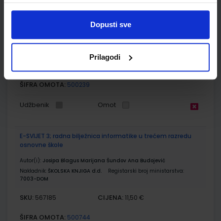
E-SVIJET 3; radni udžbenik informatike s dodatnim
digitalnim sadržajima u trećem razredu osnovne škole
Dopusti sve
Autor(i):
Blagus Ljubić Klemše Flisar Odorčić Ružić Mihočka
Nakladnik:
ŠKOLSKA KNJIGA d.d.
Registarski broj ministarstva:
7003
Prilagodi
SKU:
CIJENA:
567184
11,88 €
ŠIFRA OMOTA:
500239
Udžbenik
Omot
E-SVIJET 3; radna bilježnica informatike u trećem razredu
osnovne škole
Autor(i):
Josipa Blagus Marijana Šundov Ana Budojević
Nakladnik:
ŠKOLSKA KNJIGA d.d.
Registarski broj ministarstva:
7003-DOM
SKU:
CIJENA:
567185
11,50 €
ŠIFRA OMOTA:
500744