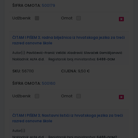
ŠIFRA OMOTA:
500179
Udžbenik
Omot
ČITAM I PIŠEM 3; radna bilježnica iz hrvatskoga jezika za treći
razred osnovne škole
Autor(i):
Pavličević-Franić Velički Aladrović Slovaček Domišljanović
Nakladnik:
ALFA d.d.
Registarski broj ministarstva:
6488-DOM
SKU:
CIJENA:
567110
9,50 €
ŠIFRA OMOTA:
500160
Udžbenik
Omot
ČITAM I PIŠEM 3; Nastavni listići iz hrvatskoga jezika za treći
razred osnovne škole
Autor(i):
Nakladnik:
ALFA d.d.
Registarski broj ministarstva:
6488-DOM2