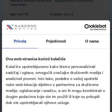
Nakladnik:
ŠKOLSKA KNJIGA d.d.
Registarski broj ministarstva:
7060-DOM2
SKU:
CIJENA:
567178
12,00 €
ŠIFRA OMOTA:
500239
Udžbenik
Omot
Privola
Pojedinosti
O nama
MOJ SRETNI BROJ 3; nastavni listići za matematiku u trećem
razredu osnovne škole
Ova web-stranica koristi kolačiće
Autor(i):
Sanja Jakovljević Rogić Dubravka Miklec Graciella Prtajin
Kolačiće upotrebljavamo kako bismo personalizirali
Nakladnik:
ŠKOLSKA KNJIGA d.d.
Registarski broj ministarstva:
7060-DOM3
sadržaj i oglase, omogućili značajke društvenih medija i
analizirali promet. Isto tako, podatke o vašoj upotrebi
SKU:
CIJENA:
567179
9,50 €
naše web-lokacije dijelimo s partnerima za društvene
medije, oglašavanje i analizu, a oni ih mogu kombinirati s
ŠIFRA OMOTA:
drugim podacima koje ste im pružili ili koje su prikupili
Udžbenik
dok ste upotrebljavali njihove usluge.