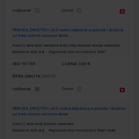
Udžbenik
Omot
PRIRODA, DRUŠTVO I JA 3; radni udžbenik iz prirode i društva
za treći razred osnovne škole
Autor(i):
Mila Bulić Gordana Kralj Lidija Križanić Marija Lesandrić
Nakladnik:
ALFA d.d.
Registarski broj ministarstva:
6567
SKU:
CIJENA:
567188
11,88 €
ŠIFRA OMOTA:
500179
Udžbenik
Omot
PRIRODA, DRUŠTVO I JA 3; radna bilježnica iz prirode i društva
za treći razred osnovne škole
Autor(i):
Bulić Kralj Križanić Lesandrić
Nakladnik:
ALFA d.d.
Registarski broj ministarstva:
6567-DOM