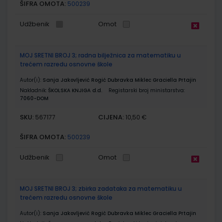
ŠIFRA OMOTA:
500239
Udžbenik
Omot
MOJ SRETNI BROJ 3; radna bilježnica za matematiku u
trećem razredu osnovne škole
Autor(i):
Sanja Jakovljević Rogić Dubravka Miklec Graciella Prtajin
Nakladnik:
ŠKOLSKA KNJIGA d.d.
Registarski broj ministarstva:
7060-DOM
SKU:
CIJENA:
567177
10,50 €
ŠIFRA OMOTA:
500239
Udžbenik
Omot
MOJ SRETNI BROJ 3; zbirka zadataka za matematiku u
trećem razredu osnovne škole
Autor(i):
Sanja Jakovljević Rogić Dubravka Miklec Graciella Prtajin