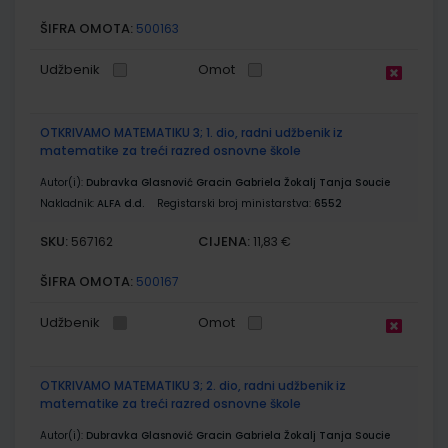
ŠIFRA OMOTA:
500163
Udžbenik
Omot
OTKRIVAMO MATEMATIKU 3; 1. dio, radni udžbenik iz
matematike za treći razred osnovne škole
Autor(i):
Dubravka Glasnović Gracin Gabriela Žokalj Tanja Soucie
Nakladnik:
ALFA d.d.
Registarski broj ministarstva:
6552
SKU:
CIJENA:
567162
11,83 €
ŠIFRA OMOTA:
500167
Udžbenik
Omot
OTKRIVAMO MATEMATIKU 3; 2. dio, radni udžbenik iz
matematike za treći razred osnovne škole
Autor(i):
Dubravka Glasnović Gracin Gabriela Žokalj Tanja Soucie