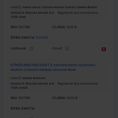
Autor(i):
Alena Letina Tamara Kisovar Ivanda Zdenko Braičić
Nakladnik:
ŠKOLSKA KNJIGA d.d.
Registarski broj ministarstva:
7035-DOM
SKU:
CIJENA:
567198
11,00 €
ŠIFRA OMOTA:
500239
Udžbenik
Omot
ISTRAŽUJEMO NAŠ SVIJET 3; nastavni listići za prirodu i
društvo u trećem razredu osnovne škole
Autor(i):
Majda Bučanac
Nakladnik:
ŠKOLSKA KNJIGA d.d.
Registarski broj ministarstva:
7035-DOM3
SKU:
CIJENA:
567199
10,00 €
ŠIFRA OMOTA: