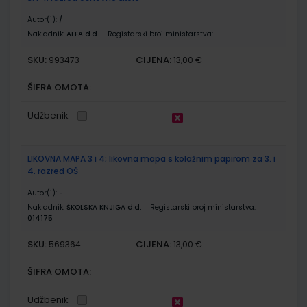
Autor(i):
/
Nakladnik:
ALFA d.d.
Registarski broj ministarstva:
SKU:
CIJENA:
993473
13,00 €
ŠIFRA OMOTA:
Udžbenik
LIKOVNA MAPA 3 i 4; likovna mapa s kolažnim papirom za 3. i
4. razred OŠ
Autor(i):
-
Nakladnik:
ŠKOLSKA KNJIGA d.d.
Registarski broj ministarstva:
014175
SKU:
CIJENA:
569364
13,00 €
ŠIFRA OMOTA:
Udžbenik