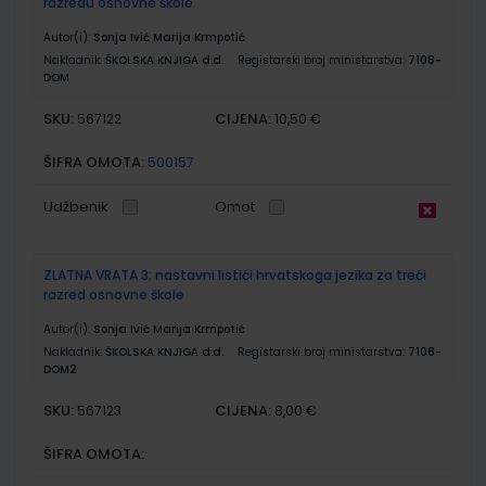
razredu osnovne škole
Autor(i):
Sonja Ivić Marija Krmpotić
Nakladnik:
ŠKOLSKA KNJIGA d.d.
Registarski broj ministarstva:
7108-
DOM
SKU:
CIJENA:
567122
10,50 €
ŠIFRA OMOTA:
500157
Udžbenik
Omot
ZLATNA VRATA 3; nastavni listići hrvatskoga jezika za treći
razred osnovne škole
Autor(i):
Sonja Ivić Marija Krmpotić
Nakladnik:
ŠKOLSKA KNJIGA d.d.
Registarski broj ministarstva:
7108-
DOM2
SKU:
CIJENA:
567123
8,00 €
ŠIFRA OMOTA: