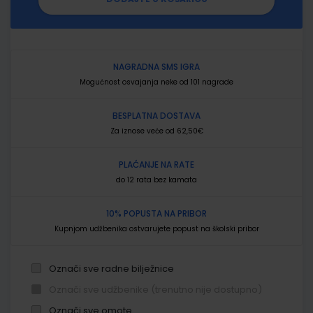
NAGRADNA SMS IGRA
Mogućnost osvajanja neke od 101 nagrade
BESPLATNA DOSTAVA
Za iznose veće od 62,50€
PLAĆANJE NA RATE
do 12 rata bez kamata
10% POPUSTA NA PRIBOR
Kupnjom udžbenika ostvarujete popust na školski pribor
Označi sve radne bilježnice
Označi sve udžbenike (trenutno nije dostupno)
Označi sve omote