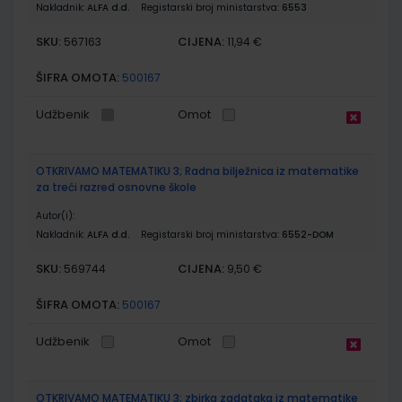
Nakladnik:
ALFA d.d.
Registarski broj ministarstva:
6553
SKU:
CIJENA:
567163
11,94 €
ŠIFRA OMOTA:
500167
Udžbenik
Omot
OTKRIVAMO MATEMATIKU 3; Radna bilježnica iz matematike
za treći razred osnovne škole
Autor(i):
Nakladnik:
ALFA d.d.
Registarski broj ministarstva:
6552-DOM
SKU:
CIJENA:
569744
9,50 €
ŠIFRA OMOTA:
500167
Udžbenik
Omot
OTKRIVAMO MATEMATIKU 3; zbirka zadataka iz matematike