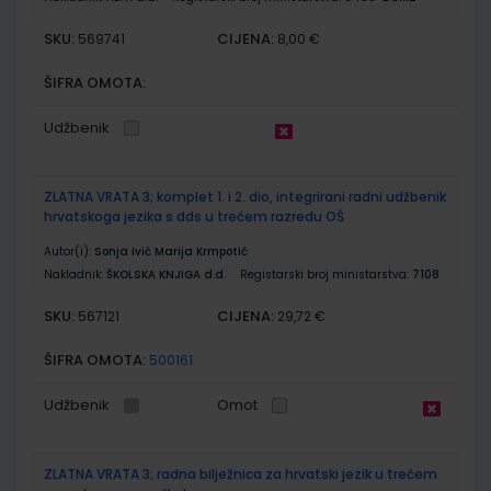
SKU:
CIJENA:
569741
8,00 €
ŠIFRA OMOTA:
Udžbenik
ZLATNA VRATA 3; komplet 1. i 2. dio, integrirani radni udžbenik
hrvatskoga jezika s dds u trećem razredu OŠ
Autor(i):
Sonja Ivić Marija Krmpotić
Nakladnik:
ŠKOLSKA KNJIGA d.d.
Registarski broj ministarstva:
7108
SKU:
CIJENA:
567121
29,72 €
ŠIFRA OMOTA:
500161
Udžbenik
Omot
ZLATNA VRATA 3; radna bilježnica za hrvatski jezik u trećem