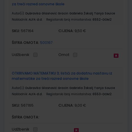
za treći razred osnovne škole
Autor(i):
Dubravka Glasnović Gracin Gabriela Žokalj Tanja Souice
Nakladnik:
ALFA d.d.
Registarski broj ministarstva:
6552-DOM2
SKU:
CIJENA:
567164
9,50 €
ŠIFRA OMOTA:
500167
Udžbenik
Omot
OTKRIVAMO MATEMATIKU 3; listići za dodatnu nastavu iz
matematike za treći razred osnovne škole
Autor(i):
Dubravka Glasnović Gracin Gabriela Žokalj Tanja Soucie
Nakladnik:
ALFA d.d.
Registarski broj ministarstva:
6553-DOM2
SKU:
CIJENA:
567165
9,00 €
ŠIFRA OMOTA:
Udžbenik