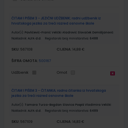
Grupirani
ČITAM I PIŠEM 3 - JEZIČNI UDŽBENIK; radni udžbenik iz
proizvodi
hrvatskoga jezika za treći razred osnovne škole
Autor(i):
Pavličević-Franić Velički Aladrović Slovaček Domišljanović
Nakladnik:
ALFA d.d.
Registarski broj ministarstva:
6488
SKU:
CIJENA:
567108
14,88 €
ŠIFRA OMOTA:
500167
Udžbenik
Omot
ČITAM I PIŠEM 3 - ČITANKA; radna čitanka iz hrvatskoga
jezika za treći razred osnovne škole
Autor(i):
Tamara Turza-Bogdan Slavica Pospiš Vladimira Velički
Nakladnik:
ALFA d.d.
Registarski broj ministarstva:
6489
SKU:
CIJENA:
567109
14,83 €