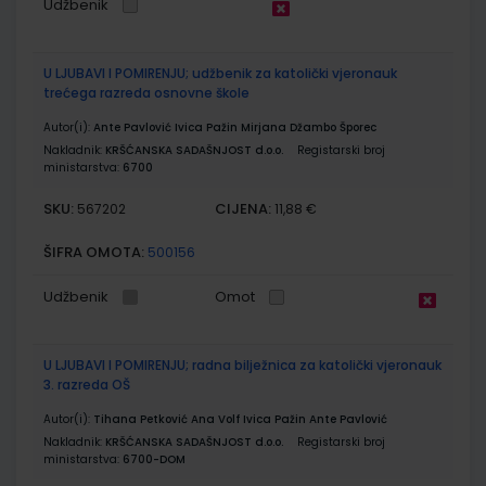
Udžbenik
U LJUBAVI I POMIRENJU; udžbenik za katolički vjeronauk
trećega razreda osnovne škole
Autor(i):
Ante Pavlović Ivica Pažin Mirjana Džambo Šporec
Nakladnik:
KRŠĆANSKA SADAŠNJOST d.o.o.
Registarski broj
ministarstva:
6700
SKU:
CIJENA:
567202
11,88 €
ŠIFRA OMOTA:
500156
Udžbenik
Omot
U LJUBAVI I POMIRENJU; radna bilježnica za katolički vjeronauk
3. razreda OŠ
Autor(i):
Tihana Petković Ana Volf Ivica Pažin Ante Pavlović
Nakladnik:
KRŠĆANSKA SADAŠNJOST d.o.o.
Registarski broj
ministarstva:
6700-DOM