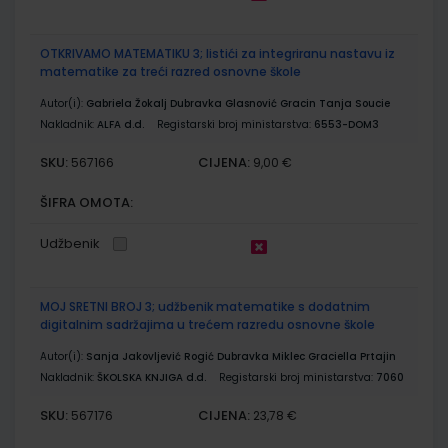
OTKRIVAMO MATEMATIKU 3; listići za integriranu nastavu iz
matematike za treći razred osnovne škole
Autor(i):
Gabriela Žokalj Dubravka Glasnović Gracin Tanja Soucie
Nakladnik:
ALFA d.d.
Registarski broj ministarstva:
6553-DOM3
SKU:
CIJENA:
567166
9,00 €
ŠIFRA OMOTA:
Udžbenik
MOJ SRETNI BROJ 3; udžbenik matematike s dodatnim
digitalnim sadržajima u trećem razredu osnovne škole
Autor(i):
Sanja Jakovljević Rogić Dubravka Miklec Graciella Prtajin
Nakladnik:
ŠKOLSKA KNJIGA d.d.
Registarski broj ministarstva:
7060
SKU:
CIJENA:
567176
23,78 €