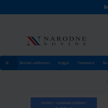
B
Školski udžbenici
Knjige
Tiskanice
Šk
UKUPNO - ODABRANI UDŽBENICI