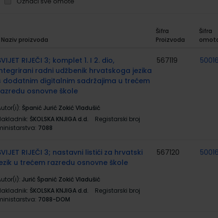
Označi sve omote
Šifra
Šifra
Naziv proizvoda
Proizvoda
omot
rupirani
roizvodi
SVIJET RIJEČI 3; komplet 1. I 2. dio,
567119
50016
integrirani radni udžbenik hrvatskoga jezika
s dodatnim digitalnim sadržajima u trećem
razredu osnovne škole
utor(i):
Španić Jurić Zokić Vladušić
Nakladnik:
ŠKOLSKA KNJIGA d.d.
Registarski broj
ministarstva:
7088
SVIJET RIJEČI 3; nastavni listići za hrvatski
567120
50016
jezik u trećem razredu osnovne škole
utor(i):
Jurić Španić Zokić Vladušić
Nakladnik:
ŠKOLSKA KNJIGA d.d.
Registarski broj
ministarstva:
7088-DOM