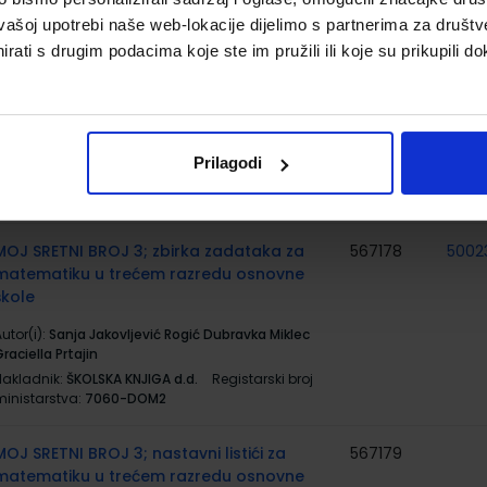
vašoj upotrebi naše web-lokacije dijelimo s partnerima za društv
MOJ SRETNI BROJ 3; radna bilježnica za
567177
5002
rati s drugim podacima koje ste im pružili ili koje su prikupili do
matematiku u trećem razredu osnovne
škole
utor(i):
Sanja Jakovljević Rogić Dubravka Miklec
raciella Prtajin
Prilagodi
Nakladnik:
ŠKOLSKA KNJIGA d.d.
Registarski broj
ministarstva:
7060-DOM
MOJ SRETNI BROJ 3; zbirka zadataka za
567178
5002
matematiku u trećem razredu osnovne
škole
utor(i):
Sanja Jakovljević Rogić Dubravka Miklec
raciella Prtajin
Nakladnik:
ŠKOLSKA KNJIGA d.d.
Registarski broj
ministarstva:
7060-DOM2
MOJ SRETNI BROJ 3; nastavni listići za
567179
matematiku u trećem razredu osnovne