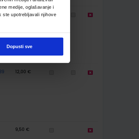
ene medije, oglašavanje i
39
10,50 €
k ste upotrebljavali njihove
Dopusti sve
39
12,00 €
9,50 €