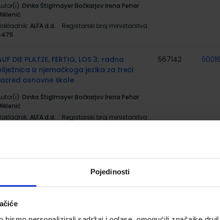
utor(i):
Dinka Štiglmayer Bočkarjov Irena Pehar
iklenić
Nakladnik:
ALFA d.d.
Registarski broj ministarstva:
6475
AUF DIE PLATZE, FERTIG, LOS 3; radna
567142
5001
bilježnica iz njemačkoga jezika za treći
razred osnovne škole
utor(i):
Dinka Štiglmayer Bočkarjov Irena Pehar
iklenić
Nakladnik:
ALFA d.d.
Registarski broj ministarstva:
6475-DOM
MOJ SRETNI BROJ 3; udžbenik matematike s
567176
5002
dodatnim digitalnim sadržajima u trećem
razredu osnovne škole
Pojedinosti
utor(i):
Sanja Jakovljević Rogić Dubravka Miklec
raciella Prtajin
ačiće
Nakladnik:
ŠKOLSKA KNJIGA d.d.
Registarski broj
ministarstva:
7060
bismo personalizirali sadržaj i oglase, omogućili značajke društv