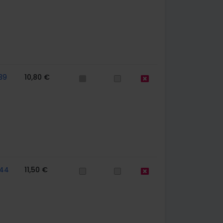
39
10,80 €
44
11,50 €