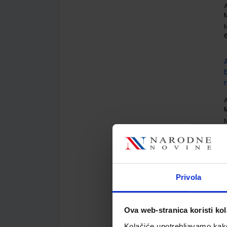
A
M
A
M
Privola
A
G
Ova web-stranica koristi kol
Kolačiće upotrebljavamo kako 