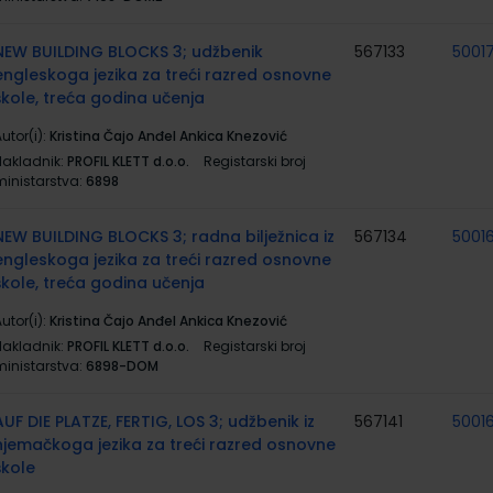
NEW BUILDING BLOCKS 3; udžbenik
567133
5001
engleskoga jezika za treći razred osnovne
škole, treća godina učenja
utor(i):
Kristina Čajo Anđel Ankica Knezović
Nakladnik:
PROFIL KLETT d.o.o.
Registarski broj
ministarstva:
6898
NEW BUILDING BLOCKS 3; radna bilježnica iz
567134
5001
engleskoga jezika za treći razred osnovne
škole, treća godina učenja
utor(i):
Kristina Čajo Anđel Ankica Knezović
Nakladnik:
PROFIL KLETT d.o.o.
Registarski broj
ministarstva:
6898-DOM
AUF DIE PLATZE, FERTIG, LOS 3; udžbenik iz
567141
5001
njemačkoga jezika za treći razred osnovne
škole