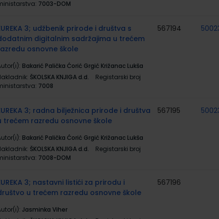
ministarstva:
7003-DOM
EUREKA 3; udžbenik prirode i društva s
567194
5002
dodatnim digitalnim sadržajima u trećem
razredu osnovne škole
utor(i):
Bakarić Palička Ćorić Grgić Križanac Lukša
Nakladnik:
ŠKOLSKA KNJIGA d.d.
Registarski broj
ministarstva:
7008
EUREKA 3; radna bilježnica prirode i društva
567195
5002
u trećem razredu osnovne škole
utor(i):
Bakarić Palička Ćorić Grgić Križanac Lukša
Nakladnik:
ŠKOLSKA KNJIGA d.d.
Registarski broj
ministarstva:
7008-DOM
EUREKA 3; nastavni listići za prirodu i
567196
društvo u trećem razredu osnovne škole
utor(i):
Jasminka Viher