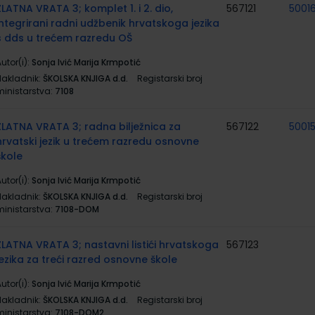
ZLATNA VRATA 3; komplet 1. i 2. dio,
567121
50016
integrirani radni udžbenik hrvatskoga jezika
s dds u trećem razredu OŠ
utor(i):
Sonja Ivić Marija Krmpotić
Nakladnik:
ŠKOLSKA KNJIGA d.d.
Registarski broj
ministarstva:
7108
ZLATNA VRATA 3; radna bilježnica za
567122
5001
hrvatski jezik u trećem razredu osnovne
škole
utor(i):
Sonja Ivić Marija Krmpotić
Nakladnik:
ŠKOLSKA KNJIGA d.d.
Registarski broj
ministarstva:
7108-DOM
ZLATNA VRATA 3; nastavni listići hrvatskoga
567123
jezika za treći razred osnovne škole
utor(i):
Sonja Ivić Marija Krmpotić
Nakladnik:
ŠKOLSKA KNJIGA d.d.
Registarski broj
ministarstva:
7108-DOM2