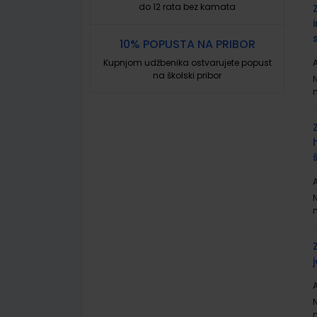
do 12 rata bez kamata
10% POPUSTA NA PRIBOR
Kupnjom udžbenika ostvarujete popust
A
na školski pribor
A
A