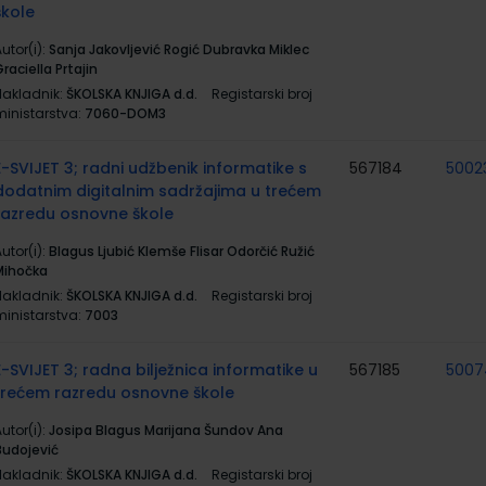
škole
utor(i):
Sanja Jakovljević Rogić Dubravka Miklec
raciella Prtajin
Nakladnik:
ŠKOLSKA KNJIGA d.d.
Registarski broj
ministarstva:
7060-DOM3
E-SVIJET 3; radni udžbenik informatike s
567184
5002
dodatnim digitalnim sadržajima u trećem
razredu osnovne škole
utor(i):
Blagus Ljubić Klemše Flisar Odorčić Ružić
Mihočka
Nakladnik:
ŠKOLSKA KNJIGA d.d.
Registarski broj
ministarstva:
7003
E-SVIJET 3; radna bilježnica informatike u
567185
5007
trećem razredu osnovne škole
utor(i):
Josipa Blagus Marijana Šundov Ana
Budojević
Nakladnik:
ŠKOLSKA KNJIGA d.d.
Registarski broj