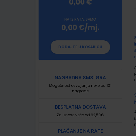
0,00 €
NA 12 RATA, SAMO
0,00 €/mj.
G
p
DODAJTE U KOŠARICU
A
NAGRADNA SMS IGRA
Mogućnost osvajanja neke od 101
nagrade
BESPLATNA DOSTAVA
A
Za iznose veće od 62,50€
PLAĆANJE NA RATE