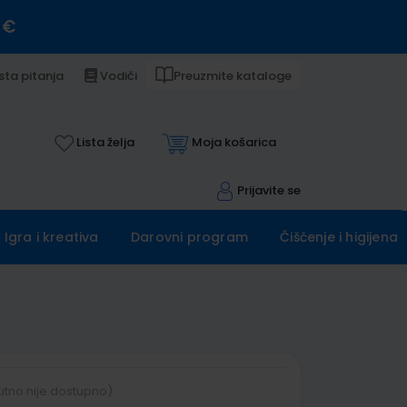
 €
sta pitanja
Vodiči
Preuzmite kataloge
Lista želja
Moja košarica
Prijavite se
Igra i kreativa
Darovni program
Čišćenje i higijena
utno nije dostupno)