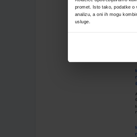
promet. Isto tako, podatke o 
analizu, a oni ih mogu kombini
usluge.
A
G
A
G