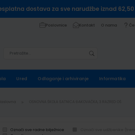
esplatna dostava za sve narudžbe iznad 62,50
Poslovnice
Kontakt
O nama
Če
Pretražite
Pretražite
ola
Ured
Odlaganje i arhiviranje
Informatika
Naslovna
OSNOVNA ŠKOLA SATNICA ĐAKOVAČKA, 3.RAZRED OŠ
Označi sve radne bilježnice
Označi sve udžbenike (tren