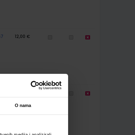
67
12,00 €
39
21,62 €
O nama
enih medija i analizirali