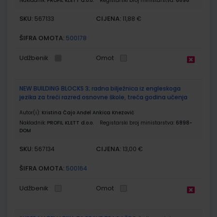
Nakladnik:
PROFIL KLETT d.o.o.
Registarski broj ministarstva:
6898
SKU:
CIJENA:
567133
11,88 €
ŠIFRA OMOTA:
500178
Udžbenik
Omot
NEW BUILDING BLOCKS 3; radna bilježnica iz engleskoga
jezika za treći razred osnovne škole, treća godina učenja
Autor(i):
Kristina Čajo Anđel Ankica Knezović
Nakladnik:
PROFIL KLETT d.o.o.
Registarski broj ministarstva:
6898-
DOM
SKU:
CIJENA:
567134
13,00 €
ŠIFRA OMOTA:
500164
Udžbenik
Omot