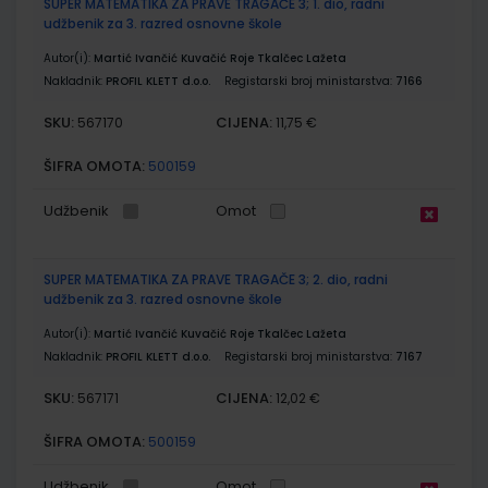
SUPER MATEMATIKA ZA PRAVE TRAGAČE 3; 1. dio, radni
udžbenik za 3. razred osnovne škole
Autor(i):
Martić Ivančić Kuvačić Roje Tkalčec Lažeta
Nakladnik:
PROFIL KLETT d.o.o.
Registarski broj ministarstva:
7166
SKU:
CIJENA:
567170
11,75 €
ŠIFRA OMOTA:
500159
Udžbenik
Omot
SUPER MATEMATIKA ZA PRAVE TRAGAČE 3; 2. dio, radni
udžbenik za 3. razred osnovne škole
Autor(i):
Martić Ivančić Kuvačić Roje Tkalčec Lažeta
Nakladnik:
PROFIL KLETT d.o.o.
Registarski broj ministarstva:
7167
SKU:
CIJENA:
567171
12,02 €
ŠIFRA OMOTA:
500159
Udžbenik
Omot