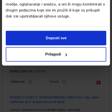
ŠIFRA OMOTA:
medije, oglašavanje i analizu, a oni ih mogu kombinirati s
500239
drugim podacima koje ste im pružili ili koje su prikupili
Udžbenik
Omot
dok ste upotrebljavali njihove usluge.
E-SVIJET 3; radna bilježnica informatike u trećem razredu
osnovne škole
Dopusti sve
Autor(i):
Josipa Blagus Marijana Šundov Ana Budojević
Nakladnik:
ŠKOLSKA KNJIGA d.d.
Registarski broj ministarstva:
7003-DOM
Prilagodi
SKU:
CIJENA:
567185
11,50 €
ŠIFRA OMOTA:
500744
Udžbenik
Omot
POGLED U SVIJET 3, TRAGOM PRIRODE I DRUŠTVA; 1. dio, radni
udžbenik za 3. razred osnovne škole
Autor(i):
Svoboda Arnautov Škreblin Basta Jelić Kolar