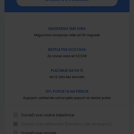
NAGRADNA SMS IGRA
Mogućnost osvajanja neke od 101 nagrade
BESPLATNA DOSTAVA
Za iznose veće od 62,50€
PLAĆANJE NA RATE
do 12 rata bez kamata
10% POPUSTA NA PRIBOR
Kupnjom udžbenika ostvarujete popust na školski pribor
Označi sve radne bilježnice
Označi sve udžbenike (trenutno nije dostupno)
Označi sve omote