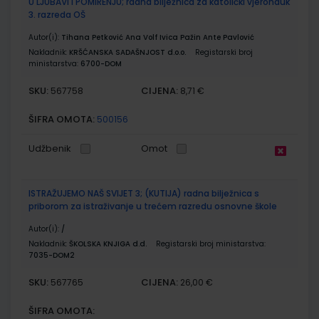
U LJUBAVI I POMIRENJU; radna bilježnica za katolički vjeronauk
3. razreda OŠ
Autor(i):
Tihana Petković Ana Volf Ivica Pažin Ante Pavlović
Nakladnik:
KRŠĆANSKA SADAŠNJOST d.o.o.
Registarski broj
ministarstva:
6700-DOM
SKU:
CIJENA:
567758
8,71 €
ŠIFRA OMOTA:
500156
Udžbenik
Omot
ISTRAŽUJEMO NAŠ SVIJET 3; (KUTIJA) radna bilježnica s
priborom za istraživanje u trećem razredu osnovne škole
Autor(i):
/
Nakladnik:
ŠKOLSKA KNJIGA d.d.
Registarski broj ministarstva:
7035-DOM2
SKU:
CIJENA:
567765
26,00 €
ŠIFRA OMOTA: