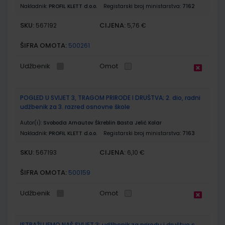
Nakladnik:
PROFIL KLETT d.o.o.
Registarski broj ministarstva:
7162
SKU:
CIJENA:
567192
5,76 €
ŠIFRA OMOTA:
500261
Udžbenik
Omot
POGLED U SVIJET 3, TRAGOM PRIRODE I DRUŠTVA; 2. dio, radni
udžbenik za 3. razred osnovne škole
Autor(i):
Svoboda Arnautov Škreblin Basta Jelić Kolar
Nakladnik:
PROFIL KLETT d.o.o.
Registarski broj ministarstva:
7163
SKU:
CIJENA:
567193
6,10 €
ŠIFRA OMOTA:
500159
Udžbenik
Omot
ISTRAŽUJEMO NAŠ SVIJET 3; udžbenik za prirodu i društvo s