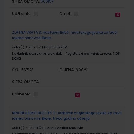
ŠIFRA OMOTA:
500157
Udžbenik
Omot
ZLATNA VRATA 3; nastavni listići hrvatskoga jezika za treći
razred osnovne škole
Autor(i):
Sonja Ivić Marija Krmpotić
Nakladnik:
ŠKOLSKA KNJIGA d.d.
Registarski broj ministarstva:
7108-
DOM2
SKU:
CIJENA:
567123
8,00 €
ŠIFRA OMOTA:
Udžbenik
NEW BUILDING BLOCKS 3; udžbenik engleskoga jezika za treći
razred osnovne škole, treća godina učenja
Autor(i):
Kristina Čajo Anđel Ankica Knezović