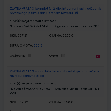
ZLATNA VRATA 3; komplet 1. i 2. dio, integrirani radni udžbenik
hrvatskoga jezika s dds u trećem razredu OŠ
Autor(i):
Sonja Ivić Marija Krmpotić
Nakladnik:
ŠKOLSKA KNJIGA d.d.
Registarski broj ministarstva:
7108
SKU:
CIJENA:
567121
29,72 €
ŠIFRA OMOTA:
500161
Udžbenik
Omot
ZLATNA VRATA 3; radna bilježnica za hrvatski jezik u trećem
razredu osnovne škole
Autor(i):
Sonja Ivić Marija Krmpotić
Nakladnik:
ŠKOLSKA KNJIGA d.d.
Registarski broj ministarstva:
7108-
DOM
SKU:
CIJENA:
567122
10,50 €