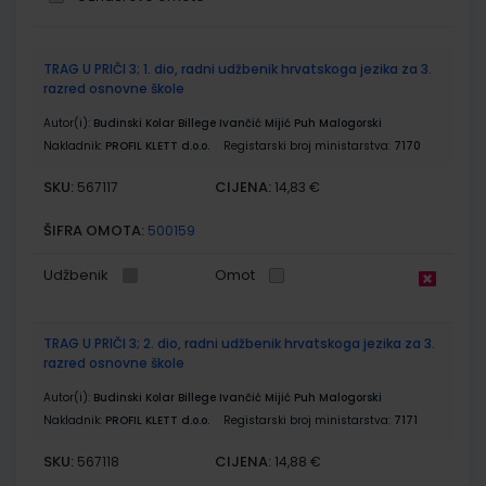
Grupirani
TRAG U PRIČI 3; 1. dio, radni udžbenik hrvatskoga jezika za 3.
proizvodi
razred osnovne škole
Autor(i):
Budinski Kolar Billege Ivančić Mijić Puh Malogorski
Nakladnik:
PROFIL KLETT d.o.o.
Registarski broj ministarstva:
7170
SKU:
CIJENA:
567117
14,83 €
ŠIFRA OMOTA:
500159
Udžbenik
Omot
TRAG U PRIČI 3; 2. dio, radni udžbenik hrvatskoga jezika za 3.
razred osnovne škole
Autor(i):
Budinski Kolar Billege Ivančić Mijić Puh Malogorski
Nakladnik:
PROFIL KLETT d.o.o.
Registarski broj ministarstva:
7171
SKU:
CIJENA:
567118
14,88 €