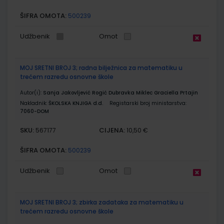
ŠIFRA OMOTA:
500239
Udžbenik
Omot
MOJ SRETNI BROJ 3; radna bilježnica za matematiku u
trećem razredu osnovne škole
Autor(i):
Sanja Jakovljević Rogić Dubravka Miklec Graciella Prtajin
Nakladnik:
ŠKOLSKA KNJIGA d.d.
Registarski broj ministarstva:
7060-DOM
SKU:
CIJENA:
567177
10,50 €
ŠIFRA OMOTA:
500239
Udžbenik
Omot
MOJ SRETNI BROJ 3; zbirka zadataka za matematiku u
trećem razredu osnovne škole