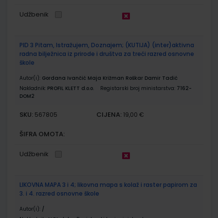
Udžbenik
PID 3 Pitam, Istražujem, Doznajem; (KUTIJA) (inter)aktivna
radna bilježnica iz prirode i društva za treći razred osnovne
škole
Autor(i):
Gordana Ivančić Maja Križman Roškar Damir Tadić
Nakladnik:
PROFIL KLETT d.o.o.
Registarski broj ministarstva:
7162-
DOM2
SKU:
CIJENA:
567805
19,00 €
ŠIFRA OMOTA:
Udžbenik
LIKOVNA MAPA 3 i 4; likovna mapa s kolaž i raster papirom za
3. i 4. razred osnovne škole
Autor(i):
/