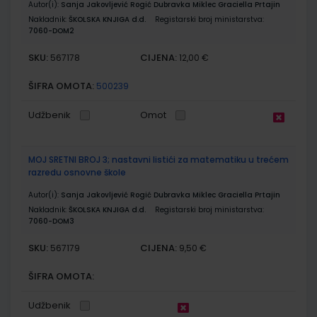
Autor(i):
Sanja Jakovljević Rogić Dubravka Miklec Graciella Prtajin
Nakladnik:
ŠKOLSKA KNJIGA d.d.
Registarski broj ministarstva:
7060-DOM2
SKU:
CIJENA:
567178
12,00 €
ŠIFRA OMOTA:
500239
Udžbenik
Omot
MOJ SRETNI BROJ 3; nastavni listići za matematiku u trećem
razredu osnovne škole
Autor(i):
Sanja Jakovljević Rogić Dubravka Miklec Graciella Prtajin
Nakladnik:
ŠKOLSKA KNJIGA d.d.
Registarski broj ministarstva:
7060-DOM3
SKU:
CIJENA:
567179
9,50 €
ŠIFRA OMOTA:
Udžbenik