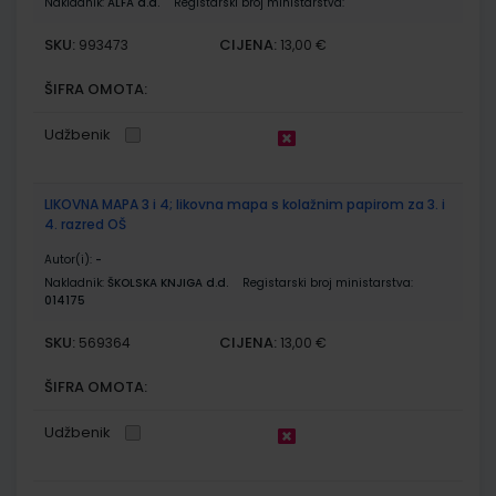
Nakladnik:
ALFA d.d.
Registarski broj ministarstva:
SKU:
CIJENA:
993473
13,00 €
ŠIFRA OMOTA:
Udžbenik
LIKOVNA MAPA 3 i 4; likovna mapa s kolažnim papirom za 3. i
4. razred OŠ
Autor(i):
-
Nakladnik:
ŠKOLSKA KNJIGA d.d.
Registarski broj ministarstva:
014175
SKU:
CIJENA:
569364
13,00 €
ŠIFRA OMOTA:
Udžbenik