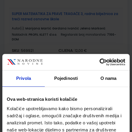
SUPER MATEMATIKA ZA PRAVE TRAGAČE 3, radna bilježnica za
treći razred osnovne škole
Autor(i):
Marijana Martić Gordana Ivančić Jelena Marković
Nakladnik:
PROFIL KLETT d.o.o.
Registarski broj ministarstva:
7166-
DOM
SKU:
CIJENA:
569921
12,00 €
ŠIFRA OMOTA:
Udžbenik
Privola
Pojedinosti
O nama
E-SVIJET 3; radni udžbenik informatike s dodatnim
digitalnim sadržajima u trećem razredu osnovne škole
Ova web-stranica koristi kolačiće
Autor(i):
Blagus Ljubić Klemše Flisar Odorčić Ružić Mihočka
Kolačiće upotrebljavamo kako bismo personalizirali
Nakladnik:
ŠKOLSKA KNJIGA d.d.
Registarski broj ministarstva:
7003
sadržaj i oglase, omogućili značajke društvenih medija i
analizirali promet. Isto tako, podatke o vašoj upotrebi
SKU:
CIJENA:
567184
11,88 €
naše web-lokacije dijelimo s partnerima za društvene