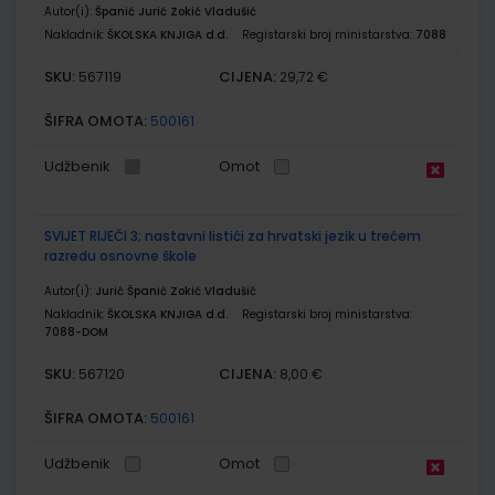
Autor(i):
Španić Jurić Zokić Vladušić
Nakladnik:
ŠKOLSKA KNJIGA d.d.
Registarski broj ministarstva:
7088
SKU:
CIJENA:
567119
29,72 €
ŠIFRA OMOTA:
500161
Udžbenik
Omot
SVIJET RIJEČI 3; nastavni listići za hrvatski jezik u trećem
razredu osnovne škole
Autor(i):
Jurić Španić Zokić Vladušić
Nakladnik:
ŠKOLSKA KNJIGA d.d.
Registarski broj ministarstva:
7088-DOM
SKU:
CIJENA:
567120
8,00 €
ŠIFRA OMOTA:
500161
Udžbenik
Omot