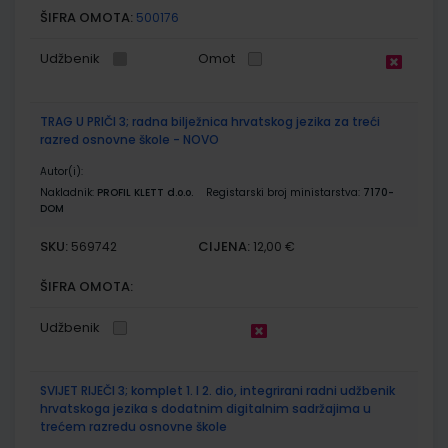
ŠIFRA OMOTA:
500176
Udžbenik
Omot
TRAG U PRIČI 3; radna bilježnica hrvatskog jezika za treći
razred osnovne škole - NOVO
Autor(i):
Nakladnik:
PROFIL KLETT d.o.o.
Registarski broj ministarstva:
7170-
DOM
SKU:
CIJENA:
569742
12,00 €
ŠIFRA OMOTA:
Udžbenik
SVIJET RIJEČI 3; komplet 1. I 2. dio, integrirani radni udžbenik
hrvatskoga jezika s dodatnim digitalnim sadržajima u
trećem razredu osnovne škole