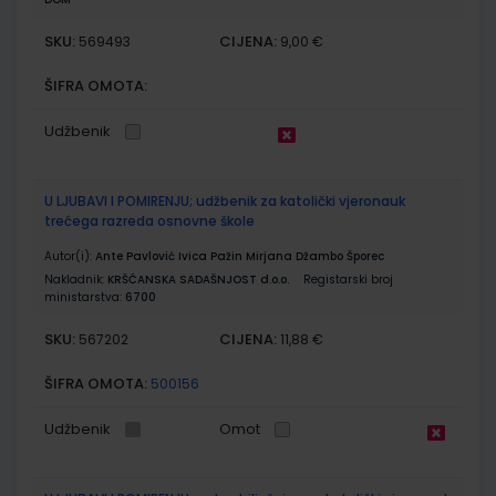
SKU:
CIJENA:
569493
9,00 €
ŠIFRA OMOTA:
Udžbenik
U LJUBAVI I POMIRENJU; udžbenik za katolički vjeronauk
trećega razreda osnovne škole
Autor(i):
Ante Pavlović Ivica Pažin Mirjana Džambo Šporec
Nakladnik:
KRŠĆANSKA SADAŠNJOST d.o.o.
Registarski broj
ministarstva:
6700
SKU:
CIJENA:
567202
11,88 €
ŠIFRA OMOTA:
500156
Udžbenik
Omot