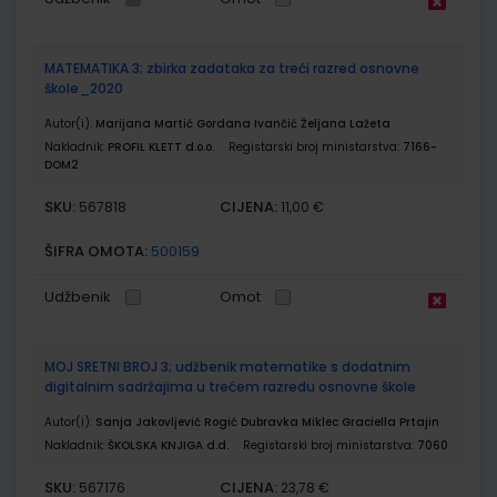
MATEMATIKA 3; zbirka zadataka za treći razred osnovne
škole_2020
Autor(i):
Marijana Martić Gordana Ivančić Željana Lažeta
Nakladnik:
PROFIL KLETT d.o.o.
Registarski broj ministarstva:
7166-
DOM2
SKU:
CIJENA:
567818
11,00 €
ŠIFRA OMOTA:
500159
Udžbenik
Omot
MOJ SRETNI BROJ 3; udžbenik matematike s dodatnim
digitalnim sadržajima u trećem razredu osnovne škole
Autor(i):
Sanja Jakovljević Rogić Dubravka Miklec Graciella Prtajin
Nakladnik:
ŠKOLSKA KNJIGA d.d.
Registarski broj ministarstva:
7060
SKU:
CIJENA:
567176
23,78 €