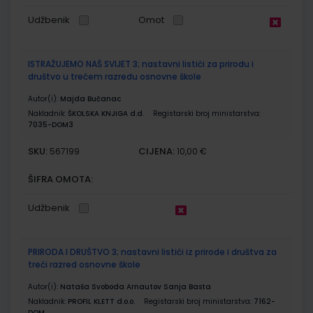
Udžbenik
Omot
ISTRAŽUJEMO NAŠ SVIJET 3; nastavni listići za prirodu i
društvo u trećem razredu osnovne škole
Autor(i):
Majda Bučanac
Nakladnik:
ŠKOLSKA KNJIGA d.d.
Registarski broj ministarstva:
7035-DOM3
SKU:
CIJENA:
567199
10,00 €
ŠIFRA OMOTA:
Udžbenik
PRIRODA I DRUŠTVO 3; nastavni listići iz prirode i društva za
treći razred osnovne škole
Autor(i):
Nataša Svoboda Arnautov Sanja Basta
Nakladnik:
PROFIL KLETT d.o.o.
Registarski broj ministarstva:
7162-
DOM