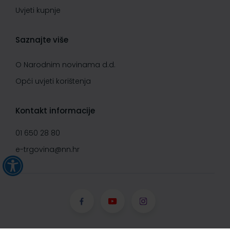
Uvjeti kupnje
Saznajte više
O Narodnim novinama d.d.
Opći uvjeti korištenja
Kontakt informacije
01 650 28 80
e-trgovina@nn.hr