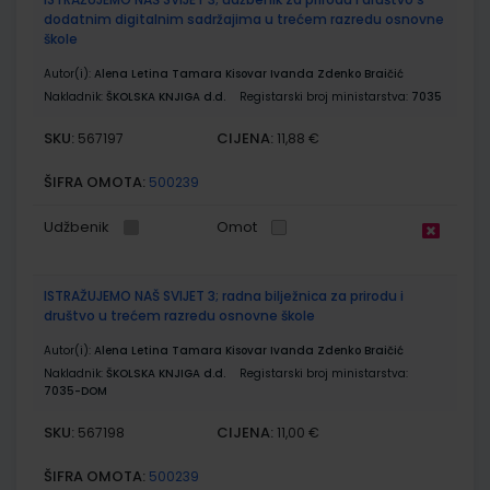
dodatnim digitalnim sadržajima u trećem razredu osnovne
škole
Autor(i):
Alena Letina Tamara Kisovar Ivanda Zdenko Braičić
Nakladnik:
ŠKOLSKA KNJIGA d.d.
Registarski broj ministarstva:
7035
SKU:
CIJENA:
567197
11,88 €
ŠIFRA OMOTA:
500239
Udžbenik
Omot
ISTRAŽUJEMO NAŠ SVIJET 3; radna bilježnica za prirodu i
društvo u trećem razredu osnovne škole
Autor(i):
Alena Letina Tamara Kisovar Ivanda Zdenko Braičić
Nakladnik:
ŠKOLSKA KNJIGA d.d.
Registarski broj ministarstva:
7035-DOM
SKU:
CIJENA:
567198
11,00 €
ŠIFRA OMOTA:
500239