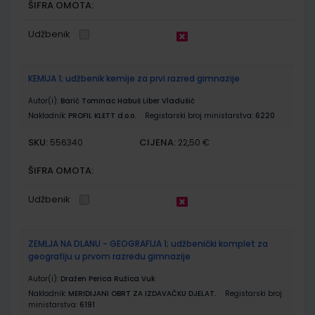
ŠIFRA OMOTA:
Udžbenik
KEMIJA 1; udžbenik kemije za prvi razred gimnazije
Autor(i):
Barić Tominac Habuš Liber Vladušić
Nakladnik:
PROFIL KLETT d.o.o.
Registarski broj ministarstva:
6220
SKU:
CIJENA:
556340
22,50 €
ŠIFRA OMOTA:
Udžbenik
ZEMLJA NA DLANU - GEOGRAFIJA 1; udžbenički komplet za
geografiju u prvom razredu gimnazije
Autor(i):
Dražen Perica Ružica Vuk
Nakladnik:
MERIDIJANI OBRT ZA IZDAVAČKU DJELAT.
Registarski broj
ministarstva:
6191