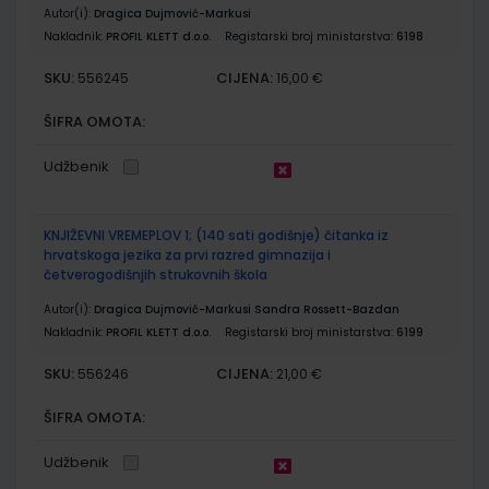
Autor(i):
Dragica Dujmović-Markusi
Nakladnik:
PROFIL KLETT d.o.o.
Registarski broj ministarstva:
6198
SKU:
CIJENA:
556245
16,00 €
ŠIFRA OMOTA:
Udžbenik
KNJIŽEVNI VREMEPLOV 1; (140 sati godišnje) čitanka iz
hrvatskoga jezika za prvi razred gimnazija i
četverogodišnjih strukovnih škola
Autor(i):
Dragica Dujmović-Markusi Sandra Rossett-Bazdan
Nakladnik:
PROFIL KLETT d.o.o.
Registarski broj ministarstva:
6199
SKU:
CIJENA:
556246
21,00 €
ŠIFRA OMOTA:
Udžbenik