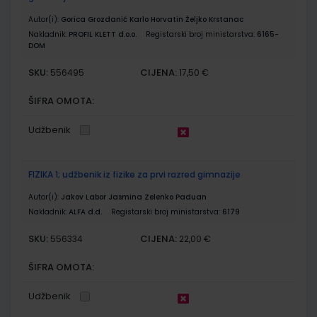
Autor(i):
Gorica Grozdanić Karlo Horvatin Željko Krstanac
Nakladnik:
PROFIL KLETT d.o.o.
Registarski broj ministarstva:
6165-
DOM
SKU:
CIJENA:
556495
17,50 €
ŠIFRA OMOTA:
Udžbenik
FIZIKA 1; udžbenik iz fizike za prvi razred gimnazije
Autor(i):
Jakov Labor Jasmina Zelenko Paduan
Nakladnik:
ALFA d.d.
Registarski broj ministarstva:
6179
SKU:
CIJENA:
556334
22,00 €
ŠIFRA OMOTA:
Udžbenik