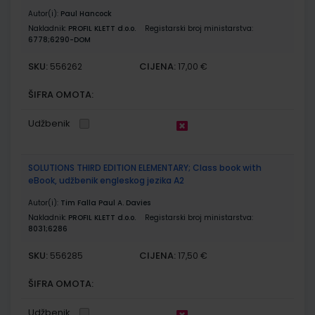
Autor(i):
Paul Hancock
Nakladnik:
PROFIL KLETT d.o.o.
Registarski broj ministarstva:
6778;6290-DOM
SKU:
CIJENA:
556262
17,00 €
ŠIFRA OMOTA:
Udžbenik
SOLUTIONS THIRD EDITION ELEMENTARY; Class book with
eBook, udžbenik engleskog jezika A2
Autor(i):
Tim Falla Paul A. Davies
Nakladnik:
PROFIL KLETT d.o.o.
Registarski broj ministarstva:
8031;6286
SKU:
CIJENA:
556285
17,50 €
ŠIFRA OMOTA:
Udžbenik