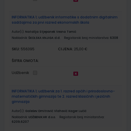
INFORMATIKA 1; udžbenik informatike s dodatnim digitalnim
sadržajima za prvi razred ekonomskih škola
Autor(i):
Natalija Stjepanek Vesna Tomić
Nakladnik:
ŠKOLSKA KNJIGA d.d.
Registarski broj ministarstva:
6308
SKU:
CIJENA:
556395
25,00 €
ŠIFRA OMOTA:
Udžbenik
INFORMATIKA 1; udžbenik za 1. razred općih i prirodoslovno-
matematičkih gimnazija te 2. razred klasičnih i jezičnih
gimnazija
Autor(i):
Galešev Dmitrović Vlahović Kager Lučić
Nakladnik:
UDŽBENIK.HR d.o.o.
Registarski broj ministarstva:
6209;6207