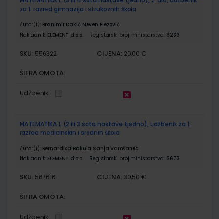
MATEMATIKA 1; (3 ili 4 sata nastave tjedno), 2. dio, udžbenik
za 1. razred gimnazija i strukovnih škola
Autor(i):
Branimir Dakić Neven Elezović
Nakladnik:
ELEMENT d.o.o.
Registarski broj ministarstva:
6233
SKU:
CIJENA:
556322
20,00 €
ŠIFRA OMOTA:
Udžbenik
MATEMATIKA 1; (2 ili 3 sata nastave tjedno), udžbenik za 1.
razred medicinskih i srodnih škola
Autor(i):
Bernardica Bakula Sanja Varošanec
Nakladnik:
ELEMENT d.o.o.
Registarski broj ministarstva:
6673
SKU:
CIJENA:
567616
30,50 €
ŠIFRA OMOTA:
Udžbenik