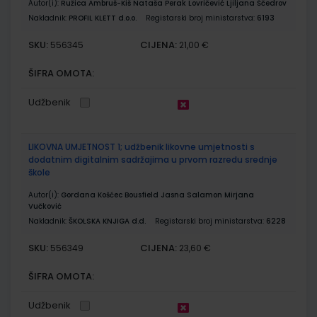
Autor(i):
Ružica Ambruš-Kiš Nataša Perak Lovričević Ljiljana Ščedrov
Nakladnik:
PROFIL KLETT d.o.o.
Registarski broj ministarstva:
6193
SKU:
CIJENA:
556345
21,00 €
ŠIFRA OMOTA:
Udžbenik
LIKOVNA UMJETNOST 1; udžbenik likovne umjetnosti s
dodatnim digitalnim sadržajima u prvom razredu srednje
škole
Autor(i):
Gordana Košćec Bousfield Jasna Salamon Mirjana
Vučković
Nakladnik:
ŠKOLSKA KNJIGA d.d.
Registarski broj ministarstva:
6228
SKU:
CIJENA:
556349
23,60 €
ŠIFRA OMOTA:
Udžbenik