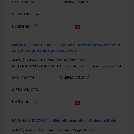
SKU:
CIJENA:
556367
36,48 €
ŠIFRA OMOTA:
Udžbenik
MREŽNA SJEDIŠTA I BAZE PODATAKA; udžbenik programiranja
za četverogodišnje strukovne škole
Autor(i):
Ivanović-Ižaković Leventić Šafar Đerki
Nakladnik:
ŠKOLSKA KNJIGA d.d.
Registarski broj ministarstva:
7664
SKU:
CIJENA:
569291
25,00 €
ŠIFRA OMOTA:
Udžbenik
RAČUNALNI IZAZOVI 1; udžbenik za srednje strukovne škole
Autor(i):
Andrea Bednjanec Vatroslav Zuppa Bakša