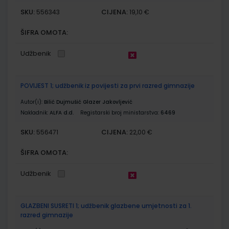
SKU:
CIJENA:
556343
19,10 €
ŠIFRA OMOTA:
Udžbenik
POVIJEST 1; udžbenik iz povijesti za prvi razred gimnazije
Autor(i):
Bilić Dujmušić Glazer Jakovljević
Nakladnik:
ALFA d.d.
Registarski broj ministarstva:
6469
SKU:
CIJENA:
556471
22,00 €
ŠIFRA OMOTA:
Udžbenik
GLAZBENI SUSRETI 1; udžbenik glazbene umjetnosti za 1.
razred gimnazije