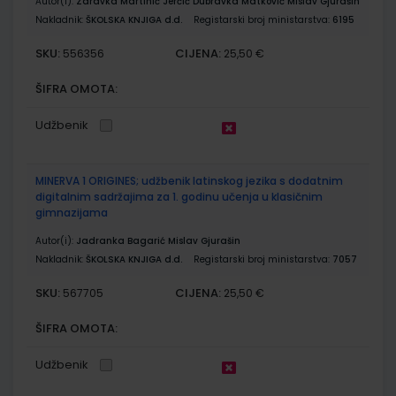
Autor(i):
Zdravka Martinić Jerčić Dubravka Matković Mislav Gjurašin
Nakladnik:
ŠKOLSKA KNJIGA d.d.
Registarski broj ministarstva:
6195
SKU:
CIJENA:
556356
25,50 €
ŠIFRA OMOTA:
Udžbenik
MINERVA 1 ORIGINES; udžbenik latinskog jezika s dodatnim
digitalnim sadržajima za 1. godinu učenja u klasičnim
gimnazijama
Autor(i):
Jadranka Bagarić Mislav Gjurašin
Nakladnik:
ŠKOLSKA KNJIGA d.d.
Registarski broj ministarstva:
7057
SKU:
CIJENA:
567705
25,50 €
ŠIFRA OMOTA:
Udžbenik