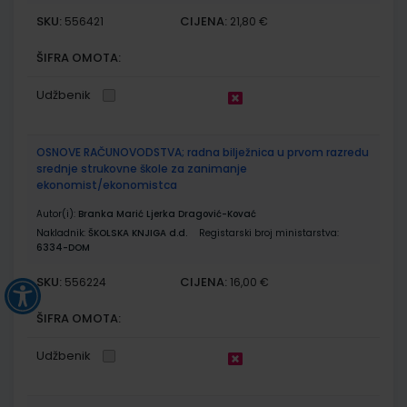
SKU:
CIJENA:
556421
21,80 €
ŠIFRA OMOTA:
Udžbenik
OSNOVE RAČUNOVODSTVA; radna bilježnica u prvom razredu
srednje strukovne škole za zanimanje
ekonomist/ekonomistca
Autor(i):
Branka Marić Ljerka Dragović-Kovać
Nakladnik:
ŠKOLSKA KNJIGA d.d.
Registarski broj ministarstva:
6334-DOM
SKU:
CIJENA:
556224
16,00 €
ŠIFRA OMOTA:
Udžbenik