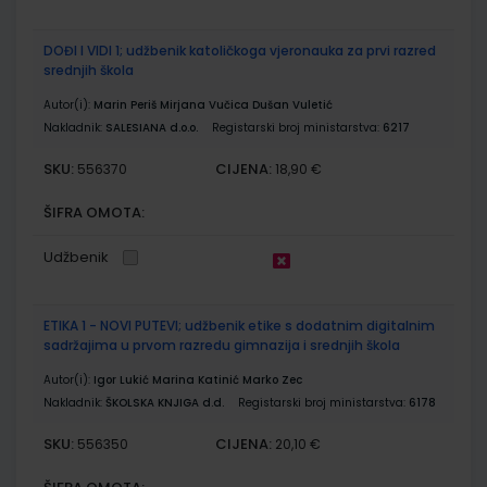
DOĐI I VIDI 1; udžbenik katoličkoga vjeronauka za prvi razred
srednjih škola
Autor(i):
Marin Periš Mirjana Vučica Dušan Vuletić
Nakladnik:
SALESIANA d.o.o.
Registarski broj ministarstva:
6217
SKU:
CIJENA:
556370
18,90 €
ŠIFRA OMOTA:
Udžbenik
ETIKA 1 - NOVI PUTEVI; udžbenik etike s dodatnim digitalnim
sadržajima u prvom razredu gimnazija i srednjih škola
Autor(i):
Igor Lukić Marina Katinić Marko Zec
Nakladnik:
ŠKOLSKA KNJIGA d.d.
Registarski broj ministarstva:
6178
SKU:
CIJENA:
556350
20,10 €