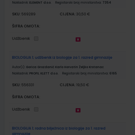
Nakladnik:
ELEMENT d.o.o.
Registarski broj ministarstva:
7354
SKU:
CIJENA:
569289
30,50 €
ŠIFRA OMOTA:
Udžbenik
BIOLOGIJA 1; udžbenik iz biologije za 1. razred gimnazije
Autor(i):
Gorica Grozdanić Karlo Horvatin Željko Krstanac
Nakladnik:
PROFIL KLETT d.o.o.
Registarski broj ministarstva:
6165
SKU:
CIJENA:
556331
19,50 €
ŠIFRA OMOTA:
Udžbenik
BIOLOGIJA 1; radna bilježnica iz biologije za 1. razred
gimnazije