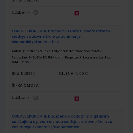
ŠIFRA OMOTA:
Udžbenik
OSNOVE EKONOMIJE 1; radna bilježnica u prvom razredu
srednje strukovne škole za zanimanje
ekonomist/ekonomistica
Autor(i):
Jadranka Jošić Tatjana Putar Gordana Zoretić
Nakladnik:
ŠKOLSKA KNJIGA d.d.
Registarski broj ministarstva:
6349-DOM
SKU:
CIJENA:
556229
16,00 €
ŠIFRA OMOTA:
Udžbenik
OSNOVE EKONOMIJE 1; udžbenik s dodatnim digitalnim
sadržajima u prvom razredu srednje strukovne škole za
zanimanje ekonomist/ekonomistica