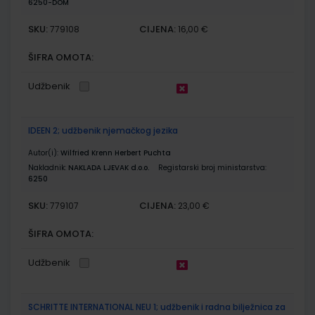
6250-DOM
SKU:
CIJENA:
779108
16,00 €
ŠIFRA OMOTA:
Udžbenik
IDEEN 2; udžbenik njemačkog jezika
Autor(i):
Wilfried Krenn Herbert Puchta
Nakladnik:
NAKLADA LJEVAK d.o.o.
Registarski broj ministarstva:
6250
SKU:
CIJENA:
779107
23,00 €
ŠIFRA OMOTA:
Udžbenik
SCHRITTE INTERNATIONAL NEU 1; udžbenik i radna bilježnica za