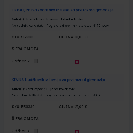
FIZIKA 1; zbirka zadataka iz fizike za prvi razred gimnazije
Autor(i):
Jakov Labor Jasmina Zelenko Paduan
Nakladnik:
ALFA d.d.
Registarski broj ministarstva:
6179-DOM
SKU:
CIJENA:
556335
13,00 €
ŠIFRA OMOTA:
Udžbenik
KEMIJA 1; udžbenik iz kemije za prvi razred gimnazije
Autor(i):
Zora Popović Ljiljana Kovačević
Nakladnik:
ALFA d.d.
Registarski broj ministarstva:
6219
SKU:
CIJENA:
556339
21,00 €
ŠIFRA OMOTA:
Udžbenik