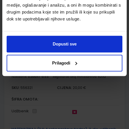
6239;6240
medije, oglašavanje i analizu, a oni ih mogu kombinirati s
drugim podacima koje ste im pružili ili koje su prikupili
SKU:
CIJENA:
556301
34,70 €
dok ste upotrebljavali njihove usluge.
ŠIFRA OMOTA:
Udžbenik
Dopusti sve
MATEMATIKA 1; (3 ili 4 sata nastave tjedno), 1. dio, udžbenik
za 1. razred gimnazija i strukovnih škola
Prilagodi
Autor(i):
Branimir Dakić Neven Elezović
Nakladnik:
ELEMENT d.o.o.
Registarski broj ministarstva:
6232
SKU:
CIJENA:
556321
20,00 €
ŠIFRA OMOTA:
Udžbenik