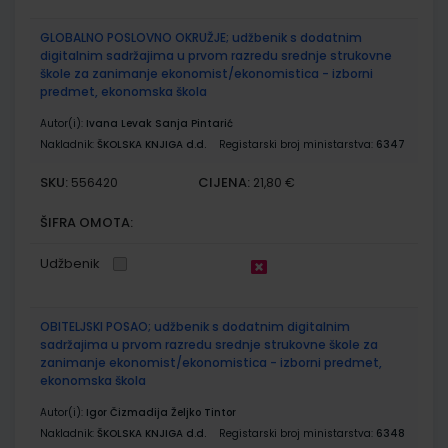
GLOBALNO POSLOVNO OKRUŽJE; udžbenik s dodatnim
digitalnim sadržajima u prvom razredu srednje strukovne
škole za zanimanje ekonomist/ekonomistica - izborni
predmet, ekonomska škola
Autor(i):
Ivana Levak Sanja Pintarić
Nakladnik:
ŠKOLSKA KNJIGA d.d.
Registarski broj ministarstva:
6347
SKU:
CIJENA:
556420
21,80 €
ŠIFRA OMOTA:
Udžbenik
OBITELJSKI POSAO; udžbenik s dodatnim digitalnim
sadržajima u prvom razredu srednje strukovne škole za
zanimanje ekonomist/ekonomistica - izborni predmet,
ekonomska škola
Autor(i):
Igor Čizmadija Željko Tintor
Nakladnik:
ŠKOLSKA KNJIGA d.d.
Registarski broj ministarstva:
6348