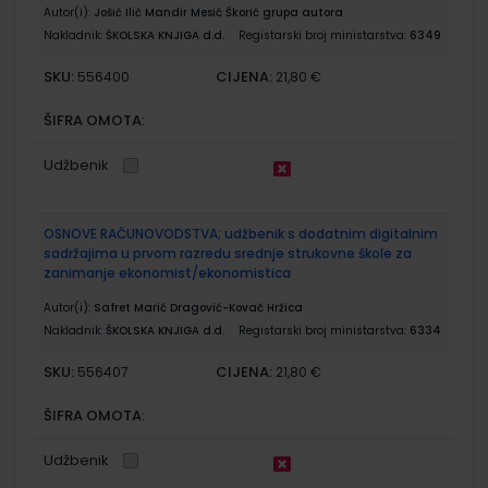
Autor(i):
Jošić Ilić Mandir Mesić Škorić grupa autora
Nakladnik:
ŠKOLSKA KNJIGA d.d.
Registarski broj ministarstva:
6349
SKU:
CIJENA:
556400
21,80 €
ŠIFRA OMOTA:
Udžbenik
OSNOVE RAČUNOVODSTVA; udžbenik s dodatnim digitalnim
sadržajima u prvom razredu srednje strukovne škole za
zanimanje ekonomist/ekonomistica
Autor(i):
Safret Marić Dragović-Kovač Hržica
Nakladnik:
ŠKOLSKA KNJIGA d.d.
Registarski broj ministarstva:
6334
SKU:
CIJENA:
556407
21,80 €
ŠIFRA OMOTA:
Udžbenik