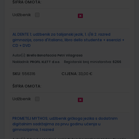
ŠIFRA OMOTA:
Udžbenik
AL DENTE 1; udžbenik za talijanski jezik, 1. i/ili 2. razred
gimnazija, corso d'italiano, libro dello studente + esercizi +
CD + DVD
Autor(i):
Birello Bonafaccia Petri Vilagrasa
Nakladnik:
PROFIL KLETT d.o.o.
Registarski broj ministarstva:
6266
SKU:
CIJENA:
556316
33,00 €
ŠIFRA OMOTA:
Udžbenik
PROMETEJ MYTHOS; udžbenik grčkoga jezika s dodatnim
digitalnim sadržajima za prvu godinu učenja u
gimnazijama, 1 razred