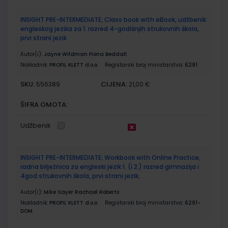
INSIGHT PRE-INTERMEDIATE; Class book with eBook, udžbenik
engleskog jezika za 1. razred 4-godišnjih strukovnih škola,
prvi strani jezik
Autor(i):
Jayne Wildman Fiona Beddall
Nakladnik:
PROFIL KLETT d.o.o.
Registarski broj ministarstva:
6291
SKU:
CIJENA:
556389
21,00 €
ŠIFRA OMOTA:
Udžbenik
INSIGHT PRE-INTERMEDIATE; Workbook with Online Practice,
radna bilježnica za engleski jezik 1. (i 2.) razred gimnazija i
4god strukovnih škola, prvi strani jezik,
Autor(i):
Mike Sayer Rachael Roberts
Nakladnik:
PROFIL KLETT d.o.o.
Registarski broj ministarstva:
6291-
DOM