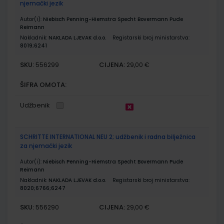
njemački jezik
Autor(i):
Niebisch Penning-Hiemstra Specht Bovermann Pude
Reimann
Nakladnik:
NAKLADA LJEVAK d.o.o.
Registarski broj ministarstva:
8019;6241
SKU:
CIJENA:
556299
29,00 €
ŠIFRA OMOTA:
Udžbenik
SCHRITTE INTERNATIONAL NEU 2; udžbenik i radna bilježnica
za njemački jezik
Autor(i):
Niebisch Penning-Hiemstra Specht Bovermann Pude
Reimann
Nakladnik:
NAKLADA LJEVAK d.o.o.
Registarski broj ministarstva:
8020;6766;6247
SKU:
CIJENA:
556290
29,00 €