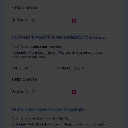
ŠIFRA OMOTA:
Udžbenik
SOLUTIONS THIRD EDITION PRE-INTERMEDIATE; Workbook
Autor(i):
Tim Falla Paul A. Davies
Nakladnik:
PROFIL KLETT d.o.o.
Registarski broj ministarstva:
8032;6287;6788-DOM
SKU:
CIJENA:
556516
13,50 €
ŠIFRA OMOTA:
Udžbenik
IDEEN 2; radna bilježnica njemačkog jezika
Autor(i):
Wilfried Krenn Herbert Puchta
Nakladnik:
NAKLADA LJEVAK d.o.o.
Registarski broj ministarstva: