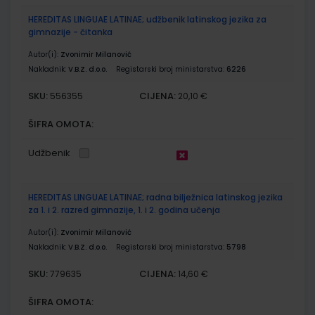
HEREDITAS LINGUAE LATINAE; udžbenik latinskog jezika za
gimnazije - čitanka
Autor(i):
Zvonimir Milanović
Nakladnik:
V.B.Z. d.o.o.
Registarski broj ministarstva:
6226
SKU:
CIJENA:
556355
20,10 €
ŠIFRA OMOTA:
Udžbenik
HEREDITAS LINGUAE LATINAE; radna bilježnica latinskog jezika
za 1. i 2. razred gimnazije, 1. i 2. godina učenja
Autor(i):
Zvonimir Milanović
Nakladnik:
V.B.Z. d.o.o.
Registarski broj ministarstva:
5798
SKU:
CIJENA:
779635
14,60 €
ŠIFRA OMOTA: