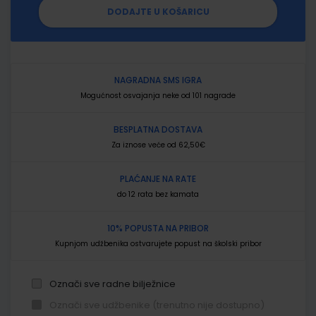
DODAJTE U KOŠARICU
NAGRADNA SMS IGRA
Mogućnost osvajanja neke od 101 nagrade
BESPLATNA DOSTAVA
Za iznose veće od 62,50€
PLAĆANJE NA RATE
do 12 rata bez kamata
10% POPUSTA NA PRIBOR
Kupnjom udžbenika ostvarujete popust na školski pribor
Označi sve radne bilježnice
Označi sve udžbenike (trenutno nije dostupno)