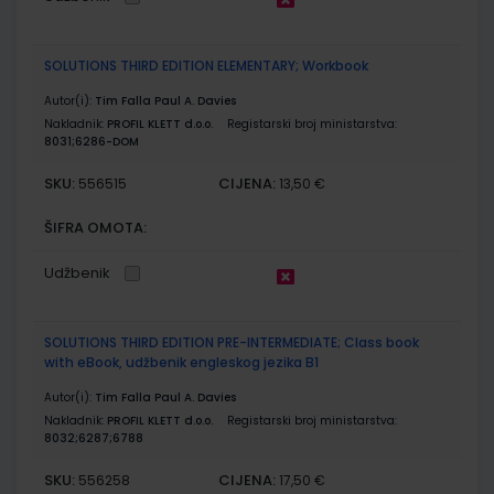
SOLUTIONS THIRD EDITION ELEMENTARY; Workbook
Autor(i):
Tim Falla Paul A. Davies
Nakladnik:
PROFIL KLETT d.o.o.
Registarski broj ministarstva:
8031;6286-DOM
SKU:
CIJENA:
556515
13,50 €
ŠIFRA OMOTA:
Udžbenik
SOLUTIONS THIRD EDITION PRE-INTERMEDIATE; Class book
with eBook, udžbenik engleskog jezika B1
Autor(i):
Tim Falla Paul A. Davies
Nakladnik:
PROFIL KLETT d.o.o.
Registarski broj ministarstva:
8032;6287;6788
SKU:
CIJENA:
556258
17,50 €