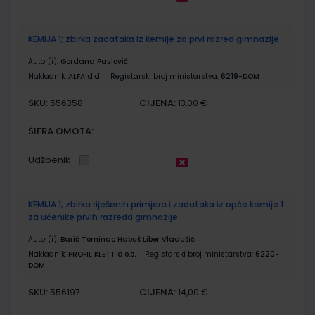
KEMIJA 1; zbirka zadataka iz kemije za prvi razred gimnazije
Autor(i):
Gordana Pavlović
Nakladnik:
ALFA d.d.
Registarski broj ministarstva:
6219-DOM
SKU:
CIJENA:
556358
13,00 €
ŠIFRA OMOTA:
Udžbenik
KEMIJA 1; zbirka riješenih primjera i zadataka iz opće kemije 1
za učenike prvih razreda gimnazije
Autor(i):
Barić Tominac Habuš Liber Vladušić
Nakladnik:
PROFIL KLETT d.o.o.
Registarski broj ministarstva:
6220-
DOM
SKU:
CIJENA:
556197
14,00 €