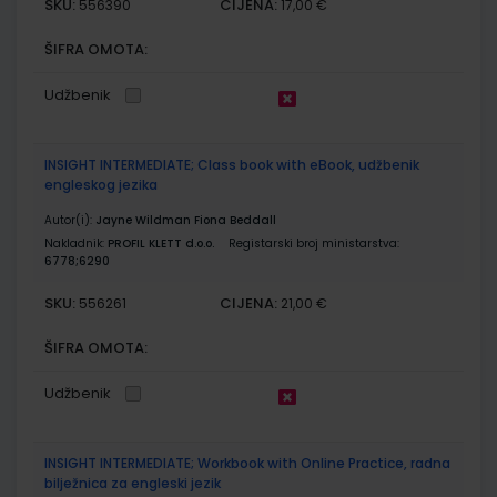
SKU:
CIJENA:
556390
17,00 €
ŠIFRA OMOTA:
Udžbenik
INSIGHT INTERMEDIATE; Class book with eBook, udžbenik
engleskog jezika
Autor(i):
Jayne Wildman Fiona Beddall
Nakladnik:
PROFIL KLETT d.o.o.
Registarski broj ministarstva:
6778;6290
SKU:
CIJENA:
556261
21,00 €
ŠIFRA OMOTA:
Udžbenik
INSIGHT INTERMEDIATE; Workbook with Online Practice, radna
bilježnica za engleski jezik