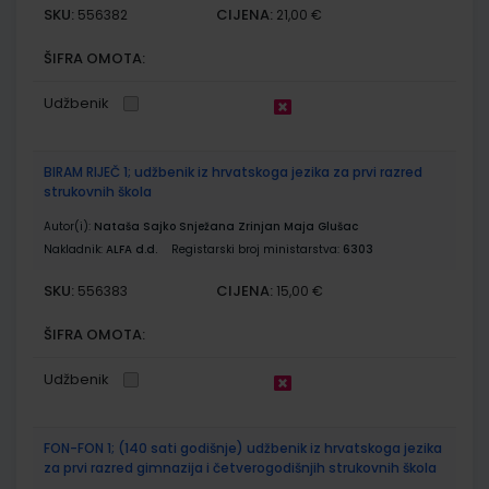
SKU:
CIJENA:
556382
21,00 €
ŠIFRA OMOTA:
Udžbenik
BIRAM RIJEČ 1; udžbenik iz hrvatskoga jezika za prvi razred
strukovnih škola
Autor(i):
Nataša Sajko Snježana Zrinjan Maja Glušac
Nakladnik:
ALFA d.d.
Registarski broj ministarstva:
6303
SKU:
CIJENA:
556383
15,00 €
ŠIFRA OMOTA:
Udžbenik
FON-FON 1; (140 sati godišnje) udžbenik iz hrvatskoga jezika
za prvi razred gimnazija i četverogodišnjih strukovnih škola