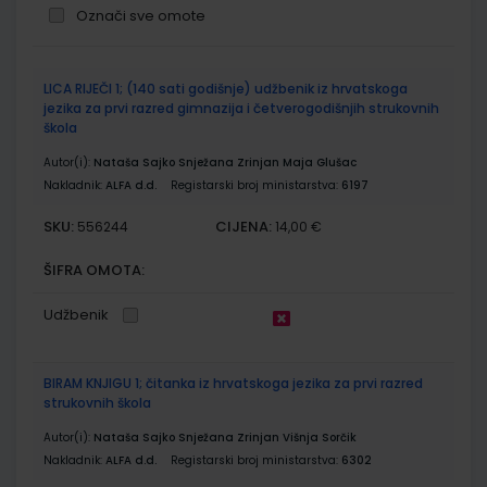
Označi sve omote
Grupirani
LICA RIJEČI 1; (140 sati godišnje) udžbenik iz hrvatskoga
proizvodi
jezika za prvi razred gimnazija i četverogodišnjih strukovnih
škola
Autor(i):
Nataša Sajko Snježana Zrinjan Maja Glušac
Nakladnik:
ALFA d.d.
Registarski broj ministarstva:
6197
SKU:
CIJENA:
556244
14,00 €
ŠIFRA OMOTA:
Udžbenik
BIRAM KNJIGU 1; čitanka iz hrvatskoga jezika za prvi razred
strukovnih škola
Autor(i):
Nataša Sajko Snježana Zrinjan Višnja Sorčik
Nakladnik:
ALFA d.d.
Registarski broj ministarstva:
6302