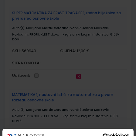
SUPER MATEMATIKA ZA PRAVE TRAGAČE 1; radna bilježnica za
prvi razred osnovne škole
Autor(i):
Marijana Martić Gordana Ivančić Jelena Marković
Nakladnik:
PROFIL KLETT d.o.o.
Registarski broj ministarstva:
6108-
DOM
SKU:
CIJENA:
569949
12,00 €
ŠIFRA OMOTA:
Udžbenik
MATEMATIKA 1, nastavni listići za matematiku u prvom
razredu osnovne škole
Autor(i):
Marijana Martić Gordana Ivančić Jelena Marković
Nakladnik:
PROFIL KLETT d.o.o.
Registarski broj ministarstva:
6108-
DOM3
SKU:
CIJENA:
569926
9,00 €