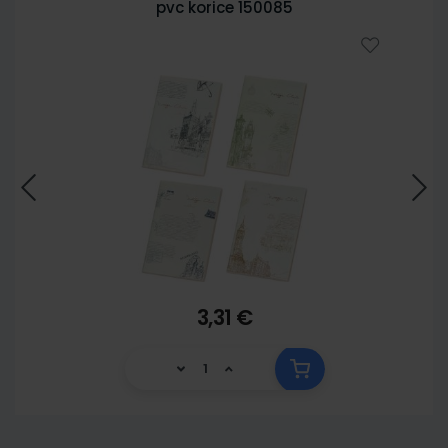
pvc korice 150085
3,31 €