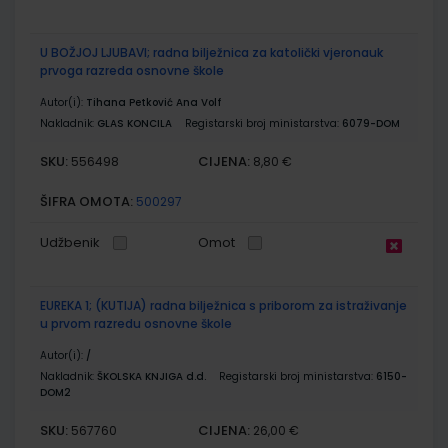
U BOŽJOJ LJUBAVI; radna bilježnica za katolički vjeronauk
prvoga razreda osnovne škole
Autor(i):
Tihana Petković Ana Volf
Nakladnik:
GLAS KONCILA
Registarski broj ministarstva:
6079-DOM
SKU:
CIJENA:
556498
8,80 €
ŠIFRA OMOTA:
500297
Udžbenik
Omot
EUREKA 1; (KUTIJA) radna bilježnica s priborom za istraživanje
u prvom razredu osnovne škole
Autor(i):
/
Nakladnik:
ŠKOLSKA KNJIGA d.d.
Registarski broj ministarstva:
6150-
DOM2
SKU:
CIJENA:
567760
26,00 €