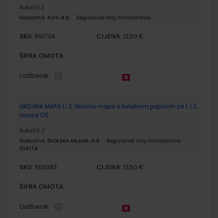
Autor(i):
/
Nakladnik:
ALFA d.d.
Registarski broj ministarstva:
SKU:
CIJENA:
991734
12,50 €
ŠIFRA OMOTA:
Udžbenik
LIKOVNA MAPA 1 i 2; likovna mapa s kolažnim papirom za 1. i 2.
razred OŠ
Autor(i):
/
Nakladnik:
ŠKOLSKA KNJIGA d.d.
Registarski broj ministarstva:
014174
SKU:
CIJENA:
569363
12,50 €
ŠIFRA OMOTA:
Udžbenik