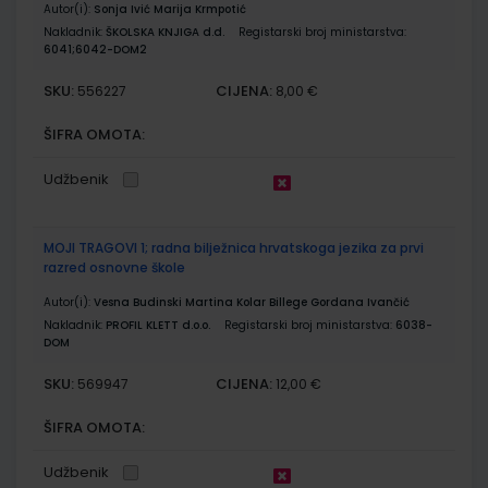
Autor(i):
Sonja Ivić Marija Krmpotić
Nakladnik:
ŠKOLSKA KNJIGA d.d.
Registarski broj ministarstva:
6041;6042-DOM2
SKU:
CIJENA:
556227
8,00 €
ŠIFRA OMOTA:
Udžbenik
MOJI TRAGOVI 1; radna bilježnica hrvatskoga jezika za prvi
razred osnovne škole
Autor(i):
Vesna Budinski Martina Kolar Billege Gordana Ivančić
Nakladnik:
PROFIL KLETT d.o.o.
Registarski broj ministarstva:
6038-
DOM
SKU:
CIJENA:
569947
12,00 €
ŠIFRA OMOTA:
Udžbenik