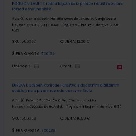
POGLED U SVIJET 1; radna bilježnica iz prirode i društva za prvi
razred osnovne škole
Autor(i):
Sanja Škreblin Nataša Svoboda Arnautov Sanja Basta
Nakladnik:
PROFIL KLETT d.o.o.
Registarski broj ministarstva:
6149-
DOM
SKU:
CIJENA:
556067
12,00 €
ŠIFRA OMOTA:
500159
Udžbenik
Omot
EUREKA 1; udžbenik prirode i društva s dodatnim digitalnim
sadržajima u prvom razredu osnovne škole
Autor(i):
Bakarić Palička Ćorić Grgić Križanac Lukša
Nakladnik:
ŠKOLSKA KNJIGA d.d.
Registarski broj ministarstva:
6150
SKU:
CIJENA:
556068
10,50 €
ŠIFRA OMOTA:
500239