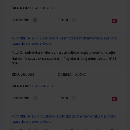
ŠIFRA OMOTA:
500239
Udžbenik
Omot
MOJ SRETNI BROJ 1; radna bilježnica za matematiku u prvom
razredu osnovne škole
Autor(i):
Dubravka Miklec Sanja Jakovljević Rogić Graciella Prtajin
Nakladnik:
ŠKOLSKA KNJIGA d.d.
Registarski broj ministarstva:
6123-
DOM
SKU:
CIJENA:
556058
10,50 €
ŠIFRA OMOTA:
500239
Udžbenik
Omot
MOJ SRETNI BROJ 1; zbirka zadatka za matematiku u prvom
razredu osnovne škole