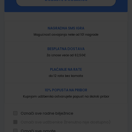
NAGRADNA SMS IGRA
Mogućnost osvajanja neke od 101 nagrade
BESPLATNA DOSTAVA
Za iznose veće od 62,50€
PLAĆANJE NA RATE
do 12 rata bez kamata
10% POPUSTA NA PRIBOR
Kupnjom udžbenika ostvarujete popust na školski pribor
Označi sve radne bilježnice
Označi sve udžbenike (trenutno nije dostupno)
Označi sve omote