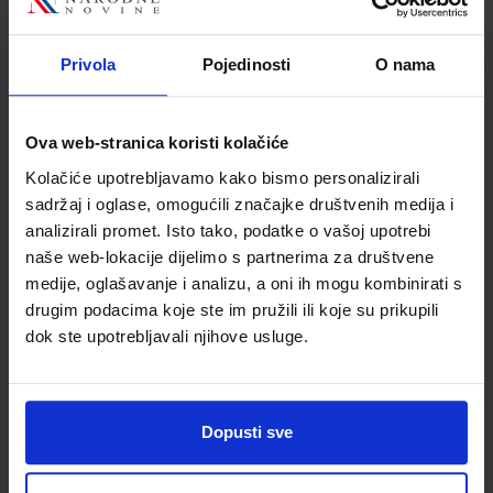
ŠIFRA OMOTA:
Privola
Pojedinosti
O nama
Udžbenik
Ova web-stranica koristi kolačiće
E-SVIJET 1; radni udžbenik informatike s dodatnim
digitalnim sadržajima u prvom razredu osnovne škole
Kolačiće upotrebljavamo kako bismo personalizirali
Autor(i):
Blagus Ljubić Klemše Flisar Odorčić Bubica Ružić Mihočka
sadržaj i oglase, omogućili značajke društvenih medija i
Nakladnik:
ŠKOLSKA KNJIGA d.d.
Registarski broj ministarstva:
7001
analizirali promet. Isto tako, podatke o vašoj upotrebi
naše web-lokacije dijelimo s partnerima za društvene
SKU:
CIJENA:
567002
10,80 €
medije, oglašavanje i analizu, a oni ih mogu kombinirati s
ŠIFRA OMOTA:
drugim podacima koje ste im pružili ili koje su prikupili
500744
dok ste upotrebljavali njihove usluge.
Udžbenik
Omot
E-SVIJET 1; radna bilježnica informatike u prvom razredu
Dopusti sve
osnovne škole
Autor(i):
Josipa Blagus Marijana Šundov