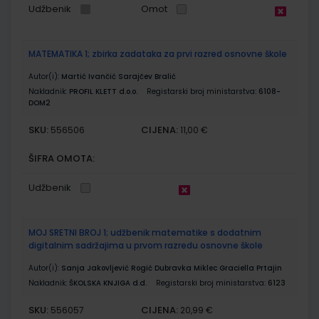
Udžbenik
Omot
MATEMATIKA 1; zbirka zadataka za prvi razred osnovne škole
Autor(i):
Martić Ivančić Sarajčev Bralić
Nakladnik:
PROFIL KLETT d.o.o.
Registarski broj ministarstva:
6108-
DOM2
SKU:
CIJENA:
556506
11,00 €
ŠIFRA OMOTA:
Udžbenik
MOJ SRETNI BROJ 1; udžbenik matematike s dodatnim
digitalnim sadržajima u prvom razredu osnovne škole
Autor(i):
Sanja Jakovljević Rogić Dubravka Miklec Graciella Prtajin
Nakladnik:
ŠKOLSKA KNJIGA d.d.
Registarski broj ministarstva:
6123
SKU:
CIJENA:
556057
20,99 €