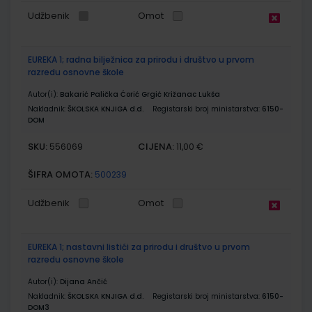
Udžbenik
Omot
EUREKA 1; radna bilježnica za prirodu i društvo u prvom
razredu osnovne škole
Autor(i):
Bakarić Palička Ćorić Grgić Križanac Lukša
Nakladnik:
ŠKOLSKA KNJIGA d.d.
Registarski broj ministarstva:
6150-
DOM
SKU:
CIJENA:
556069
11,00 €
ŠIFRA OMOTA:
500239
Udžbenik
Omot
EUREKA 1; nastavni listići za prirodu i društvo u prvom
razredu osnovne škole
Autor(i):
Dijana Ančić
Nakladnik:
ŠKOLSKA KNJIGA d.d.
Registarski broj ministarstva:
6150-
DOM3