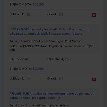
ŠIFRA OMOTA:
500285
Udžbenik
Omot
LET'S EXPLORE 1; Activity book with Online Practice, radna
bilježnica za engleski jezik, 1. razred osnovne škole
Autor(i):
Charlotte Covill Mary Charrington Paul Shipton
Nakladnik:
PROFIL KLETT d.o.o.
Registarski broj ministarstva:
5993-
DOM
SKU:
CIJENA:
556028
14,00 €
ŠIFRA OMOTA:
500285
Udžbenik
Omot
APPLAUS! PLUS 1; udžbenik njemačkoga jezika za prvi razred
osnovne škole, prva godina učenja
Autor(i):
Gordana Barišić Lazar Danica Holetić