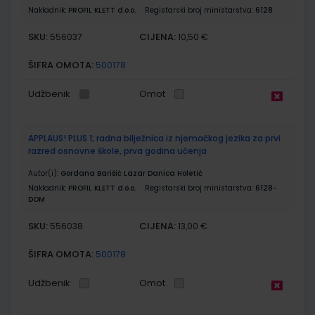
Nakladnik:
PROFIL KLETT d.o.o.
Registarski broj ministarstva:
6128
SKU:
CIJENA:
556037
10,50 €
ŠIFRA OMOTA:
500178
Udžbenik
Omot
APPLAUS! PLUS 1; radna bilježnica iz njemačkog jezika za prvi
razred osnovne škole, prva godina učenja
Autor(i):
Gordana Barišić Lazar Danica Holetić
Nakladnik:
PROFIL KLETT d.o.o.
Registarski broj ministarstva:
6128-
DOM
SKU:
CIJENA:
556038
13,00 €
ŠIFRA OMOTA:
500178
Udžbenik
Omot