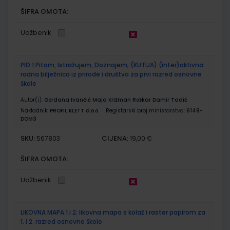
ŠIFRA OMOTA:
Udžbenik
PID 1 Pitam, Istražujem, Doznajem; (KUTIJA) (inter)aktivna
radna bilježnica iz prirode i društva za prvi razred osnovne
škole
Autor(i):
Gordana Ivančić Maja Križman Roškar Damir Tadić
Nakladnik:
PROFIL KLETT d.o.o.
Registarski broj ministarstva:
6149-
DOM3
SKU:
CIJENA:
567803
19,00 €
ŠIFRA OMOTA:
Udžbenik
LIKOVNA MAPA 1 i 2; likovna mapa s kolaž i raster papirom za
1. i 2. razred osnovne škole