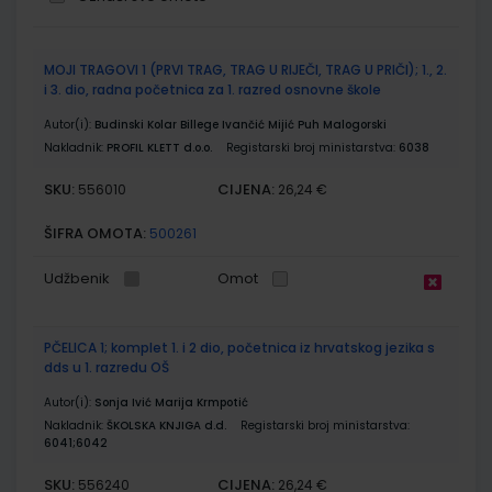
Grupirani
MOJI TRAGOVI 1 (PRVI TRAG, TRAG U RIJEČI, TRAG U PRIČI); 1., 2.
proizvodi
i 3. dio, radna početnica za 1. razred osnovne škole
Autor(i):
Budinski Kolar Billege Ivančić Mijić Puh Malogorski
Nakladnik:
PROFIL KLETT d.o.o.
Registarski broj ministarstva:
6038
SKU:
CIJENA:
556010
26,24 €
ŠIFRA OMOTA:
500261
Udžbenik
Omot
PČELICA 1; komplet 1. i 2 dio, početnica iz hrvatskog jezika s
dds u 1. razredu OŠ
Autor(i):
Sonja Ivić Marija Krmpotić
Nakladnik:
ŠKOLSKA KNJIGA d.d.
Registarski broj ministarstva:
6041;6042
SKU:
CIJENA:
556240
26,24 €