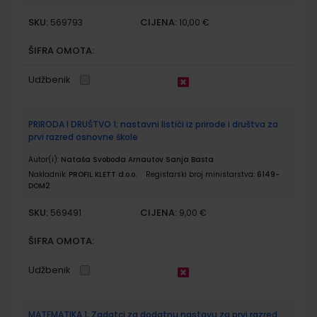
SKU:
CIJENA:
569793
10,00 €
ŠIFRA OMOTA:
Udžbenik
PRIRODA I DRUŠTVO 1; nastavni listići iz prirode i društva za
prvi razred osnovne škole
Autor(i):
Nataša Svoboda Arnautov Sanja Basta
Nakladnik:
PROFIL KLETT d.o.o.
Registarski broj ministarstva:
6149-
DOM2
SKU:
CIJENA:
569491
9,00 €
ŠIFRA OMOTA:
Udžbenik
MATEMATIKA 1; Zadatci za dodatnu nastavu za prvi razred