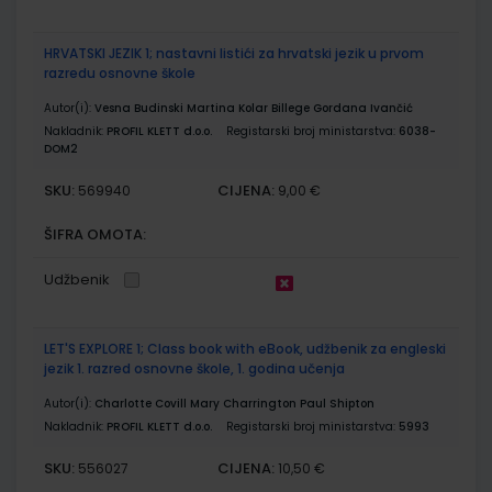
HRVATSKI JEZIK 1; nastavni listići za hrvatski jezik u prvom
razredu osnovne škole
Autor(i):
Vesna Budinski Martina Kolar Billege Gordana Ivančić
Nakladnik:
PROFIL KLETT d.o.o.
Registarski broj ministarstva:
6038-
DOM2
SKU:
CIJENA:
569940
9,00 €
ŠIFRA OMOTA:
Udžbenik
LET'S EXPLORE 1; Class book with eBook, udžbenik za engleski
jezik 1. razred osnovne škole, 1. godina učenja
Autor(i):
Charlotte Covill Mary Charrington Paul Shipton
Nakladnik:
PROFIL KLETT d.o.o.
Registarski broj ministarstva:
5993
SKU:
CIJENA:
556027
10,50 €