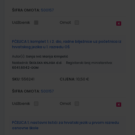
ŠIFRA OMOTA:
500157
Udžbenik
Omot
PČELICA 1; komplet 1. i 2. dio, radne bilježnice uz početnica iz
hrvatskog jezika u 1. razredu OŠ
Autor(i):
Sonja Ivić Marija Krmpotić
Nakladnik:
ŠKOLSKA KNJIGA d.d.
Registarski broj ministarstva:
6041;6042-DOM
SKU:
CIJENA:
556241
10,50 €
ŠIFRA OMOTA:
500157
Udžbenik
Omot
PČELICA 1; nastavni listići za hrvatski jezik u prvom razredu
osnovne škole