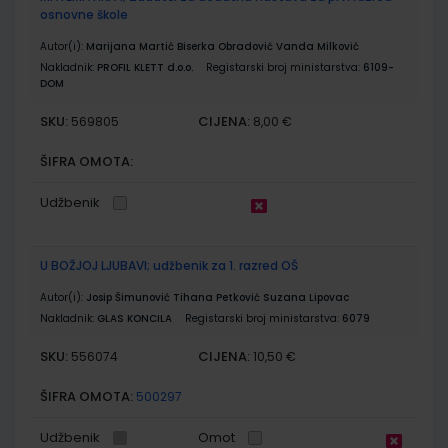
osnovne škole
Autor(i):
Marijana Martić Biserka Obradović Vanda Milković
Nakladnik:
PROFIL KLETT d.o.o.
Registarski broj ministarstva:
6109-
DOM
SKU:
CIJENA:
569805
8,00 €
ŠIFRA OMOTA:
Udžbenik
U BOŽJOJ LJUBAVI; udžbenik za 1. razred OŠ
Autor(i):
Josip Šimunović Tihana Petković Suzana Lipovac
Nakladnik:
GLAS KONCILA
Registarski broj ministarstva:
6079
SKU:
CIJENA:
556074
10,50 €
ŠIFRA OMOTA:
500297
Udžbenik
Omot