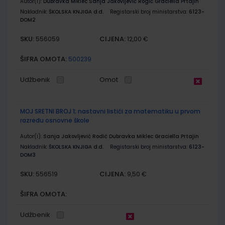
Autor(i):
Dubravka Miklec Sanja Jakovljević Rogić Graciella Prtajin
Nakladnik:
ŠKOLSKA KNJIGA d.d.
Registarski broj ministarstva:
6123-
DOM2
SKU:
CIJENA:
556059
12,00 €
ŠIFRA OMOTA:
500239
Udžbenik
Omot
MOJ SRETNI BROJ 1; nastavni listići za matematiku u prvom
razredu osnovne škole
Autor(i):
Sanja Jakovljević Rodić Dubravka Miklec Graciella Prtajin
Nakladnik:
ŠKOLSKA KNJIGA d.d.
Registarski broj ministarstva:
6123-
DOM3
SKU:
CIJENA:
556519
9,50 €
ŠIFRA OMOTA:
Udžbenik