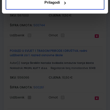
Nakladnik:
ŠKOLSKA KNJIGA d.d.
Registarski broj ministarstva:
7001-
Prilagodi
DOM
SKU:
CIJENA:
567003
11,50 €
ŠIFRA OMOTA:
500744
Udžbenik
Omot
POGLED U SVIJET 1 TRAGOM PRIRODE I DRUŠTVA; radni
udžbenik za 1. razred osnovne škole
Autor(i):
Sanja Škreblin Nataša Svoboda Arnautov Sanja Basta
Nakladnik:
PROFIL KLETT d.o.o.
Registarski broj ministarstva:
6149
SKU:
CIJENA:
556066
10,50 €
ŠIFRA OMOTA:
500261
Udžbenik
Omot