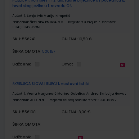
PČELICA 1; komplet 1. i 2. dio, radne bilježnice uz početnica iz
hrvatskog jezika u 1. razredu OŠ
Autor(i):
Sonja Ivić Marija Krmpotić
Nakladnik:
ŠKOLSKA KNJIGA d.d.
Registarski broj ministarstva:
6041;6042-DOM
SKU:
CIJENA:
556241
10,50 €
ŠIFRA OMOTA:
500157
Udžbenik
Omot
ŠKRINJICA SLOVA I RIJEČI 1; nastavni listići
Autor(i):
Vesna Marjanović Marina Gabelica Andrea Škribulja Horvat
Nakladnik:
ALFA d.d.
Registarski broj ministarstva:
6031-DOM2
SKU:
CIJENA:
556198
8,00 €
ŠIFRA OMOTA:
Udžbenik