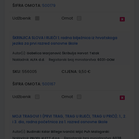
ŠIFRA OMOTA:
500179
Udžbenik
Omot
ŠKRINJICA SLOVA I RIJEČI 1; radna bilježnica iz hrvatskoga
jezika za prvi razred osnovne škole
Autor(i):
Gabelica Marjanović Škribulja Horvat Težak
Nakladnik:
ALFA d.d.
Registarski broj ministarstva:
6031-DOM
SKU:
CIJENA:
556005
9,50 €
ŠIFRA OMOTA:
500167
Udžbenik
Omot
MOJI TRAGOVI 1 (PRVI TRAG, TRAG U RIJEČI, TRAG U PRIČI); 1., 2.
i 3. dio, radna početnica za 1. razred osnovne škole
Autor(i):
Budinski Kolar Billege Ivančić Mijić Puh Malogorski
Nakladnik:
PROFIL KLETT d.o.o.
Registarski broj ministarstva:
6038