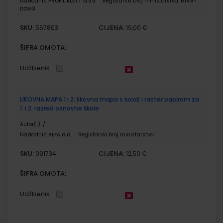
Nakladnik:
PROFIL KLETT d.o.o.
Registarski broj ministarstva:
6149-
DOM3
SKU:
CIJENA:
567803
19,00 €
ŠIFRA OMOTA:
Udžbenik
LIKOVNA MAPA 1 i 2; likovna mapa s kolaž i raster papirom za
1. i 2. razred osnovne škole
Autor(i):
/
Nakladnik:
ALFA d.d.
Registarski broj ministarstva:
SKU:
CIJENA:
991734
12,50 €
ŠIFRA OMOTA:
Udžbenik