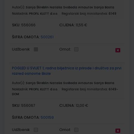
Autor(i):
Sanja Škreblin Nataša Svoboda Arnautov Sanja Basta
Nakladnik:
PROFIL KLETT d.o.o.
Registarski broj ministarstva:
6149
SKU:
CIJENA:
556066
11,55 €
ŠIFRA OMOTA:
500261
Udžbenik
Omot
POGLED U SVIJET 1; radna bilježnica iz prirode i društva za prvi
razred osnovne škole
Autor(i):
Sanja Škreblin Nataša Svoboda Arnautov Sanja Basta
Nakladnik:
PROFIL KLETT d.o.o.
Registarski broj ministarstva:
6149-
DOM
SKU:
CIJENA:
556067
12,00 €
ŠIFRA OMOTA:
500159
Udžbenik
Omot