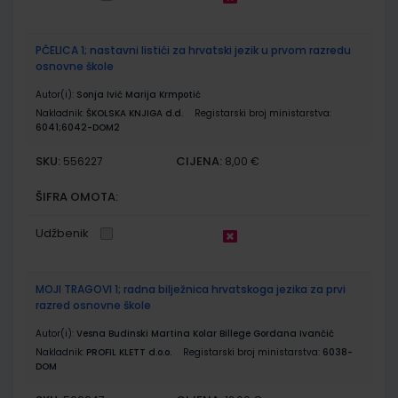
PČELICA 1; nastavni listići za hrvatski jezik u prvom razredu
osnovne škole
Autor(i):
Sonja Ivić Marija Krmpotić
Nakladnik:
ŠKOLSKA KNJIGA d.d.
Registarski broj ministarstva:
6041;6042-DOM2
SKU:
CIJENA:
556227
8,00 €
ŠIFRA OMOTA:
Udžbenik
MOJI TRAGOVI 1; radna bilježnica hrvatskoga jezika za prvi
razred osnovne škole
Autor(i):
Vesna Budinski Martina Kolar Billege Gordana Ivančić
Nakladnik:
PROFIL KLETT d.o.o.
Registarski broj ministarstva:
6038-
DOM