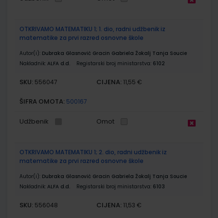
OTKRIVAMO MATEMATIKU 1; 1. dio, radni udžbenik iz
matematike za prvi razred osnovne škole
Autor(i):
Dubraka Glasnović Gracin Gabriela Žokalj Tanja Soucie
Nakladnik:
ALFA d.d.
Registarski broj ministarstva:
6102
SKU:
CIJENA:
556047
11,55 €
ŠIFRA OMOTA:
500167
Udžbenik
Omot
OTKRIVAMO MATEMATIKU 1; 2. dio, radni udžbenik iz
matematike za prvi razred osnovne škole
Autor(i):
Dubraka Glasnović Gracin Gabriela Žokalj Tanja Soucie
Nakladnik:
ALFA d.d.
Registarski broj ministarstva:
6103
SKU:
CIJENA:
556048
11,53 €