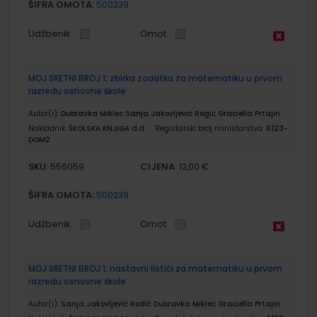
ŠIFRA OMOTA:
500239
Udžbenik
Omot
MOJ SRETNI BROJ 1; zbirka zadatka za matematiku u prvom
razredu osnovne škole
Autor(i):
Dubravka Miklec Sanja Jakovljević Rogić Graciella Prtajin
Nakladnik:
ŠKOLSKA KNJIGA d.d.
Registarski broj ministarstva:
6123-
DOM2
SKU:
CIJENA:
556059
12,00 €
ŠIFRA OMOTA:
500239
Udžbenik
Omot
MOJ SRETNI BROJ 1; nastavni listići za matematiku u prvom
razredu osnovne škole
Autor(i):
Sanja Jakovljević Rodić Dubravka Miklec Graciella Prtajin