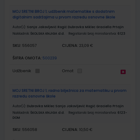
MOJ SRETNI BROJ 1; udžbenik matematike s dodatnim
digitalnim sadržajima u prvom razredu osnovne škole
Autor(i):
Sanja Jakovljević Rogić Dubravka Miklec Graciella Prtajin
Nakladnik:
ŠKOLSKA KNJIGA d.d.
Registarski broj ministarstva:
6123
SKU:
CIJENA:
556057
23,09 €
ŠIFRA OMOTA:
500239
Udžbenik
Omot
MOJ SRETNI BROJ 1; radna bilježnica za matematiku u prvom
razredu osnovne škole
Autor(i):
Dubravka Miklec Sanja Jakovljević Rogić Graciella Prtajin
Nakladnik:
ŠKOLSKA KNJIGA d.d.
Registarski broj ministarstva:
6123-
DOM
SKU:
CIJENA:
556058
10,50 €