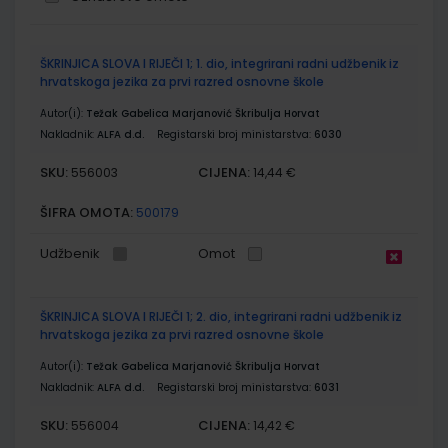
Grupirani
ŠKRINJICA SLOVA I RIJEČI 1; 1. dio, integrirani radni udžbenik iz
proizvodi
hrvatskoga jezika za prvi razred osnovne škole
Autor(i):
Težak Gabelica Marjanović Škribulja Horvat
Nakladnik:
ALFA d.d.
Registarski broj ministarstva:
6030
SKU:
CIJENA:
556003
14,44 €
ŠIFRA OMOTA:
500179
Udžbenik
Omot
ŠKRINJICA SLOVA I RIJEČI 1; 2. dio, integrirani radni udžbenik iz
hrvatskoga jezika za prvi razred osnovne škole
Autor(i):
Težak Gabelica Marjanović Škribulja Horvat
Nakladnik:
ALFA d.d.
Registarski broj ministarstva:
6031
SKU:
CIJENA:
556004
14,42 €