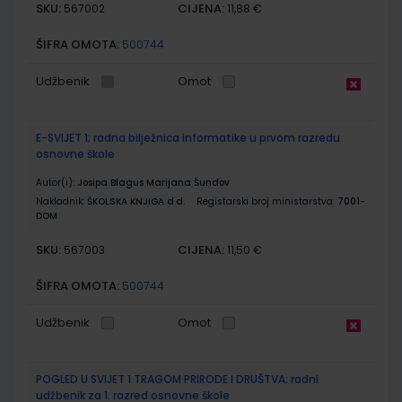
SKU:
CIJENA:
567002
11,88 €
ŠIFRA OMOTA:
500744
Udžbenik
Omot
E-SVIJET 1; radna bilježnica informatike u prvom razredu
osnovne škole
Autor(i):
Josipa Blagus Marijana Šundov
Nakladnik:
ŠKOLSKA KNJIGA d.d.
Registarski broj ministarstva:
7001-
DOM
SKU:
CIJENA:
567003
11,50 €
ŠIFRA OMOTA:
500744
Udžbenik
Omot
POGLED U SVIJET 1 TRAGOM PRIRODE I DRUŠTVA; radni
udžbenik za 1. razred osnovne škole