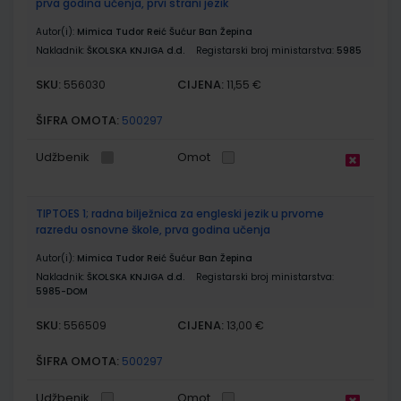
prva godina učenja, prvi strani jezik
Autor(i):
Mimica Tudor Reić Šućur Ban Žepina
Nakladnik:
ŠKOLSKA KNJIGA d.d.
Registarski broj ministarstva:
5985
SKU:
CIJENA:
556030
11,55 €
ŠIFRA OMOTA:
500297
Udžbenik
Omot
TIPTOES 1; radna bilježnica za engleski jezik u prvome
razredu osnovne škole, prva godina učenja
Autor(i):
Mimica Tudor Reić Šućur Ban Žepina
Nakladnik:
ŠKOLSKA KNJIGA d.d.
Registarski broj ministarstva:
5985-DOM
SKU:
CIJENA:
556509
13,00 €
ŠIFRA OMOTA:
500297
Udžbenik
Omot