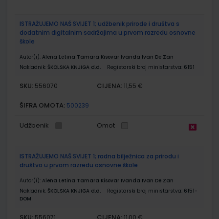
ISTRAŽUJEMO NAŠ SVIJET 1; udžbenik prirode i društva s
dodatnim digitalnim sadržajima u prvom razredu osnovne
škole
Autor(i):
Alena Letina Tamara Kisovar Ivanda Ivan De Zan
Nakladnik:
ŠKOLSKA KNJIGA d.d.
Registarski broj ministarstva:
6151
SKU:
CIJENA:
556070
11,55 €
ŠIFRA OMOTA:
500239
Udžbenik
Omot
ISTRAŽUJEMO NAŠ SVIJET 1; radna bilježnica za prirodu i
društvo u prvom razredu osnovne škole
Autor(i):
Alena Letina Tamara Kisovar Ivanda Ivan De Zan
Nakladnik:
ŠKOLSKA KNJIGA d.d.
Registarski broj ministarstva:
6151-
DOM
SKU:
CIJENA:
556071
11,00 €