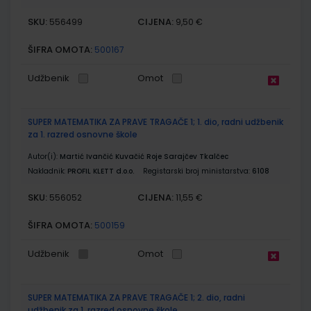
SKU:
CIJENA:
556499
9,50 €
ŠIFRA OMOTA:
500167
Udžbenik
Omot
SUPER MATEMATIKA ZA PRAVE TRAGAČE 1; 1. dio, radni udžbenik
za 1. razred osnovne škole
Autor(i):
Martić Ivančić Kuvačić Roje Sarajčev Tkalčec
Nakladnik:
PROFIL KLETT d.o.o.
Registarski broj ministarstva:
6108
SKU:
CIJENA:
556052
11,55 €
ŠIFRA OMOTA:
500159
Udžbenik
Omot
SUPER MATEMATIKA ZA PRAVE TRAGAČE 1; 2. dio, radni
udžbenik za 1. razred osnovne škole