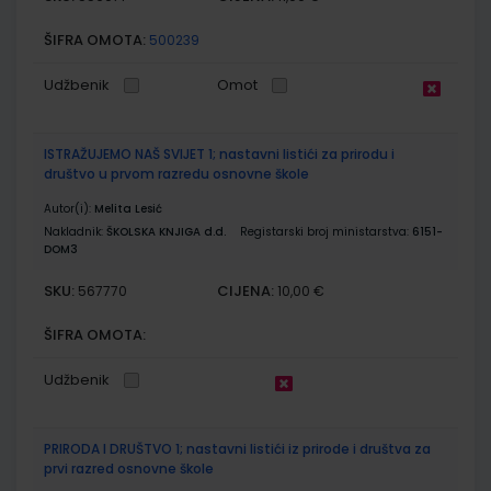
ŠIFRA OMOTA:
500239
Udžbenik
Omot
ISTRAŽUJEMO NAŠ SVIJET 1; nastavni listići za prirodu i
društvo u prvom razredu osnovne škole
Autor(i):
Melita Lesić
Nakladnik:
ŠKOLSKA KNJIGA d.d.
Registarski broj ministarstva:
6151-
DOM3
SKU:
CIJENA:
567770
10,00 €
ŠIFRA OMOTA:
Udžbenik
PRIRODA I DRUŠTVO 1; nastavni listići iz prirode i društva za
prvi razred osnovne škole