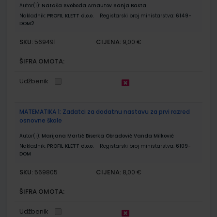
Autor(i):
Nataša Svoboda Arnautov Sanja Basta
Nakladnik:
PROFIL KLETT d.o.o.
Registarski broj ministarstva:
6149-
DOM2
SKU:
CIJENA:
569491
9,00 €
ŠIFRA OMOTA:
Udžbenik
MATEMATIKA 1; Zadatci za dodatnu nastavu za prvi razred
osnovne škole
Autor(i):
Marijana Martić Biserka Obradović Vanda Milković
Nakladnik:
PROFIL KLETT d.o.o.
Registarski broj ministarstva:
6109-
DOM
SKU:
CIJENA:
569805
8,00 €
ŠIFRA OMOTA:
Udžbenik