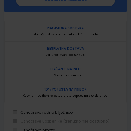
NAGRADNA SMS IGRA
Mogućnost osvajanja neke od 101 nagrade
BESPLATNA DOSTAVA
Za iznose veće od 62,50€
PLAĆANJE NA RATE
do 12 rata bez kamata
10% POPUSTA NA PRIBOR
Kupnjom udžbenika ostvarujete popust na školski pribor
Označi sve radne bilježnice
Označi sve udžbenike (trenutno nije dostupno)
Označi sve omote