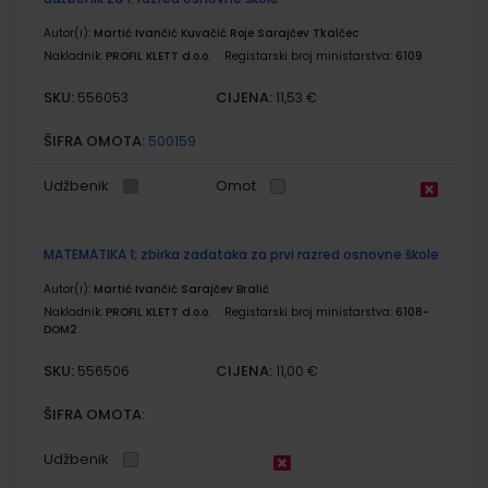
Autor(i):
Martić Ivančić Kuvačić Roje Sarajčev Tkalčec
Nakladnik:
PROFIL KLETT d.o.o.
Registarski broj ministarstva:
6109
SKU:
CIJENA:
556053
11,53 €
ŠIFRA OMOTA:
500159
Udžbenik
Omot
MATEMATIKA 1; zbirka zadataka za prvi razred osnovne škole
Autor(i):
Martić Ivančić Sarajčev Bralić
Nakladnik:
PROFIL KLETT d.o.o.
Registarski broj ministarstva:
6108-
DOM2
SKU:
CIJENA:
556506
11,00 €
ŠIFRA OMOTA:
Udžbenik