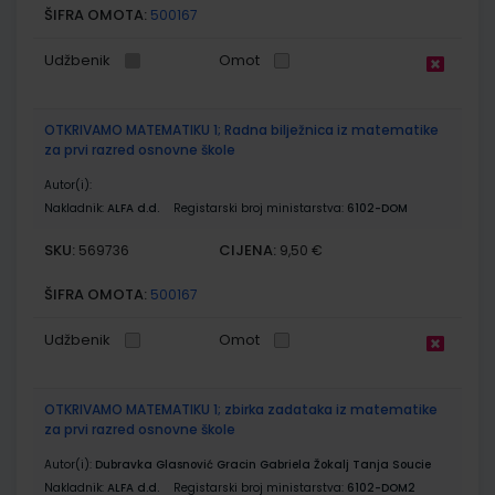
ŠIFRA OMOTA:
500167
Udžbenik
Omot
OTKRIVAMO MATEMATIKU 1; Radna bilježnica iz matematike
za prvi razred osnovne škole
Autor(i):
Nakladnik:
ALFA d.d.
Registarski broj ministarstva:
6102-DOM
SKU:
CIJENA:
569736
9,50 €
ŠIFRA OMOTA:
500167
Udžbenik
Omot
OTKRIVAMO MATEMATIKU 1; zbirka zadataka iz matematike
za prvi razred osnovne škole
Autor(i):
Dubravka Glasnović Gracin Gabriela Žokalj Tanja Soucie
Nakladnik:
ALFA d.d.
Registarski broj ministarstva:
6102-DOM2