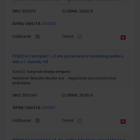
SKU:
CIJENA:
556010
28,86 €
ŠIFRA OMOTA:
500261
Udžbenik
Omot
PČELICA 1; komplet 1. i 2 dio, početnica iz hrvatskog jezika s
dds u 1. razredu OŠ
Autor(i):
Sonja Ivić Marija Krmpotić
Nakladnik:
ŠKOLSKA KNJIGA d.d.
Registarski broj ministarstva:
6041;6042
SKU:
CIJENA:
556240
28,86 €
ŠIFRA OMOTA:
500157
Udžbenik
Omot