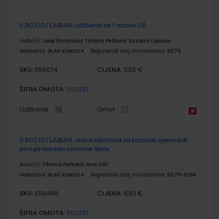
U BOŽJOJ LJUBAVI; udžbenik za 1. razred OŠ
Autor(i):
Josip Šimunović Tihana Petković Suzana Lipovac
Nakladnik:
GLAS KONCILA
Registarski broj ministarstva:
6079
SKU:
CIJENA:
556074
11,55 €
ŠIFRA OMOTA:
500297
Udžbenik
Omot
U BOŽJOJ LJUBAVI; radna bilježnica za katolički vjeronauk
prvoga razreda osnovne škole
Autor(i):
Tihana Petković Ana Volf
Nakladnik:
GLAS KONCILA
Registarski broj ministarstva:
6079-DOM
SKU:
CIJENA:
556498
8,80 €
ŠIFRA OMOTA:
500297