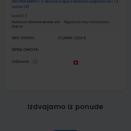
LIKOVNA MAPA 1 i 2; likovna mapa s kolažnim papirom za 1. i 2.
razred OŠ
Autor(i):
/
Nakladnik:
ŠKOLSKA KNJIGA d.d.
Registarski broj ministarstva:
014174
SKU:
CIJENA:
569363
12,50 €
ŠIFRA OMOTA:
Udžbenik
Izdvajamo iz ponude