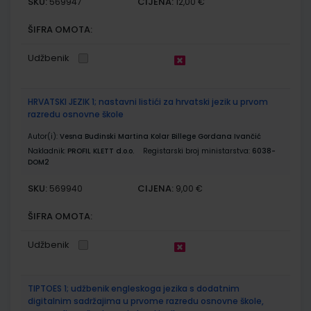
SKU:
CIJENA:
569947
12,00 €
ŠIFRA OMOTA:
Udžbenik
HRVATSKI JEZIK 1; nastavni listići za hrvatski jezik u prvom
razredu osnovne škole
Autor(i):
Vesna Budinski Martina Kolar Billege Gordana Ivančić
Nakladnik:
PROFIL KLETT d.o.o.
Registarski broj ministarstva:
6038-
DOM2
SKU:
CIJENA:
569940
9,00 €
ŠIFRA OMOTA:
Udžbenik
TIPTOES 1; udžbenik engleskoga jezika s dodatnim
digitalnim sadržajima u prvome razredu osnovne škole,