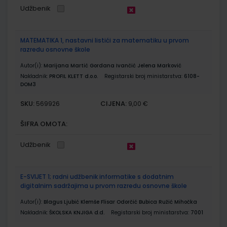
Udžbenik
MATEMATIKA 1, nastavni listići za matematiku u prvom
razredu osnovne škole
Autor(i):
Marijana Martić Gordana Ivančić Jelena Marković
Nakladnik:
PROFIL KLETT d.o.o.
Registarski broj ministarstva:
6108-
DOM3
SKU:
CIJENA:
569926
9,00 €
ŠIFRA OMOTA:
Udžbenik
E-SVIJET 1; radni udžbenik informatike s dodatnim
digitalnim sadržajima u prvom razredu osnovne škole
Autor(i):
Blagus Ljubić Klemše Flisar Odorčić Bubica Ružić Mihočka
Nakladnik:
ŠKOLSKA KNJIGA d.d.
Registarski broj ministarstva:
7001