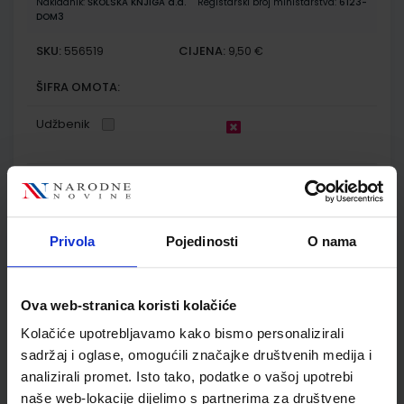
Nakladnik:
ŠKOLSKA KNJIGA d.d.
Registarski broj ministarstva:
6123-
DOM3
SKU:
CIJENA:
556519
9,50 €
ŠIFRA OMOTA:
Udžbenik
OTKRIVAMO MATEMATIKU 1; listići za dodatnu nastavu u
prvom razredu za osnovnu školu
Autor(i):
Dubravka Glasnović Gracin Gabriela Žokalj Tanja Soucie
Privola
Pojedinosti
O nama
Nakladnik:
ALFA d.d.
Registarski broj ministarstva:
6103-DOM
SKU:
CIJENA:
556500
9,00 €
Ova web-stranica koristi kolačiće
ŠIFRA OMOTA:
Kolačiće upotrebljavamo kako bismo personalizirali
Udžbenik
sadržaj i oglase, omogućili značajke društvenih medija i
analizirali promet. Isto tako, podatke o vašoj upotrebi
naše web-lokacije dijelimo s partnerima za društvene