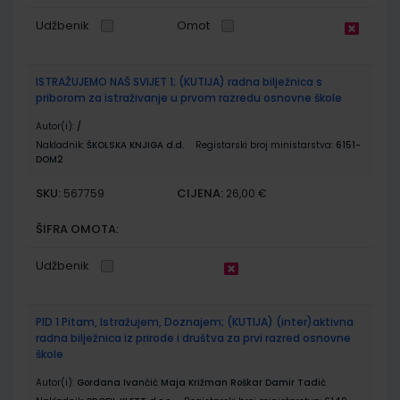
Udžbenik
Omot
ISTRAŽUJEMO NAŠ SVIJET 1; (KUTIJA) radna bilježnica s
priborom za istraživanje u prvom razredu osnovne škole
Autor(i):
/
Nakladnik:
ŠKOLSKA KNJIGA d.d.
Registarski broj ministarstva:
6151-
DOM2
SKU:
CIJENA:
567759
26,00 €
ŠIFRA OMOTA:
Udžbenik
PID 1 Pitam, Istražujem, Doznajem; (KUTIJA) (inter)aktivna
radna bilježnica iz prirode i društva za prvi razred osnovne
škole
Autor(i):
Gordana Ivančić Maja Križman Roškar Damir Tadić