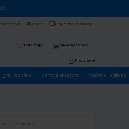
 €
sta pitanja
Vodiči
Preuzmite kataloge
Lista želja
Moja košarica
Prijavite se
Igra i kreativa
Darovni program
Čišćenje i higijena
utno nije dostupno)