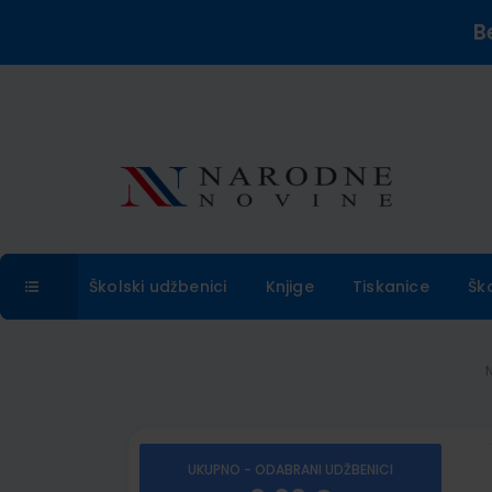
B
Školski udžbenici
Knjige
Tiskanice
Šk
UKUPNO - ODABRANI UDŽBENICI