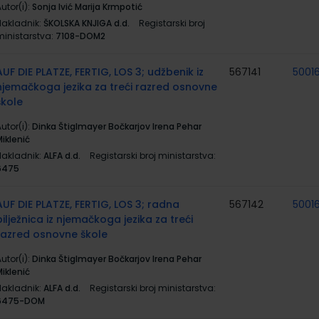
utor(i):
Sonja Ivić Marija Krmpotić
Nakladnik:
ŠKOLSKA KNJIGA d.d.
Registarski broj
ministarstva:
7108-DOM2
AUF DIE PLATZE, FERTIG, LOS 3; udžbenik iz
567141
5001
njemačkoga jezika za treći razred osnovne
škole
utor(i):
Dinka Štiglmayer Bočkarjov Irena Pehar
iklenić
Nakladnik:
ALFA d.d.
Registarski broj ministarstva:
6475
AUF DIE PLATZE, FERTIG, LOS 3; radna
567142
5001
bilježnica iz njemačkoga jezika za treći
razred osnovne škole
utor(i):
Dinka Štiglmayer Bočkarjov Irena Pehar
iklenić
Nakladnik:
ALFA d.d.
Registarski broj ministarstva:
6475-DOM