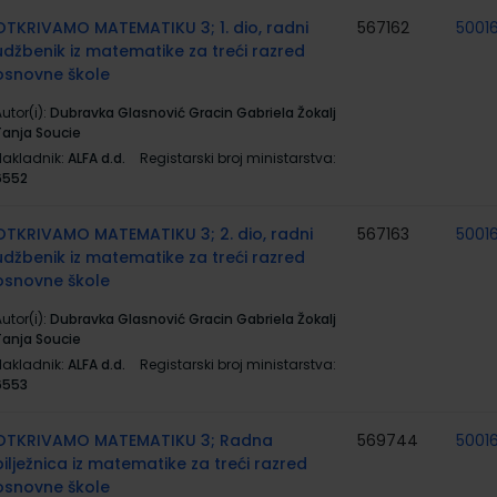
OTKRIVAMO MATEMATIKU 3; 1. dio, radni
567162
5001
udžbenik iz matematike za treći razred
osnovne škole
utor(i):
Dubravka Glasnović Gracin Gabriela Žokalj
Tanja Soucie
Nakladnik:
ALFA d.d.
Registarski broj ministarstva:
6552
OTKRIVAMO MATEMATIKU 3; 2. dio, radni
567163
5001
udžbenik iz matematike za treći razred
osnovne škole
utor(i):
Dubravka Glasnović Gracin Gabriela Žokalj
Tanja Soucie
Nakladnik:
ALFA d.d.
Registarski broj ministarstva:
6553
OTKRIVAMO MATEMATIKU 3; Radna
569744
5001
bilježnica iz matematike za treći razred
osnovne škole