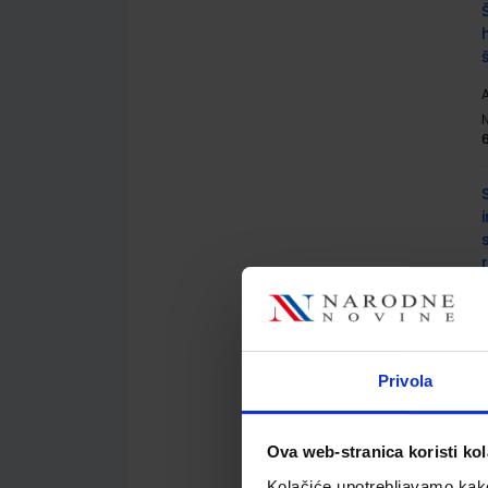
A
A
Privola
Ova web-stranica koristi kol
A
Kolačiće upotrebljavamo kako 