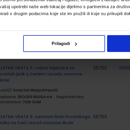
ministarstva:
7088-DOM
vašoj upotrebi naše web-lokacije dijelimo s partnerima za društv
rati s drugim podacima koje ste im pružili ili koje su prikupili do
ZLATNA VRATA 3; komplet 1. i 2. dio,
567121
50016
integrirani radni udžbenik hrvatskoga jezika
s dds u trećem razredu OŠ
utor(i):
Sonja Ivić Marija Krmpotić
Prilagodi
Nakladnik:
ŠKOLSKA KNJIGA d.d.
Registarski broj
ministarstva:
7108
ZLATNA VRATA 3; radna bilježnica za
567122
5001
hrvatski jezik u trećem razredu osnovne
škole
utor(i):
Sonja Ivić Marija Krmpotić
Nakladnik:
ŠKOLSKA KNJIGA d.d.
Registarski broj
ministarstva:
7108-DOM
ZLATNA VRATA 3; nastavni listići hrvatskoga
567123
jezika za treći razred osnovne škole