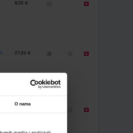
8,00 €
1
27,02 €
O nama
1
8,00 €
enih medija i analizirali