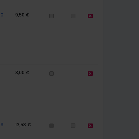
60
9,50 €
8,00 €
79
13,53 €