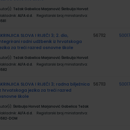
utor(i):
Težak Gabelica Marjanović Škribulja Horvat
Nakladnik:
ALFA d.d.
Registarski broj ministarstva:
6581
ŠKRINJICA SLOVA I RIJEČI 3; 2. dio,
567112
5001
integrirani radni udžbenik iz hrvatskoga
jezika za treći razred osnovne škole
utor(i):
Težak Gabelica Marjanović Škribulja Horvat
Nakladnik:
ALFA d.d.
Registarski broj ministarstva:
6582
ŠKRINJICA SLOVA I RIJEČI 3; radna bilježnica
567113
5001
iz hrvatskoga jezika za treći razred
osnovne škole
utor(i):
Škribulja Horvat Marjanović Gabelica Težak
Nakladnik:
ALFA d.d.
Registarski broj ministarstva:
6582-DOM