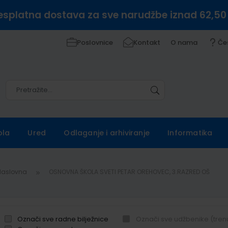
esplatna dostava za sve narudžbe iznad 62,50
Poslovnice
Kontakt
O nama
Če
Pretražite
Pretražite
ola
Ured
Odlaganje i arhiviranje
Informatika
Naslovna
OSNOVNA ŠKOLA SVETI PETAR OREHOVEC, 3.RAZRED OŠ
Označi sve radne bilježnice
Označi sve udžbenike (tren