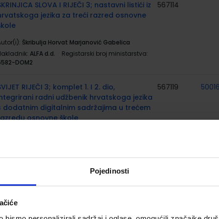
ŠKRINJICA SLOVA I RIJEČI 3; nastavni listići iz
567114
hrvatskoga jezika za treći razred osnovne
škole
utor(i):
Škribulja Horvat Marjanović Gabelica
Nakladnik:
ALFA d.d.
Registarski broj ministarstva:
6582-DOM2
SVIJET RIJEČI 3; komplet 1. I 2. dio,
567119
50016
integrirani radni udžbenik hrvatskoga jezika
s dodatnim digitalnim sadržajima u trećem
razredu osnovne škole
utor(i):
Španić Jurić Zokić Vladušić
Nakladnik:
ŠKOLSKA KNJIGA d.d.
Registarski broj
ministarstva:
7088
Pojedinosti
SVIJET RIJEČI 3; nastavni listići za hrvatski
567120
50016
jezik u trećem razredu osnovne škole
ačiće
utor(i):
Jurić Španić Zokić Vladušić
Nakladnik:
ŠKOLSKA KNJIGA d.d.
Registarski broj
bismo personalizirali sadržaj i oglase, omogućili značajke društv