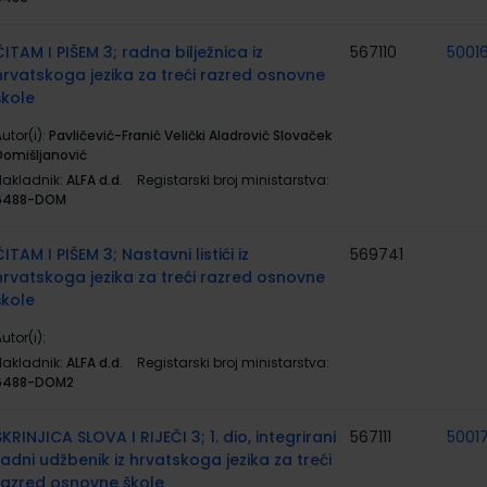
ČITAM I PIŠEM 3; radna bilježnica iz
567110
5001
hrvatskoga jezika za treći razred osnovne
škole
utor(i):
Pavličević-Franić Velički Aladrović Slovaček
Domišljanović
Nakladnik:
ALFA d.d.
Registarski broj ministarstva:
6488-DOM
ČITAM I PIŠEM 3; Nastavni listići iz
569741
hrvatskoga jezika za treći razred osnovne
škole
utor(i):
Nakladnik:
ALFA d.d.
Registarski broj ministarstva:
6488-DOM2
ŠKRINJICA SLOVA I RIJEČI 3; 1. dio, integrirani
567111
5001
radni udžbenik iz hrvatskoga jezika za treći
razred osnovne škole