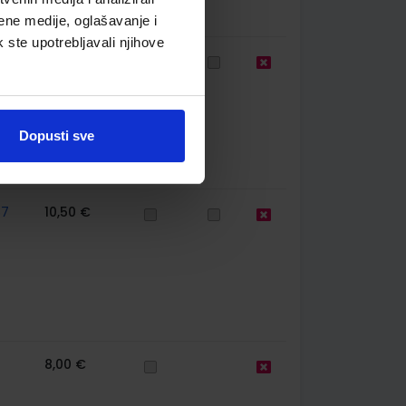
ene medije, oglašavanje i
k ste upotrebljavali njihove
1
27,02 €
Dopusti sve
57
10,50 €
8,00 €