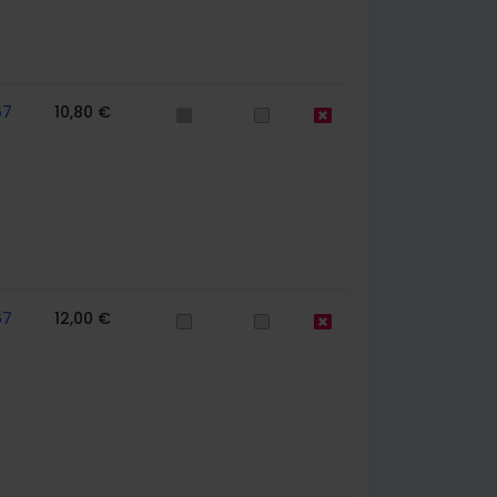
67
10,80 €
67
12,00 €