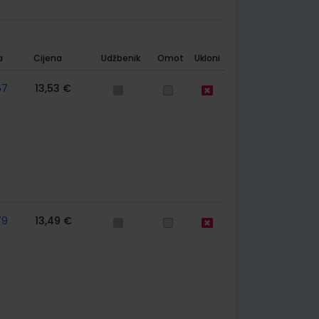
a
Cijena
Udžbenik
Omot
Ukloni
67
13,53 €
79
13,49 €