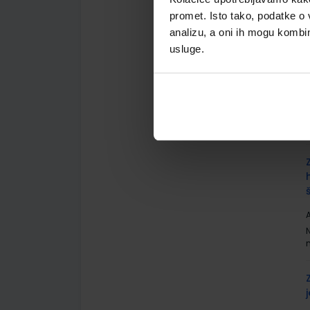
promet. Isto tako, podatke o 
analizu, a oni ih mogu kombini
usluge.
A
A