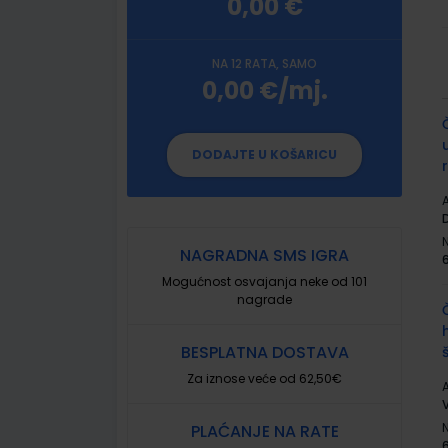
0,00 €
NA 12 RATA, SAMO
0,00 €/mj.
G
p
DODAJTE U KOŠARICU
A
NAGRADNA SMS IGRA
Mogućnost osvajanja neke od 101
nagrade
BESPLATNA DOSTAVA
Za iznose veće od 62,50€
A
V
PLAĆANJE NA RATE