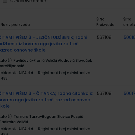
Označi sve omote
Šifra
Šifra
Naziv proizvoda
Proizvoda
omot
rupirani
roizvodi
ČITAM I PIŠEM 3 - JEZIČNI UDŽBENIK; radni
567108
5001
udžbenik iz hrvatskoga jezika za treći
razred osnovne škole
utor(i):
Pavličević-Franić Velički Aladrović Slovaček
Domišljanović
Nakladnik:
ALFA d.d.
Registarski broj ministarstva:
6488
ČITAM I PIŠEM 3 - ČITANKA; radna čitanka iz
567109
5001
hrvatskoga jezika za treći razred osnovne
škole
utor(i):
Tamara Turza-Bogdan Slavica Pospiš
ladimira Velički
Nakladnik:
ALFA d.d.
Registarski broj ministarstva:
6489