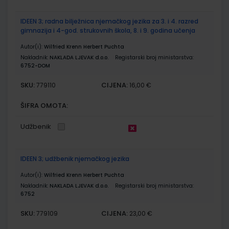
IDEEN 3; radna bilježnica njemačkog jezika za 3. i 4. razred
gimnazija i 4-god. strukovnih škola, 8. i 9. godina učenja
Autor(i):
Wilfried Krenn Herbert Puchta
Nakladnik:
NAKLADA LJEVAK d.o.o.
Registarski broj ministarstva:
6752-DOM
SKU:
CIJENA:
779110
16,00 €
ŠIFRA OMOTA:
Udžbenik
IDEEN 3; udžbenik njemačkog jezika
Autor(i):
Wilfried Krenn Herbert Puchta
Nakladnik:
NAKLADA LJEVAK d.o.o.
Registarski broj ministarstva:
6752
SKU:
CIJENA:
779109
23,00 €