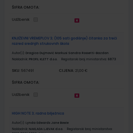
ŠIFRA OMOTA:
Udžbenik
KNJIŽEVNI VREMEPLOV 3; (105 sati godišnje) čitanka za treći
razred srednjih strukovnih škola
Autor(i):
Dragica Dujmović Markusi Sandra Rossetti-Bazdan
Nakladnik:
PROFIL KLETT d.o.o.
Registarski broj ministarstva:
6873
SKU:
CIJENA:
567491
21,00 €
ŠIFRA OMOTA:
Udžbenik
HIGH NOTE 3; radna bilježnica
Autor(i):
Lynda Edwards Jane Bowie
Nakladnik:
NAKLADA LJEVAK d.o.o.
Registarski broj ministarstva: