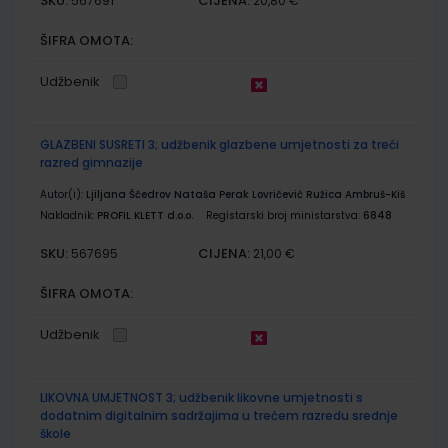
SKU:
CIJENA:
567691
20,80 €
ŠIFRA OMOTA:
Udžbenik
GLAZBENI SUSRETI 3; udžbenik glazbene umjetnosti za treći
razred gimnazije
Autor(i):
Ljiljana Ščedrov Nataša Perak Lovričević Ružica Ambruš-Kiš
Nakladnik:
PROFIL KLETT d.o.o.
Registarski broj ministarstva:
6848
SKU:
CIJENA:
567695
21,00 €
ŠIFRA OMOTA:
Udžbenik
LIKOVNA UMJETNOST 3; udžbenik likovne umjetnosti s
dodatnim digitalnim sadržajima u trećem razredu srednje
škole