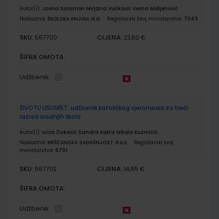
Autor(i):
Jasna Salamon Mirjana Vučković Vesna Mišljenović
Nakladnik:
ŠKOLSKA KNJIGA d.d.
Registarski broj ministarstva:
7043
SKU:
CIJENA:
567700
23,60 €
ŠIFRA OMOTA:
Udžbenik
ŽIVOTU USUSRET; udžbenik katoličkog vjeronauka za treći
razred srednjih škola
Autor(i):
Ivica Živković Sandra Košta Nikola Kuzmičić
Nakladnik:
KRŠĆANSKA SADAŠNJOST d.o.o.
Registarski broj
ministarstva:
6701
SKU:
CIJENA:
567702
14,65 €
ŠIFRA OMOTA:
Udžbenik