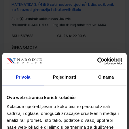
MATEMATIKA 3; (4 ili 5 sati nastave tjedno) 1. dio, udžbenik
za 3. razred gimnazija i strukovnih škola
Autor(i):
Branimir Dakić Neven Elezović
Nakladnik:
ELEMENT d.o.o.
Registarski broj ministarstva:
6683
SKU:
CIJENA:
567633
22,00 €
ŠIFRA OMOTA:
Udžbenik
Privola
Pojedinosti
O nama
MATEMATIKA 3; (4 ili 5 sati nastave tjedno) 2. dio, udžbenik
za 3. razred gimnazija i strukovnih škola
Autor(i):
Branimir Dakić Neven Elezović
Ova web-stranica koristi kolačiće
Nakladnik:
ELEMENT d.o.o.
Registarski broj ministarstva:
6684
Kolačiće upotrebljavamo kako bismo personalizirali
SKU:
CIJENA:
567634
22,00 €
sadržaj i oglase, omogućili značajke društvenih medija i
ŠIFRA OMOTA:
analizirali promet. Isto tako, podatke o vašoj upotrebi
naše web-lokacije dijelimo s partnerima za društvene