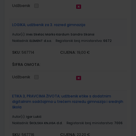
Udžbenik
LOGIKA; udžbenik za 3. razred gimnazija
Autor(i):
Ines Skelac Marko Kardum Sandro Skansi
Nakladnik:
ELEMENT d.o.o.
Registarski broj ministarstva:
6672
SKU:
CIJENA:
567714
19,00 €
ŠIFRA OMOTA:
Udžbenik
ETIKA 3, PRAVCIMA ŽIVOTA; udžbenik etike s dodatnim
digitalnim sadržajima u trećem razredu gimnazija i srednjih
škola
Autor(i):
Igor Lukić
Nakladnik:
ŠKOLSKA KNJIGA d.d.
Registarski broj ministarstva:
7006
SKU:
CIJENA:
567716
22,20 €