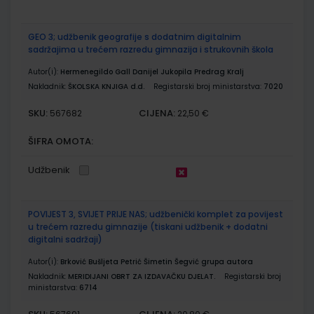
GEO 3; udžbenik geografije s dodatnim digitalnim
sadržajima u trećem razredu gimnazija i strukovnih škola
Autor(i):
Hermenegildo Gall Danijel Jukopila Predrag Kralj
Nakladnik:
ŠKOLSKA KNJIGA d.d.
Registarski broj ministarstva:
7020
SKU:
CIJENA:
567682
22,50 €
ŠIFRA OMOTA:
Udžbenik
POVIJEST 3, SVIJET PRIJE NAS; udžbenički komplet za povijest
u trećem razredu gimnazije (tiskani udžbenik + dodatni
digitalni sadržaji)
Autor(i):
Brković Bušljeta Petrić Šimetin Šegvić grupa autora
Nakladnik:
MERIDIJANI OBRT ZA IZDAVAČKU DJELAT.
Registarski broj
ministarstva:
6714