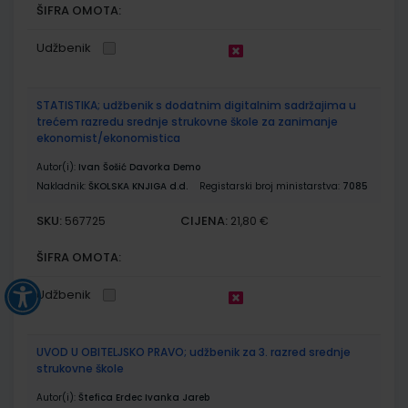
ŠIFRA OMOTA:
Udžbenik
STATISTIKA; udžbenik s dodatnim digitalnim sadržajima u
trećem razredu srednje strukovne škole za zanimanje
ekonomist/ekonomistica
Autor(i):
Ivan Šošić Davorka Demo
Nakladnik:
ŠKOLSKA KNJIGA d.d.
Registarski broj ministarstva:
7085
SKU:
CIJENA:
567725
21,80 €
ŠIFRA OMOTA:
Udžbenik
UVOD U OBITELJSKO PRAVO; udžbenik za 3. razred srednje
strukovne škole
Autor(i):
Štefica Erdec Ivanka Jareb