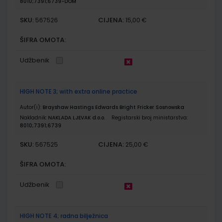
8010;7391;6739-DOM
SKU:
CIJENA:
567526
15,00 €
ŠIFRA OMOTA:
Udžbenik
HIGH NOTE 3; with extra online practice
Autor(i):
Brayshaw Hastings Edwards Bright Fricker Sosnowska
Nakladnik:
NAKLADA LJEVAK d.o.o.
Registarski broj ministarstva:
8010;7391;6739
SKU:
CIJENA:
567525
25,00 €
ŠIFRA OMOTA:
Udžbenik
HIGH NOTE 4; radna bilježnica