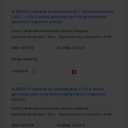
AL DENTE 2; udžbenik za talijanski jezik, 1. razred nastavljači,
1. i/ili 2., 2. i/ili 3. razred gimnazija, prvi i drugi strani jezik
(početno i napredno učenje)
Autor(i):
Birello Bonafaccia Bosc Licastro Vilagrasa
Nakladnik:
PROFIL KLETT d.o.o.
Registarski broj ministarstva:
6797
SKU:
CIJENA:
567599
35,00 €
ŠIFRA OMOTA:
Udžbenik
AL DENTE 3; udžbenik za talijanski jezik, 3. i/ili 4. razred
gimnazija, prvi i drugi strani jezik (početno i napredno
učenje)
Autor(i):
Birello Bonafaccia Bosc Licastro Vilagrasa
Nakladnik:
PROFIL KLETT d.o.o.
Registarski broj ministarstva:
6798
SKU:
CIJENA:
567608
35,00 €