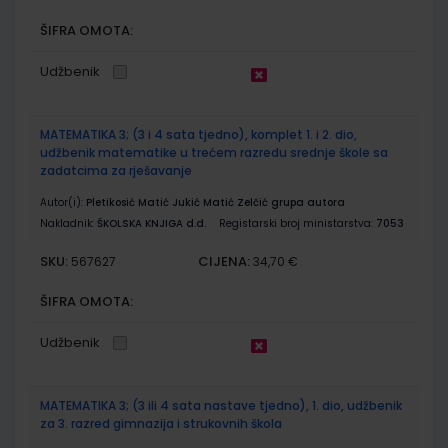
ŠIFRA OMOTA:
Udžbenik
MATEMATIKA 3; (3 i 4 sata tjedno), komplet 1. i 2. dio,
udžbenik matematike u trećem razredu srednje škole sa
zadatcima za rješavanje
Autor(i):
Pletikosić Matić Jukić Matić Zelčić grupa autora
Nakladnik:
ŠKOLSKA KNJIGA d.d.
Registarski broj ministarstva:
7053
SKU:
CIJENA:
567627
34,70 €
ŠIFRA OMOTA:
Udžbenik
MATEMATIKA 3; (3 ili 4 sata nastave tjedno), 1. dio, udžbenik
za 3. razred gimnazija i strukovnih škola