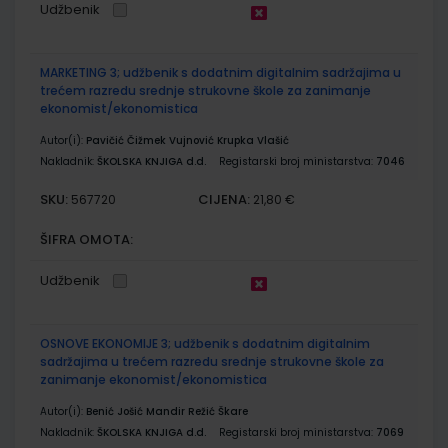
Udžbenik
MARKETING 3; udžbenik s dodatnim digitalnim sadržajima u
trećem razredu srednje strukovne škole za zanimanje
ekonomist/ekonomistica
Autor(i):
Pavičić Čižmek Vujnović Krupka Vlašić
Nakladnik:
ŠKOLSKA KNJIGA d.d.
Registarski broj ministarstva:
7046
SKU:
CIJENA:
567720
21,80 €
ŠIFRA OMOTA:
Udžbenik
OSNOVE EKONOMIJE 3; udžbenik s dodatnim digitalnim
sadržajima u trećem razredu srednje strukovne škole za
zanimanje ekonomist/ekonomistica
Autor(i):
Benić Jošić Mandir Režić Škare
Nakladnik:
ŠKOLSKA KNJIGA d.d.
Registarski broj ministarstva:
7069