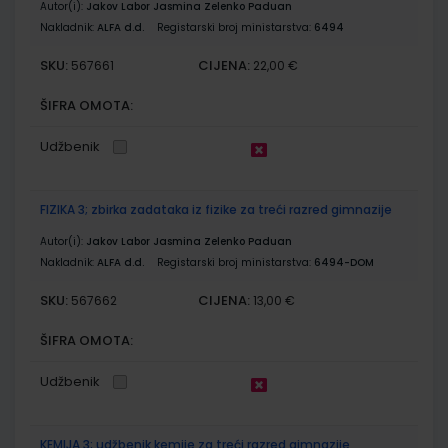
Autor(i):
Jakov Labor Jasmina Zelenko Paduan
Nakladnik:
ALFA d.d.
Registarski broj ministarstva:
6494
SKU:
CIJENA:
567661
22,00 €
ŠIFRA OMOTA:
Udžbenik
FIZIKA 3; zbirka zadataka iz fizike za treći razred gimnazije
Autor(i):
Jakov Labor Jasmina Zelenko Paduan
Nakladnik:
ALFA d.d.
Registarski broj ministarstva:
6494-DOM
SKU:
CIJENA:
567662
13,00 €
ŠIFRA OMOTA:
Udžbenik
KEMIJA 3; udžbenik kemije za treći razred gimnazije