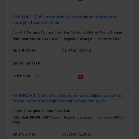
FON-FON 3; (105 sati godišnje) udžbenik za treći razred
srednjih strukovnih škola
Autor(i):
Dragica Dujmović Markusi Vedrana Močnik Tanja Španjić
Nakladnik:
PROFIL KLETT d.o.o.
Registarski broj ministarstva:
6840
SKU:
CIJENA:
567489
16,00 €
ŠIFRA OMOTA:
Udžbenik
FONOPLOV 3; (105 sati) integrirana radna bilježnica za treći
razred četverogodišnjih srednjih strukovnih škola
Autor(i):
Dragica Dujmović Markusi
Nakladnik:
PROFIL KLETT d.o.o.
Registarski broj ministarstva:
6840-
DOM
SKU:
CIJENA:
567490
12,00 €