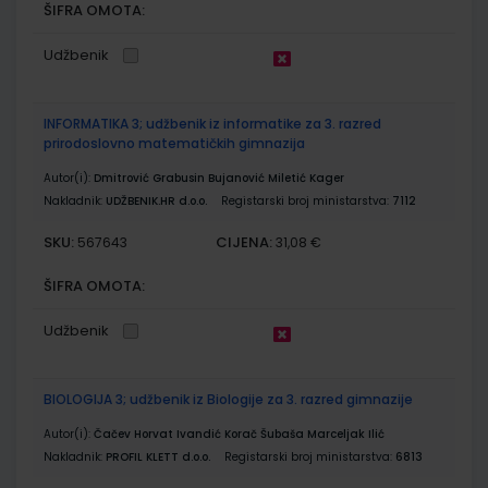
ŠIFRA OMOTA:
Udžbenik
INFORMATIKA 3; udžbenik iz informatike za 3. razred
prirodoslovno matematičkih gimnazija
Autor(i):
Dmitrović Grabusin Bujanović Miletić Kager
Nakladnik:
UDŽBENIK.HR d.o.o.
Registarski broj ministarstva:
7112
SKU:
CIJENA:
567643
31,08 €
ŠIFRA OMOTA:
Udžbenik
BIOLOGIJA 3; udžbenik iz Biologije za 3. razred gimnazije
Autor(i):
Čačev Horvat Ivandić Korač Šubaša Marceljak Ilić
Nakladnik:
PROFIL KLETT d.o.o.
Registarski broj ministarstva:
6813