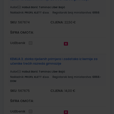
Autor(i):
Habuš Barić Tominac Liber Bajić
Nakladnik:
PROFIL KLETT d.o.o.
Registarski broj ministarstva:
6866
SKU:
CIJENA:
567674
22,50 €
ŠIFRA OMOTA:
Udžbenik
KEMIJA 3; zbirka riješenih primjera i zadataka iz kemije za
učenike trećih razreda gimnazije
Autor(i):
Habuš Barić Tominac Liber Bajić
Nakladnik:
PROFIL KLETT d.o.o.
Registarski broj ministarstva:
6866-
DOM
SKU:
CIJENA:
567675
14,00 €
ŠIFRA OMOTA:
Udžbenik