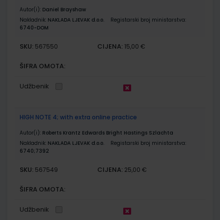
Autor(i):
Daniel Brayshaw
Nakladnik:
NAKLADA LJEVAK d.o.o.
Registarski broj ministarstva:
6740-DOM
SKU:
CIJENA:
567550
15,00 €
ŠIFRA OMOTA:
Udžbenik
HIGH NOTE 4; with extra online practice
Autor(i):
Roberts Krantz Edwards Bright Hastings Szlachta
Nakladnik:
NAKLADA LJEVAK d.o.o.
Registarski broj ministarstva:
6740;7392
SKU:
CIJENA:
567549
25,00 €
ŠIFRA OMOTA:
Udžbenik