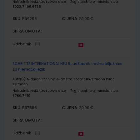
Nakladnik:
NAKLADA LJEVAK d.o.o.
Registarski broj ministarstva:
8022;7409;6768
SKU:
CIJENA:
556296
29,00 €
ŠIFRA OMOTA:
Udžbenik
SCHRITTE INTERNATIONAL NEU 5; udžbenik i radna bilježnica
za njemački jezik
Autor(i):
Niebisch Penning-Hiemstra Specht Bovermann Pude
Reimann
Nakladnik:
NAKLADA LJEVAK d.o.o.
Registarski broj ministarstva:
6769;7410
SKU:
CIJENA:
567566
29,00 €
ŠIFRA OMOTA:
Udžbenik