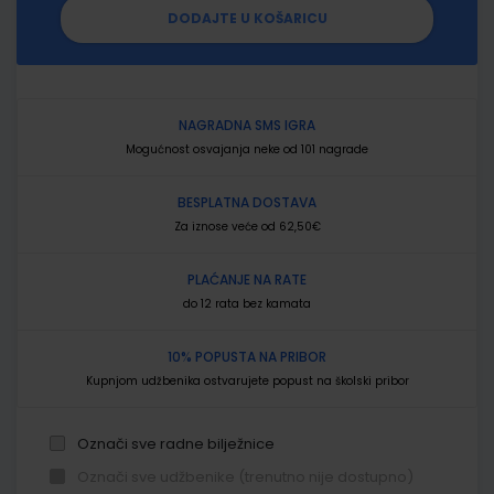
DODAJTE U KOŠARICU
NAGRADNA SMS IGRA
Mogućnost osvajanja neke od 101 nagrade
BESPLATNA DOSTAVA
Za iznose veće od 62,50€
PLAĆANJE NA RATE
do 12 rata bez kamata
10% POPUSTA NA PRIBOR
Kupnjom udžbenika ostvarujete popust na školski pribor
Označi sve radne bilježnice
Označi sve udžbenike (trenutno nije dostupno)