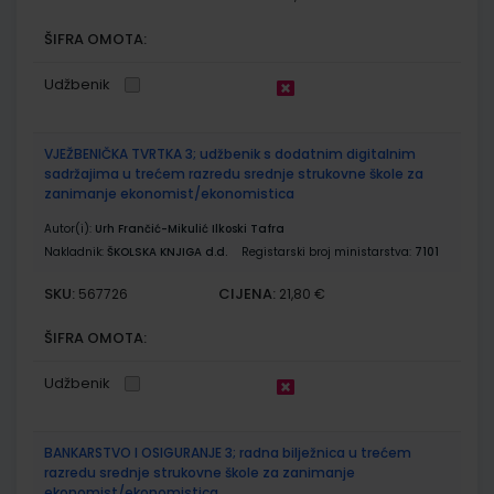
ŠIFRA OMOTA:
Udžbenik
VJEŽBENIČKA TVRTKA 3; udžbenik s dodatnim digitalnim
sadržajima u trećem razredu srednje strukovne škole za
zanimanje ekonomist/ekonomistica
Autor(i):
Urh Frančić-Mikulić Ilkoski Tafra
Nakladnik:
ŠKOLSKA KNJIGA d.d.
Registarski broj ministarstva:
7101
SKU:
CIJENA:
567726
21,80 €
ŠIFRA OMOTA:
Udžbenik
BANKARSTVO I OSIGURANJE 3; radna bilježnica u trećem
razredu srednje strukovne škole za zanimanje
ekonomist/ekonomistica