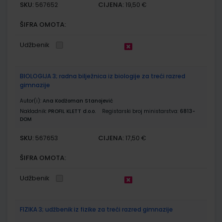
SKU:
CIJENA:
567652
19,50 €
ŠIFRA OMOTA:
Udžbenik
BIOLOGIJA 3; radna bilježnica iz biologije za treći razred
gimnazije
Autor(i):
Ana Kodžoman Stanojević
Nakladnik:
PROFIL KLETT d.o.o.
Registarski broj ministarstva:
6813-
DOM
SKU:
CIJENA:
567653
17,50 €
ŠIFRA OMOTA:
Udžbenik
FIZIKA 3; udžbenik iz fizike za treći razred gimnazije