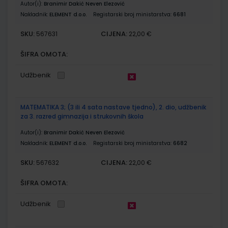
Autor(i):
Branimir Dakić Neven Elezović
Nakladnik:
ELEMENT d.o.o.
Registarski broj ministarstva:
6681
SKU:
CIJENA:
567631
22,00 €
ŠIFRA OMOTA:
Udžbenik
MATEMATIKA 3; (3 ili 4 sata nastave tjedno), 2. dio, udžbenik
za 3. razred gimnazija i strukovnih škola
Autor(i):
Branimir Dakić Neven Elezović
Nakladnik:
ELEMENT d.o.o.
Registarski broj ministarstva:
6682
SKU:
CIJENA:
567632
22,00 €
ŠIFRA OMOTA:
Udžbenik