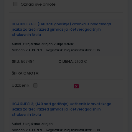
Označi sve omote
Grupirani
LICA KNJIGA 3; (140 sati godišnje) čitanka iz hrvatskoga
proizvodi
jezika za treći razred gimnazija i četverogodišnjih
strukovnih škola
Autor(i):
Snježana Zrinjan Višnja Sorčik
Nakladnik:
ALFA d.d.
Registarski broj ministarstva:
6516
SKU:
CIJENA:
567484
21,00 €
ŠIFRA OMOTA:
Udžbenik
LICA RIJEČI 3; (140 sati godišnje) udžbenik iz hrvatskoga
jezika za treći razred gimnazija i četverogodišnjih
strukovnih škola
Autor(i):
Snježana Zrinjan
Nakladnik:
ALFA d.d.
Registarski broj ministarstva:
6518