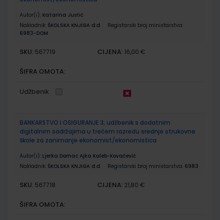
Autor(i):
Katarina Justić
Nakladnik:
ŠKOLSKA KNJIGA d.d.
Registarski broj ministarstva:
6983-DOM
SKU:
CIJENA:
567719
16,00 €
ŠIFRA OMOTA:
Udžbenik
BANKARSTVO I OSIGURANJE 3; udžbenik s dodatnim
digitalnim sadržajima u trećem razredu srednje strukovne
škole za zanimanje ekonomist/ekonomistica
Autor(i):
Ljerka Domac Ajka Kaleb-Kovačević
Nakladnik:
ŠKOLSKA KNJIGA d.d.
Registarski broj ministarstva:
6983
SKU:
CIJENA:
567718
21,80 €
ŠIFRA OMOTA: