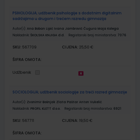
PSIHOLOGIJA; udžbenik psihologije s dodatnim digitalnim
sadržajima u drugom i trećem razredu gimnazija
Autor(i):
Ana Boban Lipić Ivana Jambrović Čugura Maja Kolega
Nakladnik:
ŠKOLSKA KNJIGA d.d.
Registarski broj ministarstva:
7076
SKU:
CIJENA:
567709
25,50 €
ŠIFRA OMOTA:
Udžbenik
SOCIOLOGIJA; udžbenik sociologije za treći razred gimnazije
Autor(i):
Zvonimir Bošnjak Zlata Paštar Anton Vukelić
Nakladnik:
PROFIL KLETT d.o.o.
Registarski broj ministarstva:
6921
SKU:
CIJENA:
567711
19,50 €
ŠIFRA OMOTA: