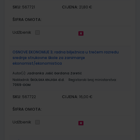
SKU:
CIJENA:
567721
21,80 €
ŠIFRA OMOTA:
Udžbenik
OSNOVE EKONOMIJE 3; radna bilježnica u trećem razredu
srednje strukovne škole za zanimanje
ekonomist/ekonomistica
Autor(i):
Jadranka Jošić Gordana Zoretić
Nakladnik:
ŠKOLSKA KNJIGA d.d.
Registarski broj ministarstva:
7069-DOM
SKU:
CIJENA:
567722
16,00 €
ŠIFRA OMOTA:
Udžbenik