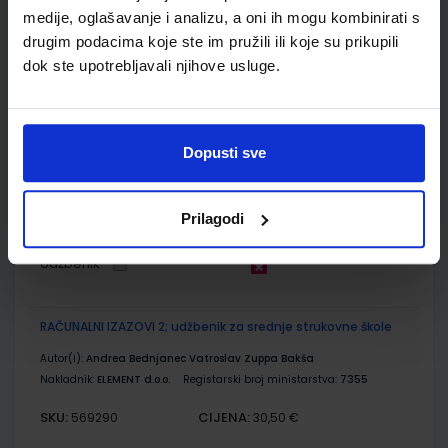
Udžbenik
medije, oglašavanje i analizu, a oni ih mogu kombinirati s
drugim podacima koje ste im pružili ili koje su prikupili
dok ste upotrebljavali njihove usluge.
MREŽNA SJEDIŠTA I BAZE PODATAKA; udžbenik programiranja
za četverogodišnje strukovne škole
Autor(i):
Ivanović-Ižaković Leventić Šafar Đerki
Nakladnik:
ŠKOLSKA KNJIGA d.d.
Registarski broj ministarstva:
7664
Dopusti sve
SKU:
CIJENA:
569291
25,00 €
Prilagodi
ŠIFRA OMOTA:
Udžbenik
RAČUNALNI IZAZOVI 2; udžbenik za srednje strukovne škole
Autor(i):
Andrea Bednjanec Vatroslav Zuppa Bakša
Nakladnik:
ELEMENT d.o.o.
Registarski broj ministarstva:
7355
SKU:
CIJENA:
569290
30,50 €