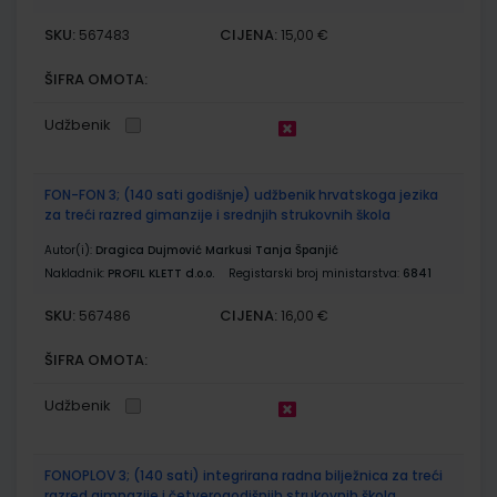
SKU:
CIJENA:
567483
15,00 €
ŠIFRA OMOTA:
Udžbenik
FON-FON 3; (140 sati godišnje) udžbenik hrvatskoga jezika
za treći razred gimanzije i srednjih strukovnih škola
Autor(i):
Dragica Dujmović Markusi Tanja Španjić
Nakladnik:
PROFIL KLETT d.o.o.
Registarski broj ministarstva:
6841
SKU:
CIJENA:
567486
16,00 €
ŠIFRA OMOTA:
Udžbenik
FONOPLOV 3; (140 sati) integrirana radna bilježnica za treći
razred gimnazije i četverogodišnjih strukovnih škola