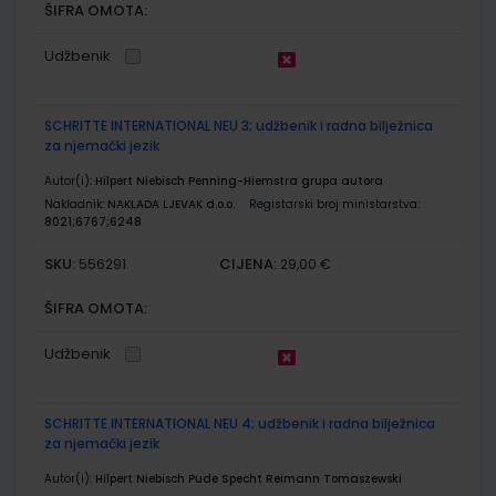
ŠIFRA OMOTA:
Udžbenik
SCHRITTE INTERNATIONAL NEU 3; udžbenik i radna bilježnica
za njemački jezik
Autor(i):
Hilpert Niebisch Penning-Hiemstra grupa autora
Nakladnik:
NAKLADA LJEVAK d.o.o.
Registarski broj ministarstva:
8021;6767;6248
SKU:
CIJENA:
556291
29,00 €
ŠIFRA OMOTA:
Udžbenik
SCHRITTE INTERNATIONAL NEU 4; udžbenik i radna bilježnica
za njemački jezik
Autor(i):
Hilpert Niebisch Pude Specht Reimann Tomaszewski