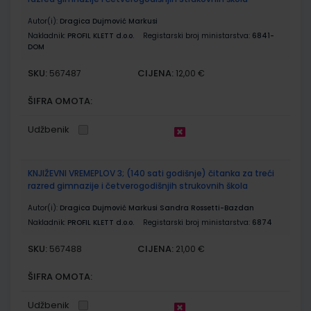
Autor(i):
Dragica Dujmović Markusi
Nakladnik:
PROFIL KLETT d.o.o.
Registarski broj ministarstva:
6841-
DOM
SKU:
CIJENA:
567487
12,00 €
ŠIFRA OMOTA:
Udžbenik
KNJIŽEVNI VREMEPLOV 3; (140 sati godišnje) čitanka za treći
razred gimnazije i četverogodišnjih strukovnih škola
Autor(i):
Dragica Dujmović Markusi Sandra Rossetti-Bazdan
Nakladnik:
PROFIL KLETT d.o.o.
Registarski broj ministarstva:
6874
SKU:
CIJENA:
567488
21,00 €
ŠIFRA OMOTA:
Udžbenik