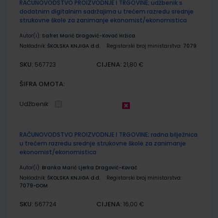
RAČUNOVODSTVO PROIZVODNJE I TRGOVINE; udžbenik s
dodatnim digitalnim sadržajima u trećem razredu srednje
strukovne škole za zanimanje ekonomist/ekonomistica
Autor(i):
Safret Marić Dragović-Kovač Hržica
Nakladnik:
ŠKOLSKA KNJIGA d.d.
Registarski broj ministarstva:
7079
SKU:
CIJENA:
567723
21,80 €
ŠIFRA OMOTA:
Udžbenik
RAČUNOVODSTVO PROIZVODNJE I TRGOVINE; radna bilježnica
u trećem razredu srednje strukovne škole za zanimanje
ekonomist/ekonomistica
Autor(i):
Branka Marić Ljerka Dragović-Kovač
Nakladnik:
ŠKOLSKA KNJIGA d.d.
Registarski broj ministarstva:
7079-DOM
SKU:
CIJENA:
567724
16,00 €