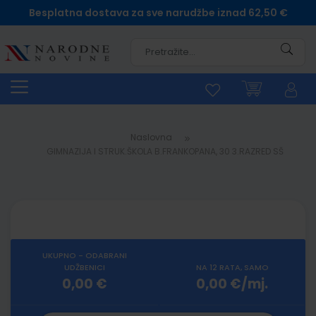
Besplatna dostava za sve narudžbe iznad 62,50 €
Pretra
Naslovna
GIMNAZIJA I STRUK.ŠKOLA B.FRANKOPANA, 30 3.RAZRED SŠ
UKUPNO - ODABRANI
UDŽBENICI
NA 12 RATA, SAMO
0,00 €
0,00 €/mj.