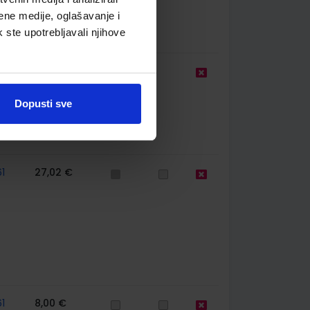
ene medije, oglašavanje i
k ste upotrebljavali njihove
12,00 €
Dopusti sve
1
27,02 €
1
8,00 €