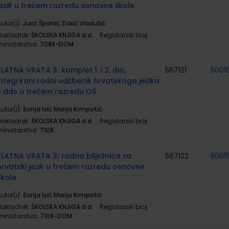
jezik u trećem razredu osnovne škole
utor(i):
Jurić Španić Zokić Vladušić
Nakladnik:
ŠKOLSKA KNJIGA d.d.
Registarski broj
ministarstva:
7088-DOM
ZLATNA VRATA 3; komplet 1. i 2. dio,
567121
50016
integrirani radni udžbenik hrvatskoga jezika
s dds u trećem razredu OŠ
utor(i):
Sonja Ivić Marija Krmpotić
Nakladnik:
ŠKOLSKA KNJIGA d.d.
Registarski broj
ministarstva:
7108
ZLATNA VRATA 3; radna bilježnica za
567122
5001
hrvatski jezik u trećem razredu osnovne
škole
utor(i):
Sonja Ivić Marija Krmpotić
Nakladnik:
ŠKOLSKA KNJIGA d.d.
Registarski broj
ministarstva:
7108-DOM