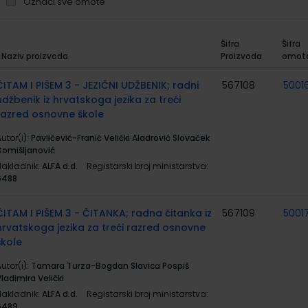
Označi sve omote
Šifra
Šifra
Naziv proizvoda
Proizvoda
omot
rupirani
roizvodi
ČITAM I PIŠEM 3 - JEZIČNI UDŽBENIK; radni
567108
5001
udžbenik iz hrvatskoga jezika za treći
razred osnovne škole
utor(i):
Pavličević-Franić Velički Aladrović Slovaček
Domišljanović
Nakladnik:
ALFA d.d.
Registarski broj ministarstva:
6488
ČITAM I PIŠEM 3 - ČITANKA; radna čitanka iz
567109
5001
hrvatskoga jezika za treći razred osnovne
škole
utor(i):
Tamara Turza-Bogdan Slavica Pospiš
ladimira Velički
Nakladnik:
ALFA d.d.
Registarski broj ministarstva:
6489