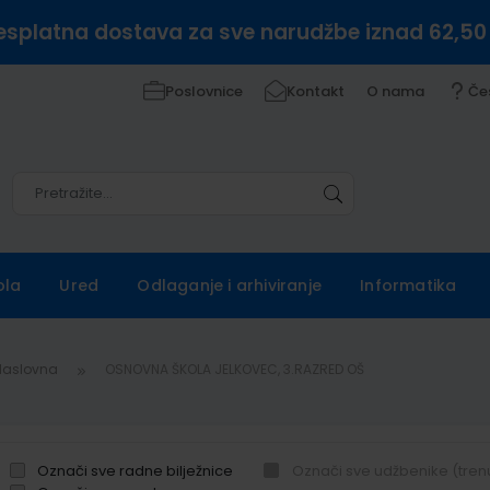
esplatna dostava za sve narudžbe iznad 62,50
Poslovnice
Kontakt
O nama
Če
Pretražite
Pretražite
ola
Ured
Odlaganje i arhiviranje
Informatika
Naslovna
OSNOVNA ŠKOLA JELKOVEC, 3.RAZRED OŠ
Označi sve radne bilježnice
Označi sve udžbenike (tren