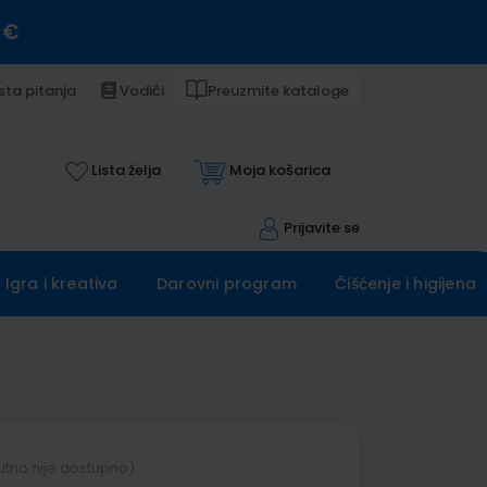
 €
sta pitanja
Vodiči
Preuzmite kataloge
Lista želja
Moja košarica
Prijavite se
Igra i kreativa
Darovni program
Čišćenje i higijena
utno nije dostupno)