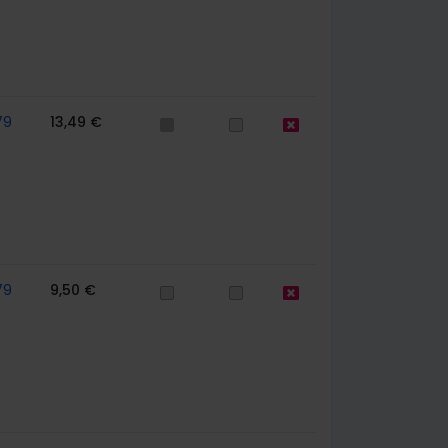
79
13,49 €
79
9,50 €