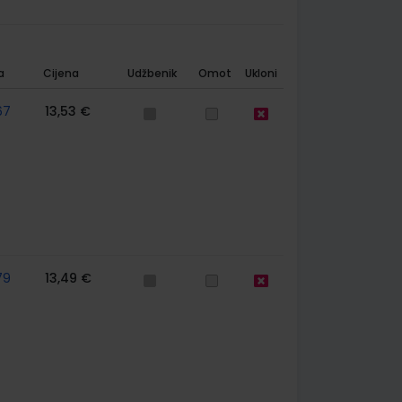
a
Cijena
Udžbenik
Omot
Ukloni
67
13,53 €
79
13,49 €