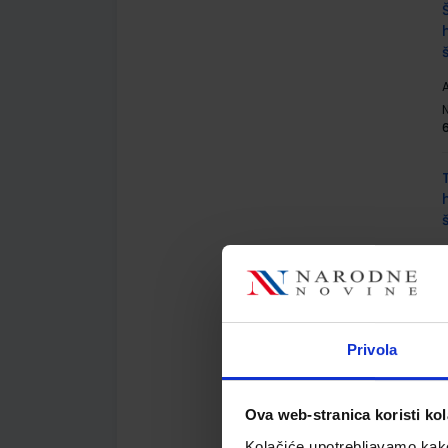
A
A
Privola
Ova web-stranica koristi kol
A
Kolačiće upotrebljavamo kako 