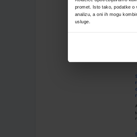
promet. Isto tako, podatke o 
analizu, a oni ih mogu kombini
usluge.
A
A