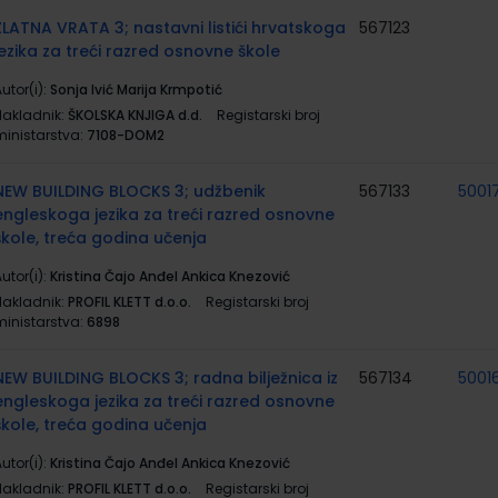
ZLATNA VRATA 3; nastavni listići hrvatskoga
567123
jezika za treći razred osnovne škole
utor(i):
Sonja Ivić Marija Krmpotić
Nakladnik:
ŠKOLSKA KNJIGA d.d.
Registarski broj
ministarstva:
7108-DOM2
NEW BUILDING BLOCKS 3; udžbenik
567133
5001
engleskoga jezika za treći razred osnovne
škole, treća godina učenja
utor(i):
Kristina Čajo Anđel Ankica Knezović
Nakladnik:
PROFIL KLETT d.o.o.
Registarski broj
ministarstva:
6898
NEW BUILDING BLOCKS 3; radna bilježnica iz
567134
5001
engleskoga jezika za treći razred osnovne
škole, treća godina učenja
utor(i):
Kristina Čajo Anđel Ankica Knezović
Nakladnik:
PROFIL KLETT d.o.o.
Registarski broj