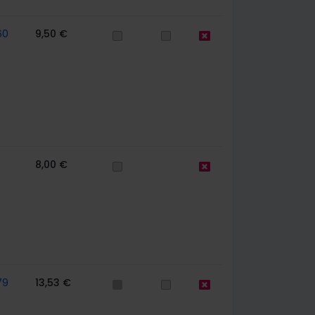
60
9,50 €
8,00 €
79
13,53 €