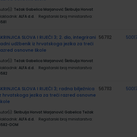
utor(i):
Težak Gabelica Marjanović Škribulja Horvat
Nakladnik:
ALFA d.d.
Registarski broj ministarstva:
6581
ŠKRINJICA SLOVA I RIJEČI 3; 2. dio, integrirani
567112
5001
radni udžbenik iz hrvatskoga jezika za treći
razred osnovne škole
utor(i):
Težak Gabelica Marjanović Škribulja Horvat
Nakladnik:
ALFA d.d.
Registarski broj ministarstva:
6582
ŠKRINJICA SLOVA I RIJEČI 3; radna bilježnica
567113
5001
iz hrvatskoga jezika za treći razred osnovne
škole
utor(i):
Škribulja Horvat Marjanović Gabelica Težak
Nakladnik:
ALFA d.d.
Registarski broj ministarstva:
6582-DOM