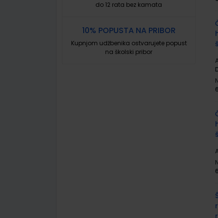
do 12 rata bez kamata
10% POPUSTA NA PRIBOR
Kupnjom udžbenika ostvarujete popust
na školski pribor
A
A