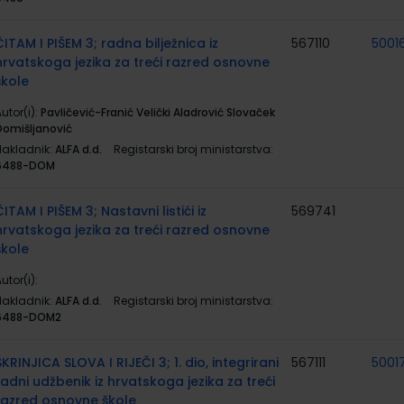
ČITAM I PIŠEM 3; radna bilježnica iz
567110
5001
hrvatskoga jezika za treći razred osnovne
škole
utor(i):
Pavličević-Franić Velički Aladrović Slovaček
Domišljanović
Nakladnik:
ALFA d.d.
Registarski broj ministarstva:
6488-DOM
ČITAM I PIŠEM 3; Nastavni listići iz
569741
hrvatskoga jezika za treći razred osnovne
škole
utor(i):
Nakladnik:
ALFA d.d.
Registarski broj ministarstva:
6488-DOM2
ŠKRINJICA SLOVA I RIJEČI 3; 1. dio, integrirani
567111
5001
radni udžbenik iz hrvatskoga jezika za treći
razred osnovne škole