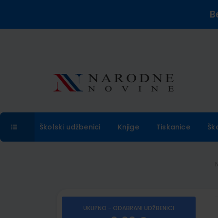
B
Školski udžbenici
Knjige
Tiskanice
Šk
UKUPNO - ODABRANI UDŽBENICI