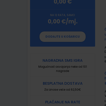
0,00 €
NA 12 RATA, SAMO
0,00 €/mj.
G
p
DODAJTE U KOŠARICU
A
NAGRADNA SMS IGRA
Mogućnost osvajanja neke od 101
nagrade
BESPLATNA DOSTAVA
Za iznose veće od 62,50€
A
V
PLAĆANJE NA RATE