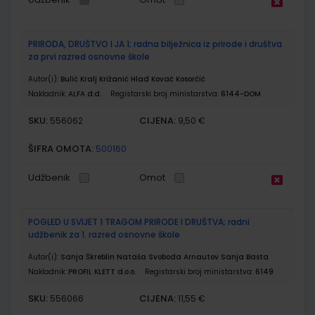
PRIRODA, DRUŠTVO I JA 1; radna bilježnica iz prirode i društva
za prvi razred osnovne škole
Autor(i):
Bulić Kralj Križanić Hlad Kovač Kosorčić
Nakladnik:
ALFA d.d.
Registarski broj ministarstva:
6144-DOM
SKU:
CIJENA:
556062
9,50 €
ŠIFRA OMOTA:
500160
Udžbenik
Omot
POGLED U SVIJET 1 TRAGOM PRIRODE I DRUŠTVA; radni
udžbenik za 1. razred osnovne škole
Autor(i):
Sanja Škreblin Nataša Svoboda Arnautov Sanja Basta
Nakladnik:
PROFIL KLETT d.o.o.
Registarski broj ministarstva:
6149
SKU:
CIJENA:
556066
11,55 €