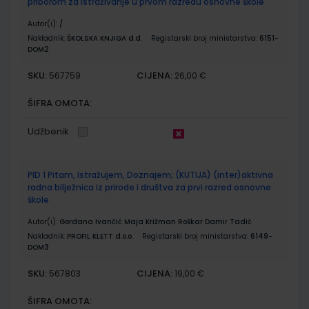
priborom za istraživanje u prvom razredu osnovne škole
Autor(i):
/
Nakladnik:
ŠKOLSKA KNJIGA d.d.
Registarski broj ministarstva:
6151-
DOM2
SKU:
CIJENA:
567759
26,00 €
ŠIFRA OMOTA:
Udžbenik
PID 1 Pitam, Istražujem, Doznajem; (KUTIJA) (inter)aktivna
radna bilježnica iz prirode i društva za prvi razred osnovne
škole
Autor(i):
Gordana Ivančić Maja Križman Roškar Damir Tadić
Nakladnik:
PROFIL KLETT d.o.o.
Registarski broj ministarstva:
6149-
DOM3
SKU:
CIJENA:
567803
19,00 €
ŠIFRA OMOTA: