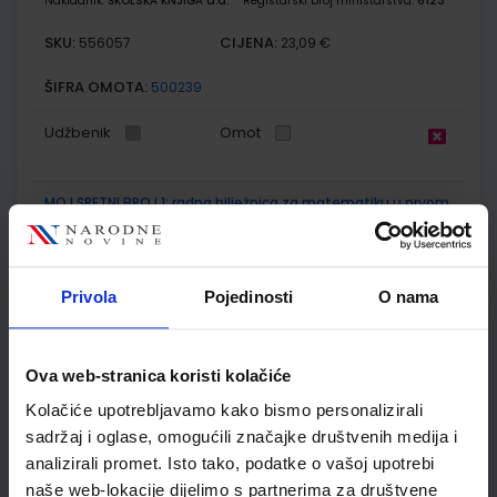
Nakladnik:
ŠKOLSKA KNJIGA d.d.
Registarski broj ministarstva:
6123
SKU:
CIJENA:
556057
23,09 €
ŠIFRA OMOTA:
500239
Udžbenik
Omot
MOJ SRETNI BROJ 1; radna bilježnica za matematiku u prvom
razredu osnovne škole
Autor(i):
Dubravka Miklec Sanja Jakovljević Rogić Graciella Prtajin
Nakladnik:
ŠKOLSKA KNJIGA d.d.
Registarski broj ministarstva:
6123-
Privola
Pojedinosti
O nama
DOM
SKU:
CIJENA:
556058
10,50 €
Ova web-stranica koristi kolačiće
ŠIFRA OMOTA:
500239
Kolačiće upotrebljavamo kako bismo personalizirali
Udžbenik
Omot
sadržaj i oglase, omogućili značajke društvenih medija i
analizirali promet. Isto tako, podatke o vašoj upotrebi
naše web-lokacije dijelimo s partnerima za društvene