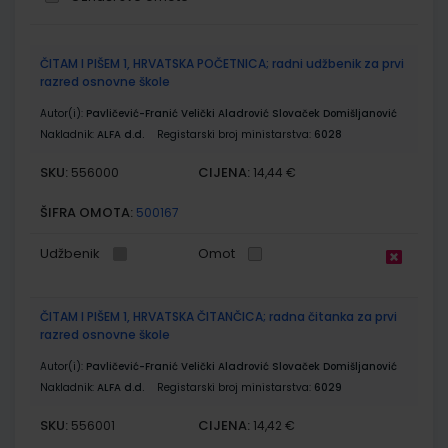
Grupirani
ČITAM I PIŠEM 1, HRVATSKA POČETNICA; radni udžbenik za prvi
proizvodi
razred osnovne škole
Autor(i):
Pavličević-Franić Velički Aladrović Slovaček Domišljanović
Nakladnik:
ALFA d.d.
Registarski broj ministarstva:
6028
SKU:
CIJENA:
556000
14,44 €
ŠIFRA OMOTA:
500167
Udžbenik
Omot
ČITAM I PIŠEM 1, HRVATSKA ČITANČICA; radna čitanka za prvi
razred osnovne škole
Autor(i):
Pavličević-Franić Velički Aladrović Slovaček Domišljanović
Nakladnik:
ALFA d.d.
Registarski broj ministarstva:
6029
SKU:
CIJENA:
556001
14,42 €