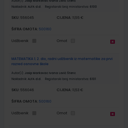
Autor(i):
Josip Markovac Ivana Lović Štenc
Nakladnik:
ALFA d.d.
Registarski broj ministarstva:
6100
SKU:
CIJENA:
556045
11,55 €
ŠIFRA OMOTA:
500160
Udžbenik
Omot
MATEMATIKA 1; 2. dio, radni udžbenik iz matematike za prvi
razred osnovne škole
Autor(i):
Josip Markovac Ivana Lović Štenc
Nakladnik:
ALFA d.d.
Registarski broj ministarstva:
6101
SKU:
CIJENA:
556046
11,53 €
ŠIFRA OMOTA:
500160
Udžbenik
Omot