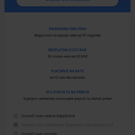
NAGRADNA SMS IGRA
Mogućnost osvajanja neke od 101 nagrade
BESPLATNA DOSTAVA
Za iznose veće od 62,50€
PLAĆANJE NA RATE
do 12 rata bez kamata
10% POPUSTA NA PRIBOR
Kupnjom udžbenika ostvarujete popust na školski pribor
Označi sve radne bilježnice
Označi sve udžbenike (trenutno nije dostupno)
Označi sve omote