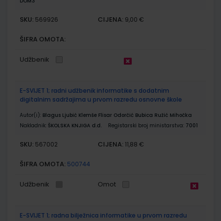
DOM3
SKU:
CIJENA:
569926
9,00 €
ŠIFRA OMOTA:
Udžbenik
E-SVIJET 1; radni udžbenik informatike s dodatnim
digitalnim sadržajima u prvom razredu osnovne škole
Autor(i):
Blagus Ljubić Klemše Flisar Odorčić Bubica Ružić Mihočka
Nakladnik:
ŠKOLSKA KNJIGA d.d.
Registarski broj ministarstva:
7001
SKU:
CIJENA:
567002
11,88 €
ŠIFRA OMOTA:
500744
Udžbenik
Omot
E-SVIJET 1; radna bilježnica informatike u prvom razredu