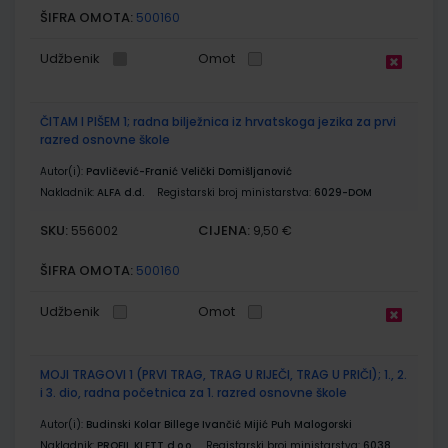
ŠIFRA OMOTA:
500160
Udžbenik
Omot
ČITAM I PIŠEM 1; radna bilježnica iz hrvatskoga jezika za prvi
razred osnovne škole
Autor(i):
Pavličević-Franić Velički Domišljanović
Nakladnik:
ALFA d.d.
Registarski broj ministarstva:
6029-DOM
SKU:
CIJENA:
556002
9,50 €
ŠIFRA OMOTA:
500160
Udžbenik
Omot
MOJI TRAGOVI 1 (PRVI TRAG, TRAG U RIJEČI, TRAG U PRIČI); 1., 2.
i 3. dio, radna početnica za 1. razred osnovne škole
Autor(i):
Budinski Kolar Billege Ivančić Mijić Puh Malogorski
Nakladnik:
PROFIL KLETT d.o.o.
Registarski broj ministarstva:
6038