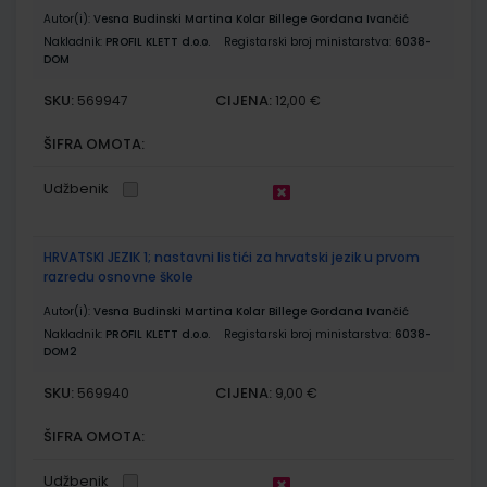
Autor(i):
Vesna Budinski Martina Kolar Billege Gordana Ivančić
Nakladnik:
PROFIL KLETT d.o.o.
Registarski broj ministarstva:
6038-
DOM
SKU:
CIJENA:
569947
12,00 €
ŠIFRA OMOTA:
Udžbenik
HRVATSKI JEZIK 1; nastavni listići za hrvatski jezik u prvom
razredu osnovne škole
Autor(i):
Vesna Budinski Martina Kolar Billege Gordana Ivančić
Nakladnik:
PROFIL KLETT d.o.o.
Registarski broj ministarstva:
6038-
DOM2
SKU:
CIJENA:
569940
9,00 €
ŠIFRA OMOTA:
Udžbenik