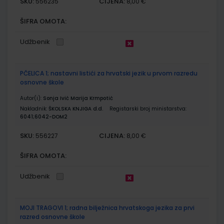
SKU:
CIJENA:
556235
8,00 €
ŠIFRA OMOTA:
Udžbenik
PČELICA 1; nastavni listići za hrvatski jezik u prvom razredu
osnovne škole
Autor(i):
Sonja Ivić Marija Krmpotić
Nakladnik:
ŠKOLSKA KNJIGA d.d.
Registarski broj ministarstva:
6041;6042-DOM2
SKU:
CIJENA:
556227
8,00 €
ŠIFRA OMOTA:
Udžbenik
MOJI TRAGOVI 1; radna bilježnica hrvatskoga jezika za prvi
razred osnovne škole