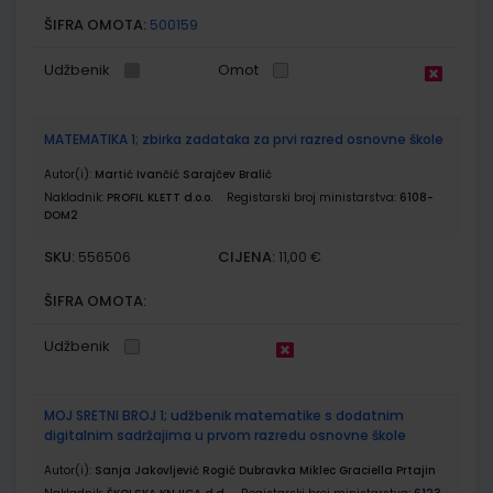
ŠIFRA OMOTA:
500159
Udžbenik
Omot
MATEMATIKA 1; zbirka zadataka za prvi razred osnovne škole
Autor(i):
Martić Ivančić Sarajčev Bralić
Nakladnik:
PROFIL KLETT d.o.o.
Registarski broj ministarstva:
6108-
DOM2
SKU:
CIJENA:
556506
11,00 €
ŠIFRA OMOTA:
Udžbenik
MOJ SRETNI BROJ 1; udžbenik matematike s dodatnim
digitalnim sadržajima u prvom razredu osnovne škole
Autor(i):
Sanja Jakovljević Rogić Dubravka Miklec Graciella Prtajin