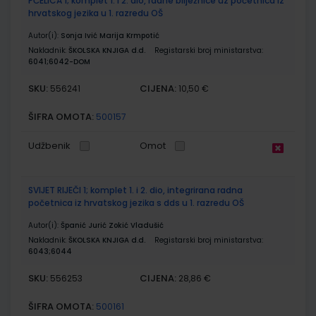
PČELICA 1; komplet 1. i 2. dio, radne bilježnice uz početnica iz
hrvatskog jezika u 1. razredu OŠ
Autor(i):
Sonja Ivić Marija Krmpotić
Nakladnik:
ŠKOLSKA KNJIGA d.d.
Registarski broj ministarstva:
6041;6042-DOM
SKU:
CIJENA:
556241
10,50 €
ŠIFRA OMOTA:
500157
Udžbenik
Omot
SVIJET RIJEČI 1; komplet 1. i 2. dio, integrirana radna
početnica iz hrvatskog jezika s dds u 1. razredu OŠ
Autor(i):
Španić Jurić Zokić Vladušić
Nakladnik:
ŠKOLSKA KNJIGA d.d.
Registarski broj ministarstva:
6043;6044
SKU:
CIJENA:
556253
28,86 €
ŠIFRA OMOTA:
500161