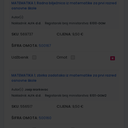
MATEMATIKA 1; Radna bilježnica iz matematike za prvi razred
osnovne škole
Autor(i):
Nakladnik:
ALFA d.d.
Registarski broj ministarstva:
6100-DOM
SKU:
CIJENA:
569737
9,50 €
ŠIFRA OMOTA:
500167
Udžbenik
Omot
MATEMATIKA 1; zbirka zadataka iz matematike za prvi razred
osnovne škole
Autor(i):
Josip Markovac
Nakladnik:
ALFA d.d.
Registarski broj ministarstva:
6101-DOM2
SKU:
CIJENA:
556517
9,50 €
ŠIFRA OMOTA:
500160