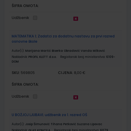
ŠIFRA OMOTA:
Udžbenik
MATEMATIKA 1; Zadatci za dodatnu nastavu za prvi razred
osnovne škole
Autor(i):
Marijana Martić Biserka Obradović Vanda Milković
Nakladnik:
PROFIL KLETT d.o.o.
Registarski broj ministarstva:
6109-
DOM
SKU:
CIJENA:
569805
8,00 €
ŠIFRA OMOTA:
Udžbenik
U BOŽJOJ LJUBAVI; udžbenik za 1. razred OŠ
Autor(i):
Josip Šimunović Tihana Petković Suzana Lipovac
Nakladnik:
GLAS KONCILA
Registarski broj ministarstva:
6079