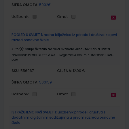
ŠIFRA OMOTA:
500261
Udžbenik
Omot
POGLED U SVIJET 1; radna bilježnica iz prirode i društva za prvi
razred osnovne škole
Autor(i):
Sanja Škreblin Nataša Svoboda Arnautov Sanja Basta
Nakladnik:
PROFIL KLETT d.o.o.
Registarski broj ministarstva:
6149-
DOM
SKU:
CIJENA:
556067
12,00 €
ŠIFRA OMOTA:
500159
Udžbenik
Omot
ISTRAŽUJEMO NAŠ SVIJET 1; udžbenik prirode i društva s
dodatnim digitalnim sadržajima u prvom razredu osnovne
škole