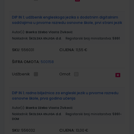
DIP IN 1; udžbenik engleskoga jezika s dodatnim digitalnim
sadržajima u prvome razredu osnovne škole, prvi strani jezik
Autor(i):
Biserka Džeba Vlasta Živković
Nakladnik:
ŠKOLSKA KNJIGA d.d.
Registarski broj ministarstva:
5991
SKU:
CIJENA:
556031
11,55 €
ŠIFRA OMOTA:
500158
Udžbenik
Omot
DIP IN 1; radna bilježnica za engleski jezik u prvome razredu
osnovne škole, prva godina učenja
Autor(i):
Biserka Džeba Vlasta Živković
Nakladnik:
ŠKOLSKA KNJIGA d.d.
Registarski broj ministarstva:
5991-
DOM
SKU:
CIJENA:
556032
13,00 €