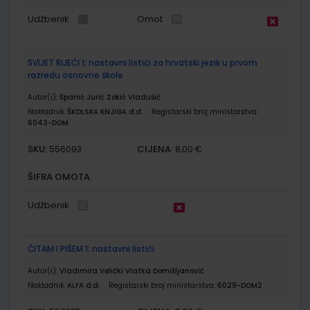
Udžbenik
Omot
SVIJET RIJEČI 1; nastavni listići za hrvatski jezik u prvom
razredu osnovne škole
Autor(i):
Španić Jurić Zokić Vladušić
Nakladnik:
ŠKOLSKA KNJIGA d.d.
Registarski broj ministarstva:
6043-DOM
SKU:
CIJENA:
556093
8,00 €
ŠIFRA OMOTA:
Udžbenik
ČITAM I PIŠEM 1; nastavni listići
Autor(i):
Vladimira Velički Vlatka Domišljanović
Nakladnik:
ALFA d.d.
Registarski broj ministarstva:
6029-DOM2