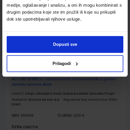
MOJ SRETNI BROJ 1; zbirka zadatka za matematiku u prvom
medije, oglašavanje i analizu, a oni ih mogu kombinirati s
razredu osnovne škole
drugim podacima koje ste im pružili ili koje su prikupili
Autor(i):
Dubravka Miklec Sanja Jakovljević Rogić Graciella Prtajin
dok ste upotrebljavali njihove usluge.
Nakladnik:
ŠKOLSKA KNJIGA d.d.
Registarski broj ministarstva:
6123-
DOM2
SKU:
CIJENA:
556059
12,00 €
Dopusti sve
ŠIFRA OMOTA:
500239
Udžbenik
Omot
Prilagodi
MOJ SRETNI BROJ 1; nastavni listići za matematiku u prvom
razredu osnovne škole
Autor(i):
Sanja Jakovljević Rodić Dubravka Miklec Graciella Prtajin
Nakladnik:
ŠKOLSKA KNJIGA d.d.
Registarski broj ministarstva:
6123-
DOM3
SKU:
CIJENA:
556519
9,50 €
ŠIFRA OMOTA: