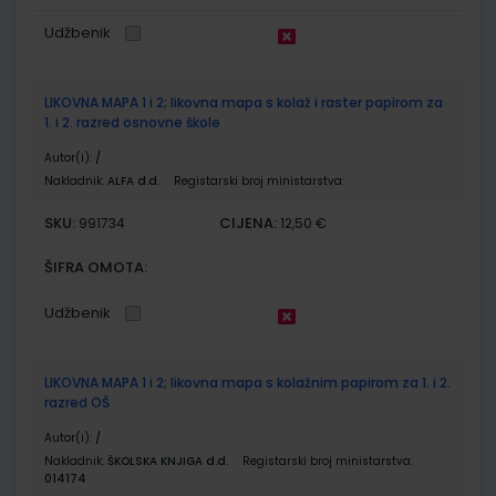
Udžbenik
LIKOVNA MAPA 1 i 2; likovna mapa s kolaž i raster papirom za
1. i 2. razred osnovne škole
Autor(i):
/
Nakladnik:
ALFA d.d.
Registarski broj ministarstva:
SKU:
CIJENA:
991734
12,50 €
ŠIFRA OMOTA:
Udžbenik
LIKOVNA MAPA 1 i 2; likovna mapa s kolažnim papirom za 1. i 2.
razred OŠ
Autor(i):
/
Nakladnik:
ŠKOLSKA KNJIGA d.d.
Registarski broj ministarstva:
014174