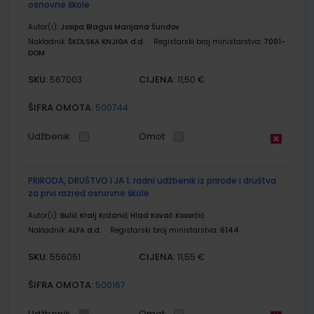
osnovne škole
Autor(i):
Josipa Blagus Marijana Šundov
Nakladnik:
ŠKOLSKA KNJIGA d.d.
Registarski broj ministarstva:
7001-
DOM
SKU:
CIJENA:
567003
11,50 €
ŠIFRA OMOTA:
500744
Udžbenik
Omot
PRIRODA, DRUŠTVO I JA 1; radni udžbenik iz prirode i društva
za prvi razred osnovne škole
Autor(i):
Bulić Kralj Križanić Hlad Kovač Kosorčić
Nakladnik:
ALFA d.d.
Registarski broj ministarstva:
6144
SKU:
CIJENA:
556061
11,55 €
ŠIFRA OMOTA:
500167
Udžbenik
Omot