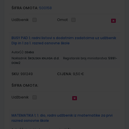
ŠIFRA OMOTA:
500158
Udžbenik
Omot
BUSY PAD 1; radni listovi s dodatnim zadatcima uz udžbenik
Dip in 1 za 1. razred osnovne škole
Autor(i):
Džeba
Nakladnik:
ŠKOLSKA KNJIGA d.d.
Registarski broj ministarstva:
5991-
DOM2
SKU:
CIJENA:
991249
9,50 €
ŠIFRA OMOTA:
Udžbenik
MATEMATIKA 1; 1. dio, radni udžbenik iz matematike za prvi
razred osnovne škole