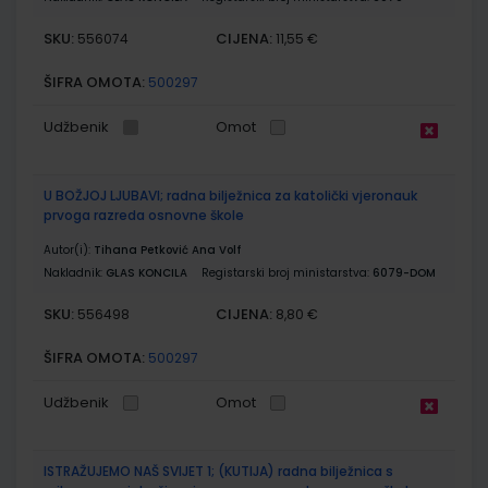
SKU:
CIJENA:
556074
11,55 €
ŠIFRA OMOTA:
500297
Udžbenik
Omot
U BOŽJOJ LJUBAVI; radna bilježnica za katolički vjeronauk
prvoga razreda osnovne škole
Autor(i):
Tihana Petković Ana Volf
Nakladnik:
GLAS KONCILA
Registarski broj ministarstva:
6079-DOM
SKU:
CIJENA:
556498
8,80 €
ŠIFRA OMOTA:
500297
Udžbenik
Omot
ISTRAŽUJEMO NAŠ SVIJET 1; (KUTIJA) radna bilježnica s