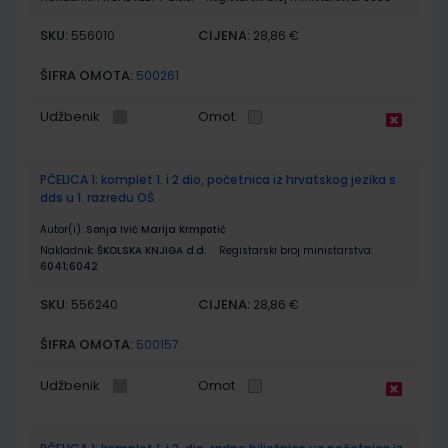
SKU:
CIJENA:
556010
28,86 €
ŠIFRA OMOTA:
500261
Udžbenik
Omot
PČELICA 1; komplet 1. i 2 dio, početnica iz hrvatskog jezika s
dds u 1. razredu OŠ
Autor(i):
Sonja Ivić Marija Krmpotić
Nakladnik:
ŠKOLSKA KNJIGA d.d.
Registarski broj ministarstva:
6041;6042
SKU:
CIJENA:
556240
28,86 €
ŠIFRA OMOTA:
500157
Udžbenik
Omot