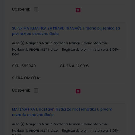
Udžbenik
SUPER MATEMATIKA ZA PRAVE TRAGAČE 1; radna bilježnica za
prvi razred osnovne škole
Autor(i):
Marijana Martić Gordana Ivančić Jelena Marković
Nakladnik:
PROFIL KLETT d.o.o.
Registarski broj ministarstva:
6108-
DOM
SKU:
CIJENA:
569949
12,00 €
ŠIFRA OMOTA:
Udžbenik
MATEMATIKA 1, nastavni listići za matematiku u prvom
razredu osnovne škole
Autor(i):
Marijana Martić Gordana Ivančić Jelena Marković
Nakladnik:
PROFIL KLETT d.o.o.
Registarski broj ministarstva:
6108-