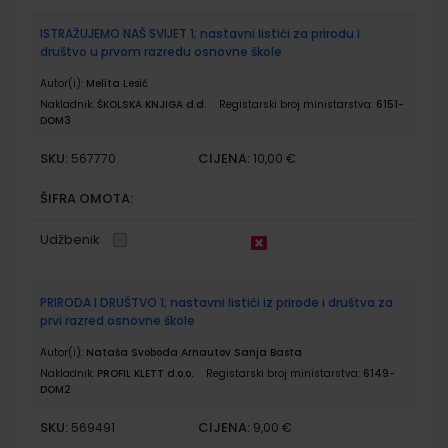
ISTRAŽUJEMO NAŠ SVIJET 1; nastavni listići za prirodu i
društvo u prvom razredu osnovne škole
Autor(i):
Melita Lesić
Nakladnik:
ŠKOLSKA KNJIGA d.d.
Registarski broj ministarstva:
6151-
DOM3
SKU:
CIJENA:
567770
10,00 €
ŠIFRA OMOTA:
Udžbenik
PRIRODA I DRUŠTVO 1; nastavni listići iz prirode i društva za
prvi razred osnovne škole
Autor(i):
Nataša Svoboda Arnautov Sanja Basta
Nakladnik:
PROFIL KLETT d.o.o.
Registarski broj ministarstva:
6149-
DOM2
SKU:
CIJENA:
569491
9,00 €