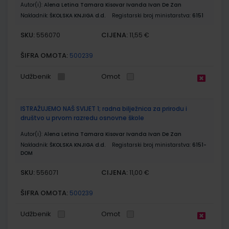
Autor(i):
Alena Letina Tamara Kisovar Ivanda Ivan De Zan
Nakladnik:
ŠKOLSKA KNJIGA d.d.
Registarski broj ministarstva:
6151
SKU:
CIJENA:
556070
11,55 €
ŠIFRA OMOTA:
500239
Udžbenik
Omot
ISTRAŽUJEMO NAŠ SVIJET 1; radna bilježnica za prirodu i
društvo u prvom razredu osnovne škole
Autor(i):
Alena Letina Tamara Kisovar Ivanda Ivan De Zan
Nakladnik:
ŠKOLSKA KNJIGA d.d.
Registarski broj ministarstva:
6151-
DOM
SKU:
CIJENA:
556071
11,00 €
ŠIFRA OMOTA:
500239
Udžbenik
Omot