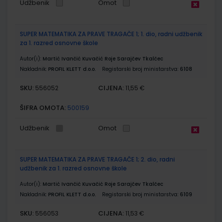
Udžbenik
Omot
SUPER MATEMATIKA ZA PRAVE TRAGAČE 1; 1. dio, radni udžbenik
za 1. razred osnovne škole
Autor(i):
Martić Ivančić Kuvačić Roje Sarajčev Tkalčec
Nakladnik:
PROFIL KLETT d.o.o.
Registarski broj ministarstva:
6108
SKU:
CIJENA:
556052
11,55 €
ŠIFRA OMOTA:
500159
Udžbenik
Omot
SUPER MATEMATIKA ZA PRAVE TRAGAČE 1; 2. dio, radni
udžbenik za 1. razred osnovne škole
Autor(i):
Martić Ivančić Kuvačić Roje Sarajčev Tkalčec
Nakladnik:
PROFIL KLETT d.o.o.
Registarski broj ministarstva:
6109
SKU:
CIJENA:
556053
11,53 €